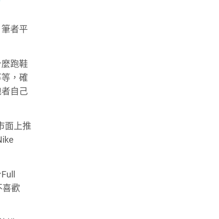
；筆者平
什麼跑鞋
等等，確
跑者自己
然市面上推
ke
ll
不喜歡