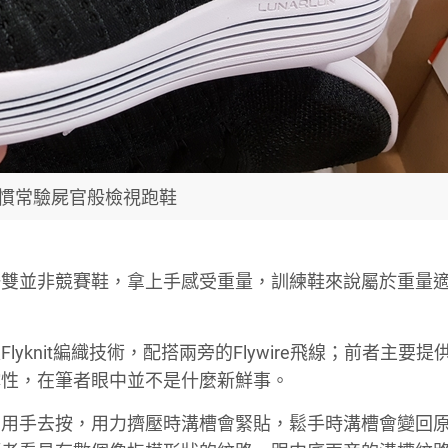
慣常驗屍官般檢視跑鞋
一雙並非競賽鞋，拿上手感受重量，訓練鞋來說屬於重量
yknit編織技術，配搭兩旁的Flywire飛線；前者主要提
撐性，在筆者眼中並不是什麼新鮮事。
，用手去按，用力擠壓時溝槽會緊貼，鬆手時溝槽會變回