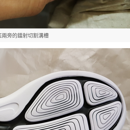
底兩旁的鐳射切割溝槽