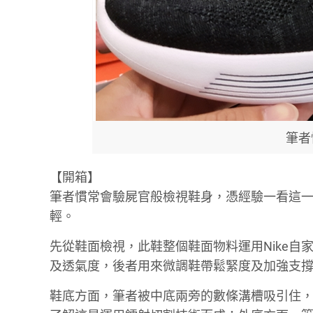
筆者
【開箱】
筆者慣常會驗屍官般檢視鞋身，憑經驗一看這
輕。
先從鞋面檢視，此鞋整個鞋面物料運用Nike自家Fl
及透氣度，後者用來微調鞋帶鬆緊度及加強支
鞋底方面，筆者被中底兩旁的數條溝槽吸引住