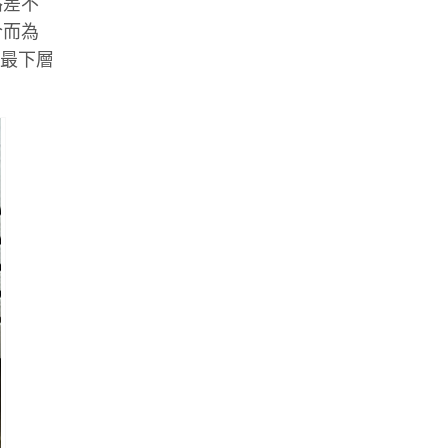
路差不
合而為
，最下層