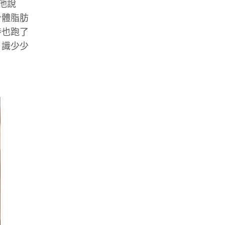
，他說
身體脂肪
持也跑了
，識少少