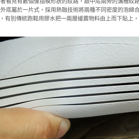
筆者看見有數個像指模形狀的紋路，跟中底兩旁的溝槽紋
及外底屬於一片式，採用熱融技術將兩種不同密度的泡綿
泡綿，有別傳統跑鞋用膠水把一兩層緩震物料由上而下貼上