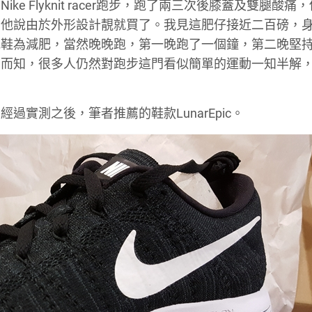
 Flyknit racer跑步，跑了兩三次後膝蓋及雙腿酸痛
好，他說由於外形設計靚就買了。我見這肥仔接近二百磅，
跑鞋為減肥，當然晚晚跑，第一晚跑了一個鐘，第二晚堅
想而知，很多人仍然對跑步這門看似簡單的運動一知半解
經過實測之後，筆者推薦的鞋款LunarEpic。