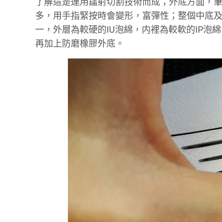
了解這是運用鐳射切割技術而成；外底方面，
多，用手指緊按時會變形，富彈性；整個中底
一，外層為較硬的IU泡綿，内裡為較軟的IP
再加上防磨橡膠外底。