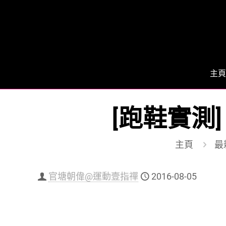
主頁
[跑鞋實測
主頁
最
官塘朝偉@運動壹指禪
2016-08-05