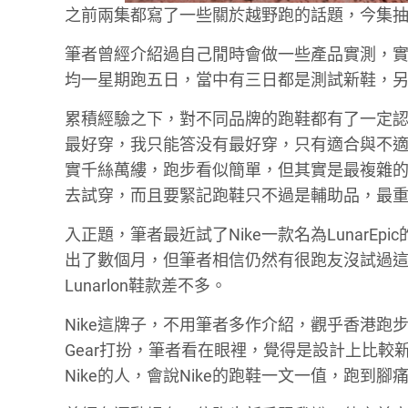
之前兩集都寫了一些關於越野跑的話題，今集
筆者曾經介紹過自己閒時會做一些產品實測，
均一星期跑五日，當中有三日都是測試新鞋，
累積經驗之下，對不同品牌的跑鞋都有了一定
最好穿，我只能答没有最好穿，只有適合與不
實千絲萬縷，跑步看似簡單，但其實是最複雜
去試穿，而且要緊記跑鞋只不過是輔助品，最
入正題，筆者最近試了Nike一款名為Lunar
出了數個月，但筆者相信仍然有很跑友沒試過這型號
Lunarlon鞋款差不多。
Nike這牌子，不用筆者多作介紹，觀乎香港跑步
Gear打扮，筆者看在眼裡，覺得是設計上比
Nike的人，會說Nike的跑鞋一文一值，跑到