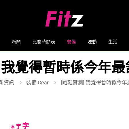
新聞
比賽時間表
裝備
運動
生活
] 我覺得暫時係今年
新資訊
裝備 Gear
[跑鞋實測] 我覺得暫時係今
Increase
字
Reset
Decrease
字
字