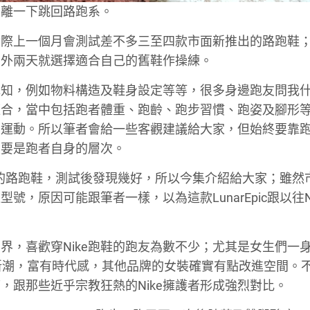
抽離一下跳回路跑系。
實際上一個月會測試差不多三至四款市面新推出的路跑鞋
另外兩天就選擇適合自己的舊鞋作操練。
認知，例如物料構造及鞋身設定等等，很多身邊跑友問我
適合，當中包括跑者體重、跑齡、跑步習慣、跑姿及腳形
的運動。所以筆者會給一些客觀建議給大家，但始終要靠
重要是跑者自身的層次。
Epic的路跑鞋，測試後發現幾好，所以今集介紹給大家；雖
，原因可能跟筆者一樣，以為這款LunarEpic跟以往Ni
界，喜歡穿Nike跑鞋的跑友為數不少；尤其是女生們一身Fu
較新潮，富有時代感，其他品牌的女裝確實有點改進空間。
腳痛，跟那些近乎宗教狂熱的Nike擁護者形成強烈對比。