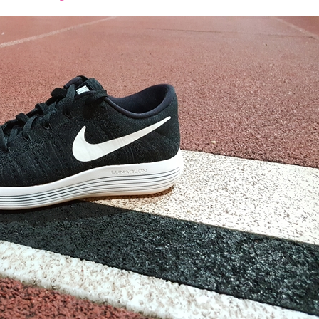
font
font
font
size.
size.
size.