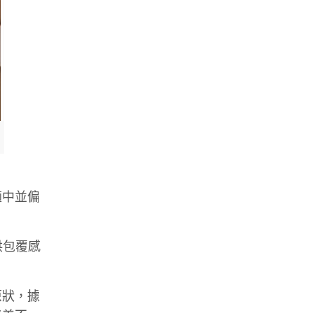
適中並偏
供包覆感
原狀，據