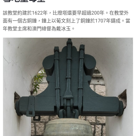
該教堂約建於1622年，比燈塔還要早超過200年。在教堂外
面有一個古銅鐘，鐘上以葡文刻上了銅鐘於1707年鑄成。當
年教堂主席和澳門總督為戴冰玉。