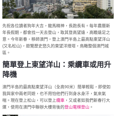
先祝各位讀者狗年大吉，龍馬精神，長跑長有。每年農曆新
年長假期，都會找一天去登山，取其登高望遠，高瞻遠足之
意。今年新春，移師澳門，登上澳門半島上最高點東望洋山
(又名松山)，遊覽歷史悠久的東望洋燈塔，鳥瞰整個澳門城
區。
簡單登上東望洋山：乘纜車或用升
降機
澳門半島的最高點東望洋山（全高90米）簡單輕鬆，即使如
我與家中兩老同遊，也不用怕他們行到身水身汗，氣來氣
喘。現在登上松山，可以登上
纜車
，又或者如我們新春行大
運，使用在澳門中聯辦大樓背後的
登山電梯登山
。