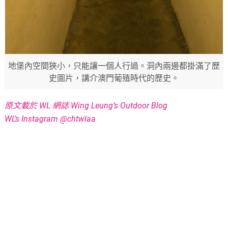
地堡內空間狹小，只能讓一個人行過。洞內兩邊都掛滿了歷
史圖片，講介澳門葡殖時代的歷史。
原文載於 WL 網誌 Wing Leung’s Outdoor Blog
WL’s Instagram @chtwlaa