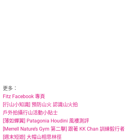
更多：
Fitz Facebook 專頁
[行山小知識] 預防山火 認識山火拍
戶外拍攝行山活動小貼士
[薄如蟬翼] Patagonia Houdini 風褸測評
[Merrell Nature’s Gym 第二擊] 跟著 KK Chan 訓練毅行者
[週末短遊] 大帽山相思林徑