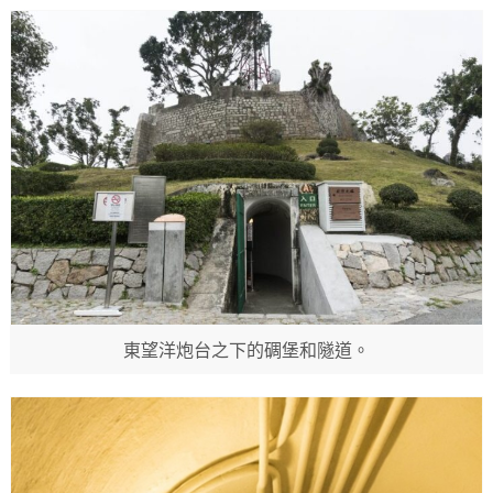
東望洋炮台之下的碉堡和隧道。