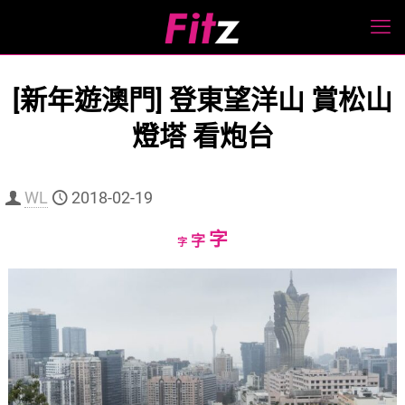
[新年遊澳門] 登東望洋山 賞松山
燈塔 看炮台
WL
2018-02-19
Increase
字
Reset
Decrease
字
字
font
font
font
size.
size.
size.