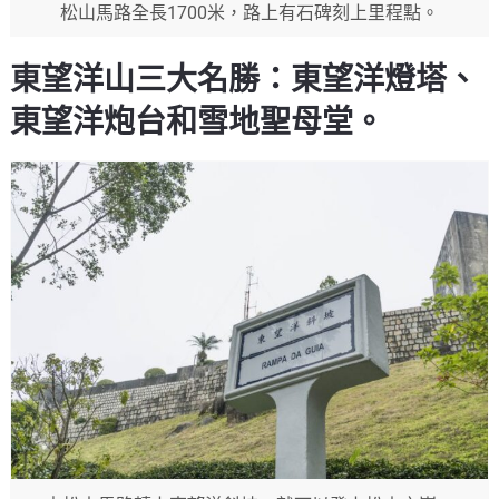
松山馬路全長1700米，路上有石碑刻上里程點。
東望洋山三大名勝：東望洋燈塔、
東望洋炮台和雪地聖母堂。