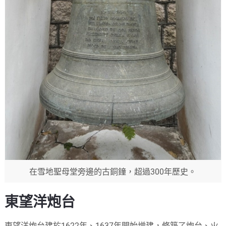
在雪地聖母堂旁邊的古銅鐘，超過300年歷史。
東望洋炮台
東望洋炮台建於1622年、1637年開始增建，修築了炮台、火