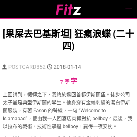
[果屎去巴基斯坦] 狂瘋浪蝶 (二十
四)
POSTCARD852
2018-01-14
Increase
字
Reset
Decrease
字
字
font
font
font
上回講到，輾轉之下，我終於返回首都伊斯蘭堡。徒步公司
size.
size.
size.
太子爺是典型伊斯蘭的學生。他身穿有金絲刺繡的潔白伊斯
蘭服裝，有著 Eason 的聲線，一句 ”Welcome to
Islamabad”，便由我一人回酒店肉搏對抗 bellboy。最後，我
以拉布的戰術，技術性擊退 bellboy，贏得一夜安枕。