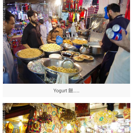
Yogurt 餸……