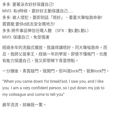
多多: 要著泳衣好好保護自己!
MVO: 有d時候，要好好主動保護自己……
多多: 被人侵犯，要即刻話「唔好」，重要大聲嗌救命架!
寶寶龍:要快d逃去安全嘅地方!
多多:將件事話俾信任嘅人聽 （SFX：動L動L動L）
MVO: 保護自己，免受傷害
經過多年的洗腦式播放，我識得講唔好，同大聲嗌救命。而
且，我師父是拳王，經過一年的學習，即使不懂格鬥，也應
有能力保護自己，我又即管睇下青雲想點。
一分鐘後，青雲敲門。我開門。佢叫我lock門，我無lock門。
“When you came down for breakfast, I saw you, and I like
you. I am a very confident person, so I put down my job to
my colleague and come to tell you”
晨早流流，就嚇我一驚。