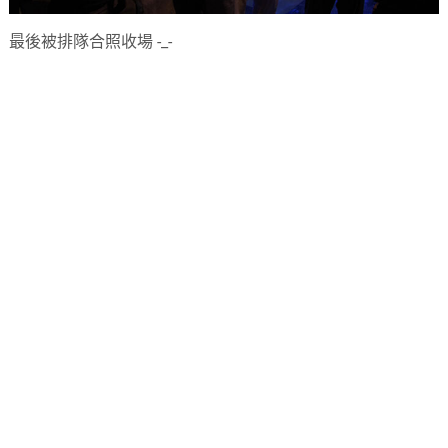
最後被排隊合照收場 -_-