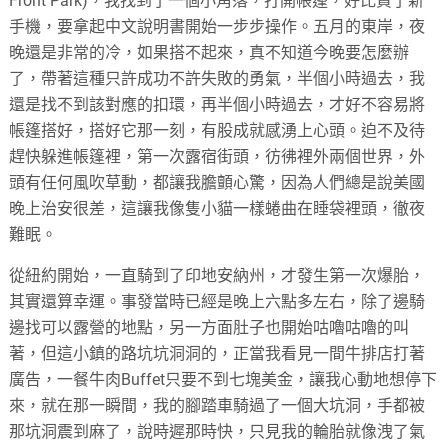
Front Park)，我找到了一個小角落，打開帳篷，好比買了新
手機，要拿起中文說明書開始一步步操作。五月的東岸，夜
晚還是非常的冷，如果搭不起來，真不知道今晚要怎麼辦
了，帶著這種只許成功不許失敗的勇氣，半個小時過去，我
還是找不到該對應的扣環，再半個小時過去，才好不容易將
帳篷搭好，搭好它那一刻，有股成就感湧上心頭。迫不及待
趕快躲進帳篷裡，第一次露宿街頭，彷彿裡外兩個世界，外
頭有任何風吹草動，都讓我膽顫心驚，因為人們總是說美國
晚上治安很差，這讓我像隻小貓一樣蜷曲在睡袋裡頭，徹夜
難眠。
從紐約開始，一直騎到了印地安納州，才發生第一次爆胎，
其實還算幸運。事發當時已經是晚上六點多左右，除了邊騎
邊找可以露營的地點，另一方面肚子也開始咕嚕咕嚕的叫
著，但這小鎮的路坑坑洞洞的，正當我看見一間牛排店打著
廣告，一餐牛肉Buffet只要不到七塊美金，讓我心動地想停下
來，就在那一瞬間，我的腳踏車騎過了一個大坑洞，手都被
那坑洞震到麻了，說時遲那時快，只見我的輪胎就像洩了氣