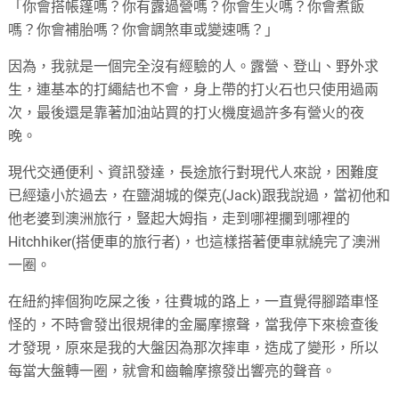
「你會搭帳篷嗎？你有露過營嗎？你會生火嗎？你會煮飯
嗎？你會補胎嗎？你會調煞車或變速嗎？」
因為，我就是一個完全沒有經驗的人。露營、登山、野外求
生，連基本的打繩結也不會，身上帶的打火石也只使用過兩
次，最後還是靠著加油站買的打火機度過許多有營火的夜
晚。
現代交通便利、資訊發達，長途旅行對現代人來說，困難度
已經遠小於過去，在鹽湖城的傑克(Jack)跟我說過，當初他和
他老婆到澳洲旅行，豎起大姆指，走到哪裡攔到哪裡的
Hitchhiker(搭便車的旅行者)，也這樣搭著便車就繞完了澳洲
一圈。
在紐約摔個狗吃屎之後，往費城的路上，一直覺得腳踏車怪
怪的，不時會發出很規律的金屬摩擦聲，當我停下來檢查後
才發現，原來是我的大盤因為那次摔車，造成了變形，所以
每當大盤轉一圈，就會和齒輪摩擦發出響亮的聲音。