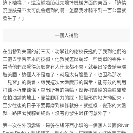
這下糟糕了，還沒補過胎就先壞掉機械方面的東西。「這情
況應該是不太可能會遇到的啊，怎麼我才騎不到一百公里就
發生了。」
一個人補胎
在出發到美國的前三天，功學社的謝校長邀約了我到他們的
工廠去學習基本的技術，他教我怎麼調整一些簡單的零件。
當時他們都覺得怎麼會有人什麼都不會，就要出發去騎車環
遊美國，這個人不是瘋了，就是太有膽量了。也因為那次
「見習」的機會，讓我這次大盤變形的異常，能有效的利用
打鍊器拆開鍊條，拿出所有的齒輪，然後把彎掉的齒輪盤放
在柏油鋪的地上，靠雙腳用力的踩，把變形的地方拗回來，
至少往後的日子不要再磨到鍊條就好。就這樣，變形的大盤
就一路陪著我騎到終點，沒有再發生過任何意外了。
第一次在外頭露營，是躲在紐澤西小鎮的一個無人公園(River