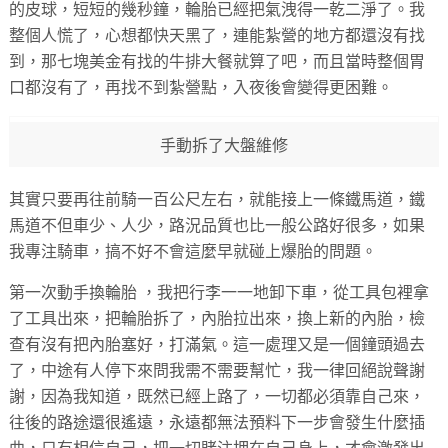
的皮球，短短的幾秒鐘，輪胎已經把氣洩得一乾二淨了。我
整個人慌了，心想都快天黑了，連能紮營的地方都還沒有找
到，那七塊美金有找的牛排大餐就算了吧，而且當時整個胃
口都沒有了，再找不到紮營點，入夜後會變得更困難。
手動拆了大盤維修
其實只要再往前騎一百公尺左右，就能接上一條鐵馬道，鐵
馬道不但車少、人少，路況品質也比一般公路好很多，如果
我專注騎車，搞不好不會這麼早就碰上爆胎的問題。
第一次動手換輪胎 ，我把行李一一地卸下車，從工具包裡拿
了工具出來，把輪胎拆了，內胎拉出來，換上新的內胎，檢
查有沒有把內胎塞好，打滿氣。這一處理又是一個鐘頭過去
了，中途有人停下來問我需不需要幫忙，我一律回絕說聲謝
謝，因為我知道，既然已經上路了，一切都必須靠自己來，
往後的路途還很遙遠，永遠都無法預料下一步會發生什麼插