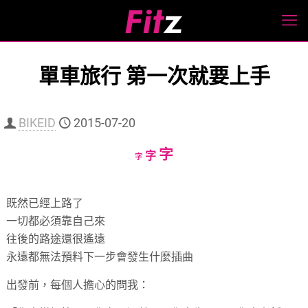
單車旅行 第一次就要上手
BIKEID
2015-07-20
Increase
字
Reset
Decrease
字
字
font
font
font
size.
size.
size.
既然已經上路了
一切都必須靠自己來
往後的路途還很遙遠
永遠都無法預料下一步會發生什麼插曲
出發前，每個人擔心的問我：