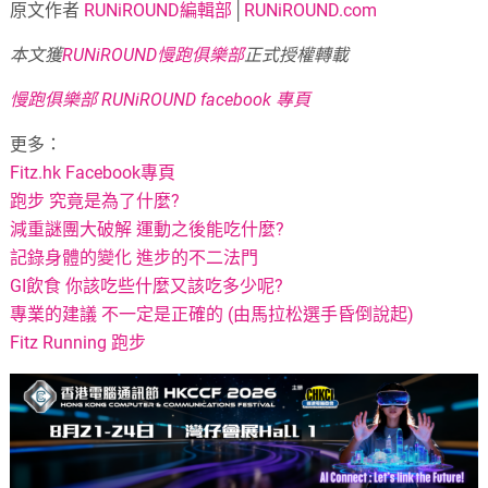
原文作者
RUNiROUND編輯部
│
RUNiROUND.com
本文獲
RUNiROUND慢跑俱樂部
正式授權轉載
慢跑俱樂部 RUNiROUND facebook 專頁
更多：
Fitz.hk Facebook專頁
跑步 究竟是為了什麼?
減重謎團大破解 運動之後能吃什麼?
記錄身體的變化 進步的不二法門
GI飲食 你該吃些什麼又該吃多少呢?
專業的建議 不一定是正確的 (由馬拉松選手昏倒說起)
Fitz Running 跑步