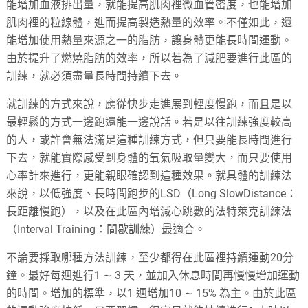
能增加血液排出量，就能提高肌肉裡微血管密度，也能增加
肌肉裡的粒線體，進而提高製造熱量的效率。不僅如此，還
能增加使用熱量來源之一的脂肪，讓身體更能長時間運動。
由於提升了燃燒脂肪的效率，所以若為了減肥要進行此區的
訓練，就必須盡量長時間持續下去。
就訓練的方式來說，應從快步走進展到輕度慢跑，而且是以
最輕鬆的方式一邊跑還能一邊說話。若是以往訓練強度較高
的人，或許會無法滿足這種訓練方式，但只要能長時間進行
下去，就能實際感受到身體的氧氣吸取量變大，而只要使用
心率計來進行，更能親眼確認到這種效果。就具體的訓練法
來說，以低強度、長時間跑步的LSD（Long SlowDistance：
長距離慢跑），以及在此區內增減心跳數的法特萊克訓練法
（Interval Training：間歇訓練）最適合。
不論要採取哪種方法訓練，至少都得在此區裡持續運動20分
鐘。最好每週進行1 ∼ 3 天，並加入休息時間再慢慢增加運動
的時間。增加的標準，以1 週增加10 ∼ 15% 為主。由於此區