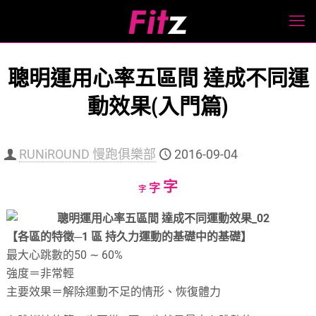
聰明運用心率五區間 達成不同運
動效果(入門篇)
RUNiROUND 慢跑俱樂部
2016-09-04
Increase
字
Reset
Decrease
字
字
font
font
font
size.
size.
size.
【各區的特徵─1 區 持久力運動的基礎中的基礎】
最大心跳數的50 ∼ 60%
強度＝非常輕
主要效果＝解除運動不足的情形、恢復體力