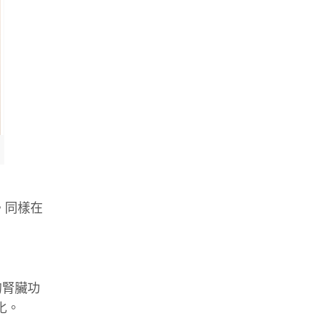
。同樣在
的腎臟功
化。