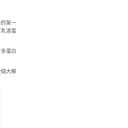
養的第一
（乳清蛋
麼多蛋白
做個大解