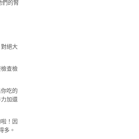
他們的腎
，對絕大
康檢查檢
果你吃的
辛力加還
的啦！因
得多。