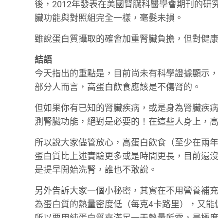
後，2012年發表在美國腎臟科醫學會期刊的
臟功能與對照組完全一樣，毫髮未損。
雖說蛋白質攝取的確會加重腎臟負擔，但對健
結語
今天指出的重點是，目前尚未有科學證據顯示
部分人而言，高蛋白飲食應該是不傷腎的。
但如果你有已知的腎臟疾病，或是身為腎臟疾
測腎臟功能，絕對是必要的！在這些人身上，
所以說大家儘管放心，高蛋白飲食（至少在兩
蛋白質比上述實驗更多或是時間更長，目前還
是提早開始洗腎，誰也不敢說。
另外告訴大家一個小秘密，其實在不用營養補
為蛋白質的熱量密度低（每克4卡路里），又能
所以要用純蛋白質來滿足一天熱量所需，是極