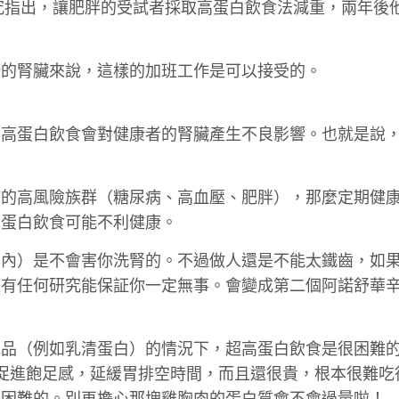
研究指出，讓肥胖的受試者採取高蛋白飲食法減重，兩年後
康的腎臟來說，這樣的加班工作是可以接受的。
，高蛋白飲食會對健康者的腎臟產生不良影響。也就是說
病的高風險族群（糖尿病、高血壓、肥胖），那麼定期健
高蛋白飲食可能不利健康。
年內）是不會害你洗腎的。不過做人還是不能太鐵齒，如
沒有任何研究能保証你一定無事。會變成第二個阿諾舒華
充品（例如乳清蛋白）的情況下，超高蛋白飲食是很困難
促進飽足感，延緩胃排空時間，而且還很貴，根本很難吃
度困難的。別再擔心那塊雞胸肉的蛋白質會不會過量啦！