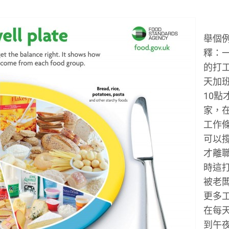
舉個
釋：
的打
天加
10點
家，
工作
可以
才離
時這
被老
更多
在每
到午夜