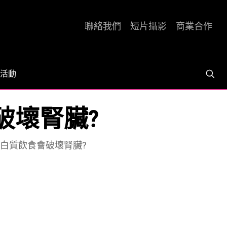
聯絡我們
短片攝影
商業合作
活動
食會破壞腎臟?
e] 高蛋白質飲食會破壞腎臟?