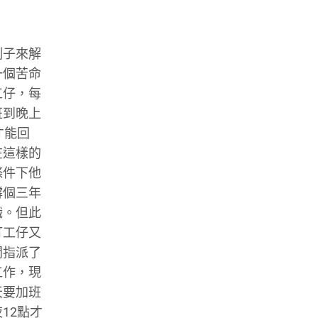
例子來解
一個苦命
工仔，每
班到晚上
才能回
在這樣的
條件下他
撐個三年
職。但此
打工仔又
闆指派了
工作，現
天要加班
12點才