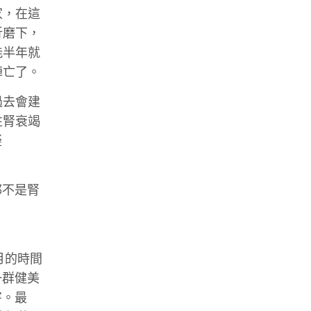
家，在這
折磨下，
能半年就
陣亡了。
過去會建
性腎衰竭
疑
都不是腎
月的時間
一群健美
害。最