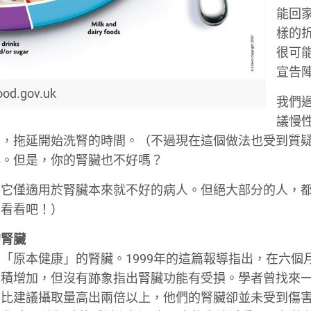
能回
樣的
很可
宣告
ood.gov.uk
我們
議慢
度，拖延開始洗腎的時間。（不過現在這個做法也受到質
傳。但是，你的腎臟也不好嗎？
，它僅適用於腎臟本來就不好的病人。但絕大部分的人，
查看看吧！）
的腎臟
「原本健康」的腎臟。1999年的這篇報導指出，在六個
體積增加，但沒有跡象指出腎臟功能有受損。學者曾找來
質比建議攝取量高出兩倍以上，他們的腎臟卻並未受到傷