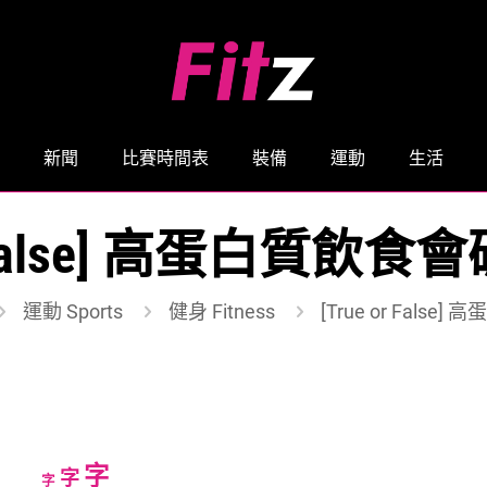
新聞
比賽時間表
裝備
運動
生活
or False] 高蛋白質飲
運動 Sports
健身 Fitness
[True or Fals
Increase
字
Reset
Decrease
字
字