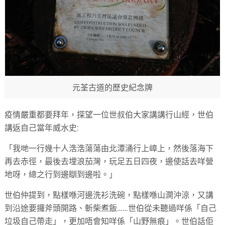
元荃古道的歷史紀念牌
疫情嚴重都要拜年，探望一位世叔伯大家講講行山經，世伯
講返自己當年威水史:
「我哋一行幾十人浩浩蕩蕩由北潭涌行上嶂上，然後落海下
再去赤徑，最後去埋浪茄灣，玩足五日四夜，邊使話去咩營
地呀，總之行到邊瞓到邊啦。」
世伯仲提到，點樣喺河邊洗衫洗碗，點樣喺山澗沖涼，又講
到沿途要攞斧頭開路、斬柴煮飯……世伯從未聽過咩係「自己
垃圾自己帶走」，更加唔會知咩係「山野無痕」。世伯話佢