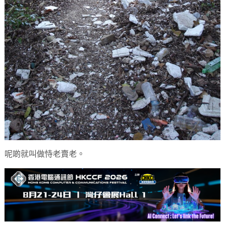
呢啲就叫做恃老賣老。