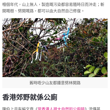
嗰個年代，山上無人，製造嘅污染都容易隨時日而沖走；斬
開嘅樹、劈開嘅路，都可以由大自然自己修復。
舊時唔少山友都鍾意劈林開路
香港郊野就係公廁
陳伯上月有編文章《
當香港人視大自然如公廁時
》流傳甚