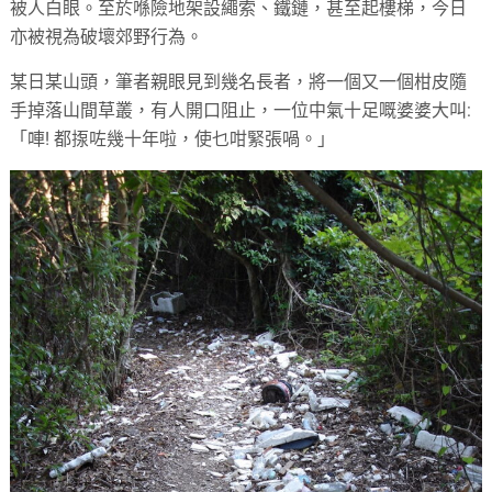
被人白眼。至於喺險地架設繩索、鐵鏈，甚至起樓梯，今日
亦被視為破壞郊野行為。
某日某山頭，筆者親眼見到幾名長者，將一個又一個柑皮隨
手掉落山間草叢，有人開口阻止，一位中氣十足嘅婆婆大叫:
「唓! 都揼咗幾十年啦，使乜咁緊張喎。」