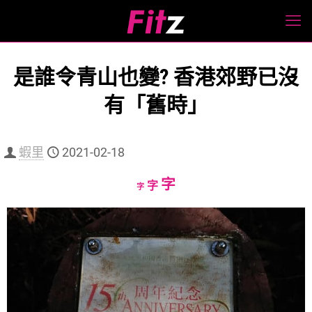
是誰令青山也變? 香港郊野已沒
有「舊時」
蝦里
2021-02-18
Increase
字
Reset
Decrease
字
字
font
font
font
size.
size.
size.