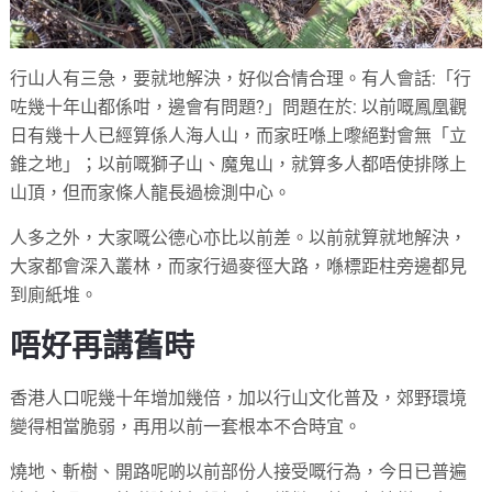
行山人有三急，要就地解決，好似合情合理。有人會話:「行
咗幾十年山都係咁，邊會有問題?」問題在於: 以前嘅鳳凰觀
日有幾十人已經算係人海人山，而家旺喺上嚟絕對會無「立
錐之地」；以前嘅獅子山、魔鬼山，就算多人都唔使排隊上
山頂，但而家條人龍長過檢測中心。
人多之外，大家嘅公德心亦比以前差。以前就算就地解決，
大家都會深入叢林，而家行過麥徑大路，喺標距柱旁邊都見
到廁紙堆。
唔好再講舊時
香港人口呢幾十年增加幾倍，加以行山文化普及，郊野環境
變得相當脆弱，再用以前一套根本不合時宜。
燒地、斬樹、開路呢啲以前部份人接受嘅行為，今日已普遍