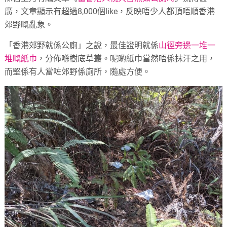
廣，文章顯示有超過8,000個like，反映唔少人都頂唔順香港
郊野嘅亂象。
「香港郊野就係公廁」之說，最佳證明就係
山徑旁邊一堆一
堆嘅紙巾
，分佈喺樹底草叢。呢啲紙巾當然唔係抹汗之用，
而堅係有人當咗郊野係廁所，隨處方便。