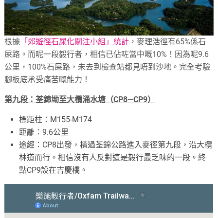
根據
「郊遊徑石屎化關注小組」統計
，麥理浩徑有65%係石
屎路。而呢一段毅行者，相信已佔咗當中嘅10%！因為呢9.6
公里，100%石屎路，未去到檢查站都見唔到沙地。完全考驗
腳板底承受痛苦嘅能力！
第九段：荃錦坳至大欖涌水塘（CP8—CP9）
標距柱：M155-M174
距離：9.6公里
途經：CP8出發，橫過荃錦公路進入麥徑第九段，沿大欖
林道而行。相信沒有人反對這是毅行最乏味的一段。終
點CP9設在吉慶橋。