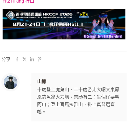
Fitz Hiking 行山
分享
山雞
十歲登上魔鬼山，二十歲游走大帽大東鳳
凰釣魚翁大刀屻。志願有二：生個仔要叫
阿山；登上喜馬拉雅山，掛上真普選直
幡。