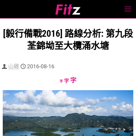
[毅行備戰2016] 路線分析: 第九段
荃錦坳至大欖涌水塘
山雞
2016-08-16
Increase
字
Reset
Decrease
字
字
font
font
font
size.
size.
size.