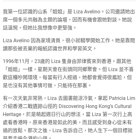
我第一位認識的山系「姐姐」是 Liza Avelino。公司邀請她出
席一個多元共融為主題的論壇，因而有機會跟她對談。她說
話溫惋，但她比我想像中更堅強。
Liza Avelino 因為家境清貧，很小就輟學開始工作。她是靠閱
讀那些被丟棄的報紙認識世界和學習英文。
1996年11月，23歲的 Liza 隻身由菲律賓來到香港。跟其他
「姐姐」一樣，星期天會在街頭同同鄉聚會。但 Liza 並不喜
歡這種吵鬧環境，每當有行人經過，她都會覺得很尷尬，但
是也沒有其他事情可做，只能待在那裏。
有一次天氣非常熱，Liza 去圖書館涼冷氣，拿起 Patricia Lim
介紹香港二戰遺跡山徑的 Discovering Hong Kong’s Cultural
Heritage，於是萌起週日行山的想法，當 Liza 第一次行上高
處看香港時，原來香港是如此的美，而且感受到身心從未有
過的放鬆。那次之後，Liza 告訴自己，她人生下一個目標就
是要走遍全港的山嶺。