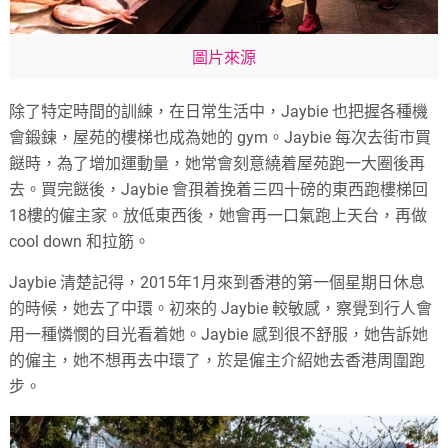
圖片來源
除了特定時間的訓練，在日常生活中，Jaybie 也把握各種機
會鍛鍊，屋苑的樓梯也成為她的 gym。Jaybie 每次去街市買
餸時，為了增加運動量，她常會刻意繞着屋苑跑一大圈後再
去。買完餸後，Jaybie 會孭着挽着三四十磅的東西跑樓梯回
18樓的僱主家。放低東西後，她會再一口氣跑上天台，再做
cool down 和拉筋。
Jaybie 清楚記得，2015年1月來到香港的第一個星期日休息
的時候，她去了中環。初來的 Jaybie 較敏感，察覺到行人會
用一種憐憫的目光看着她。Jaybie 感到很不舒服，她告訴她
的僱主，她不想再去中環了，於是僱主介紹她去香港周圍跑
步。