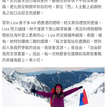
縮，反而要求自己做得更好。最後在她帶領下不但沒有迷
路，更比原定時間早到目的地。那位「西」人主動上前跟她
為之前口出惡言而道歉。
等到 Liza 差不多 kill 晒香港的標時，她又將目標放到更遠。
Liza 努力儲錢，她不僅買下登山鞋等裝備，而且利用假期時
間前往海外登上更高的山。Liza 的足跡遍佈越南、泰國、緬
甸，她特別鍾情二戰的遺蹟，「每次當我站在遺蹟前，想到
前人為我們爭取的自由，我就會流淚。」是自由，「自由對
我而言很重要。」因此，每一次她都會在遺蹟前為那些奮戰
的英雄貢獻上一束小花。