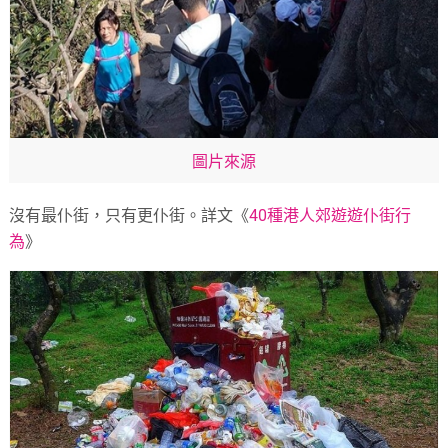
圖片來源
沒有最仆街，只有更仆街。詳文《
40種港人郊遊遊仆街行
為
》