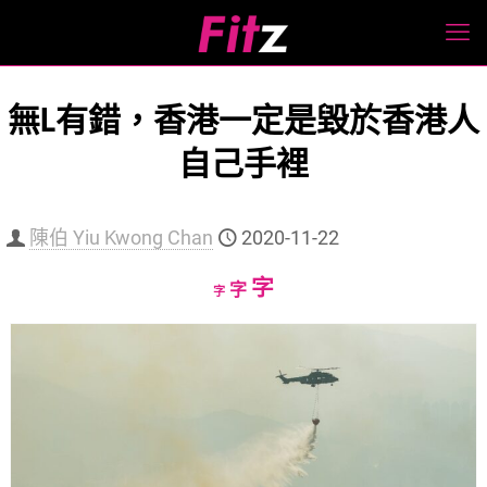
無L有錯，香港一定是毀於香港人
自己手裡
陳伯 Yiu Kwong Chan
2020-11-22
Increase
字
Reset
Decrease
字
字
font
font
font
size.
size.
size.