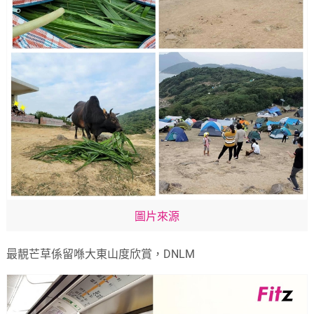
圖片來源
最靚芒草係留喺大東山度欣賞，DNLM