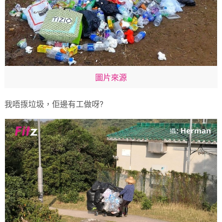
圖片來源
我唔揼垃圾，佢邊有工做呀?