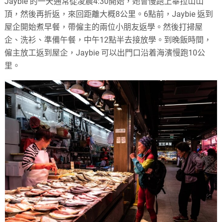
Jaybie 的一天通常從凌晨4:30開始，她會慢跑上畢拉山山
頂，然後再折返，來回距離大概8公里。6點前，Jaybie 返到
屋企開始煮早餐，帶僱主的兩位小朋友返學。然後打掃屋
企、洗衫、準備午餐，中午12點半去接放學。到晚飯時間，
僱主放工返到屋企，Jaybie 可以出門口沿着海濱慢跑10公
里。