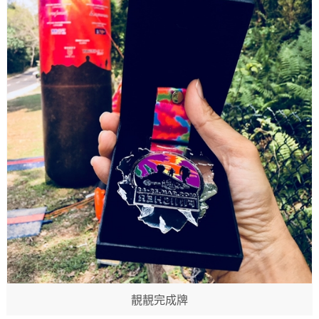
靚靚完成牌