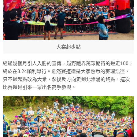
大棠起步點
經過幾個月引人入勝的宣傳，越野跑界萬眾期待的逆走100，
終於在3.24順利舉行。雖然賽道還是大家熟悉的麥理浩徑，
只不過起點改為大棠，然後反方向走到北潭涌的終點，這次
比賽還是引來一眾出名高手參與。