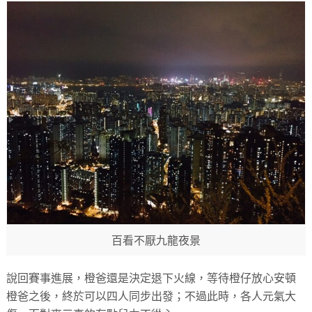
百看不厭九龍夜景
說回賽事進展，橙爸還是決定退下火線，等待橙仔放心安頓
橙爸之後，終於可以四人同步出發；不過此時，各人元氣大