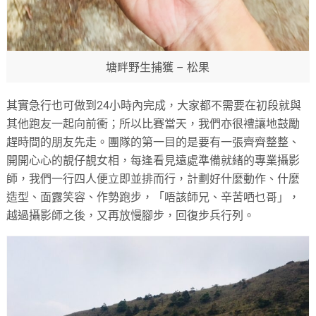
塘畔野生捕獲 – 松果
其實急行也可做到24小時內完成，大家都不需要在初段就與
其他跑友一起向前衝；所以比賽當天，我們亦很禮讓地鼓勵
趕時間的朋友先走。團隊的第一目的是要有一張齊齊整整、
開開心心的靚仔靚女相，每逢看見遠處準備就緒的專業攝影
師，我們一行四人便立即並排而行，計劃好什麼動作、什麼
造型、面露笑容、作勢跑步，「唔該師兄、辛苦哂乜哥」，
越過攝影師之後，又再放慢腳步，回復步兵行列。