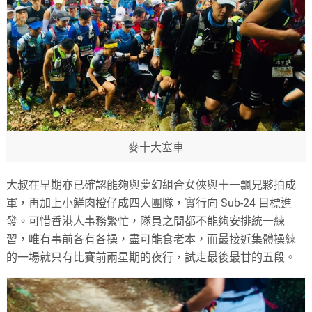
麥十大塞車
大叔在早期亦已確認能夠與夢幻組合女俠與十一飄兄夥拍成
軍，再加上小鮮肉橙仔成四人團隊，實行向 Sub-24 目標進
發。可惜香港人事務繁忙，隊員之間都不能夠安排統一練
習，唯有事前各有各操，盡可能食老本，而最接近集體操練
的一場就只有比賽前兩星期的夜行，試走最後最甘的五段。