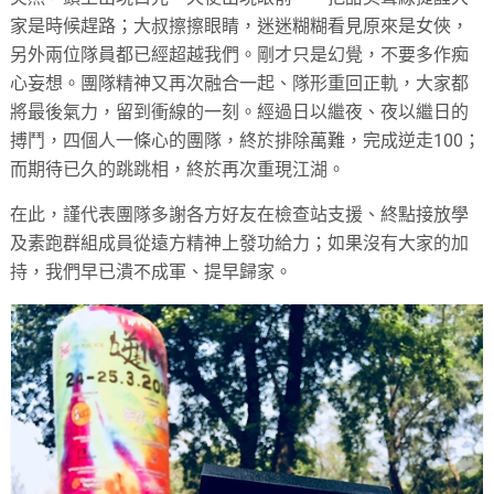
家是時候趕路；大叔擦擦眼睛，迷迷糊糊看見原來是女俠，
另外兩位隊員都已經超越我們。剛才只是幻覺，不要多作痴
心妄想。團隊精神又再次融合一起、隊形重回正軌，大家都
將最後氣力，留到衝線的一刻。經過日以繼夜、夜以繼日的
搏鬥，四個人一條心的團隊，終於排除萬難，完成逆走100；
而期待已久的跳跳相，終於再次重現江湖。
在此，謹代表團隊多謝各方好友在檢查站支援、終點接放學
及素跑群組成員從遠方精神上發功給力；如果沒有大家的加
持，我們早已潰不成軍、提早歸家。