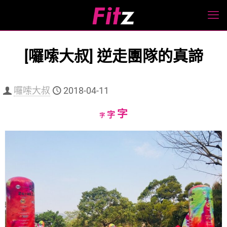
[囉嗦大叔] 逆走團隊的真諦
囉嗦大叔
2018-04-11
Increase
字
Reset
Decrease
字
字
font
font
font
size.
size.
size.