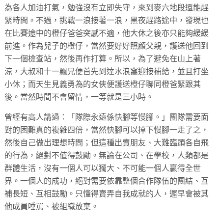
為各人加油打氣，勉強沒有立即失守，來到麥六地段還能趕
緊時間。不過，挑戰一浪接著一浪，黑夜趕路途中，發現也
在比賽途中的橙仔爸爸突感不適，他大休之後亦只能夠緩緩
前進。作為兒子的橙仔，當然要好好照顧父親，護送他回到
下一個檢查站，然後再作打算。所以，為了避免在山上著
涼，大叔和十一飄兄便首先到達水浪窩迎接補給，並且打坐
小休；而天生見義勇為的女俠便護送橙仔聯同橙爸緊跟其
後。當然時間不會留情，一等就是三小時。
曾經有高人講過：「隊際永遠係快腳等慢腳。」團隊需要面
對的困難真的複雜四倍，當然快腳可以掉下慢腳一走了之，
然後自己做出理想時間；但這種出賣朋友、大難臨頭各自飛
的行為，絕對不值得鼓勵。無論在公司、在學校，人類都是
群體生活，沒有一個人可以獨大、不可能一個人贏得全世
界。一個人的成功，絕對需要依靠整個合作隊伍的團結、互
補長短、互相鼓勵。只懂得賣弄自我成就的人，遲早會被其
他成員唾罵、被組織放棄。