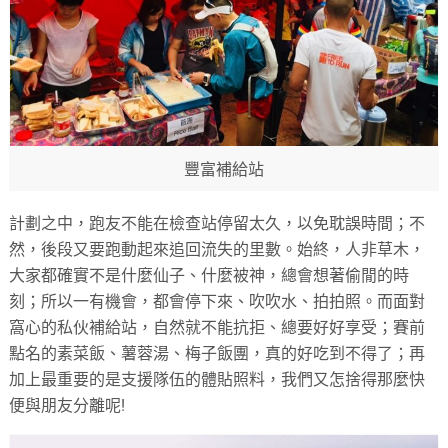
豐富補給站
計劃之中，跑友不能在檢查站停留太久，以免耽誤時間；不
然，後段又要跑動起來追回流失的里數。始終，人非草木，
大家都確實不是什麼仙子、什麼被神，總會想著偷閒的時
刻；所以一有機會，都會停下來、吹吹水、拍拍照。而面對
窩心的私伙補給站，自然就不能抗拒、總要好好享受；賽前
點名的素菜飯、薯蓉湯、梅子飯團，真的好吃到不得了；再
加上最重要的是支援隊伍的體貼照料，我們又怎捨得那麼快
便與朋友分離呢!