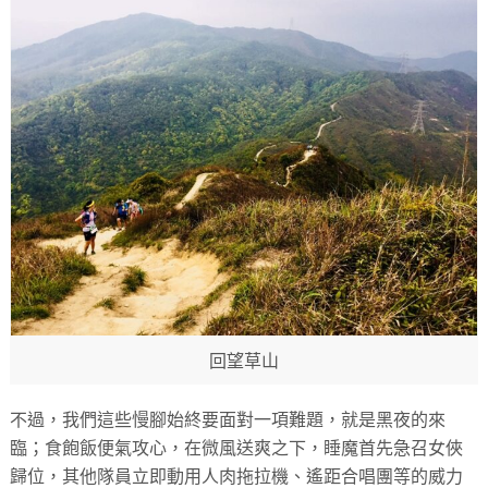
回望草山
不過，我們這些慢腳始終要面對一項難題，就是黑夜的來
臨；食飽飯便氣攻心，在微風送爽之下，睡魔首先急召女俠
歸位，其他隊員立即動用人肉拖拉機、遙距合唱團等的威力