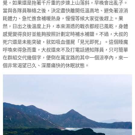
覺，如果還是拖著千斤重的步速上山落斜，早晚會出亂子。
當與各隊員聯絡之後，決定盡快離開低溫高地、避免著涼消
耗體力、急忙進食補暖熱身，慢慢等候大家從後趕上。果
然，日出之後溫度上升，本來濕透的戰衣都經已風乾，身體
感覺變得良好並能夠按照計劃定時補水補鹽。不過，大叔的
死穴還是未能突破，就如吸血僵屍「見光即死」。這個睡魔
呼喚來得急而重，大叔還來不及打電話通知隊員，只可簡單
在群組交代幾個字，便倒在萬宜路的其中一個涼亭內，來一
個非常渴望已久、深層痛快的休眠狀態。