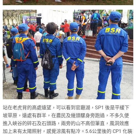
站在老虎背的高處遠望，可以看到官廳湖，SP1 後是平緩下
坡草原，遠處有群羊，在農民及幾頭騾身旁跑過，不多久便
進入峽谷的碎石及石頭路，兩旁的山不高但筆直，風洞效應
加上未有太陽照射，感覺涼風有點冷。5.6公里後的 CP1 化裝