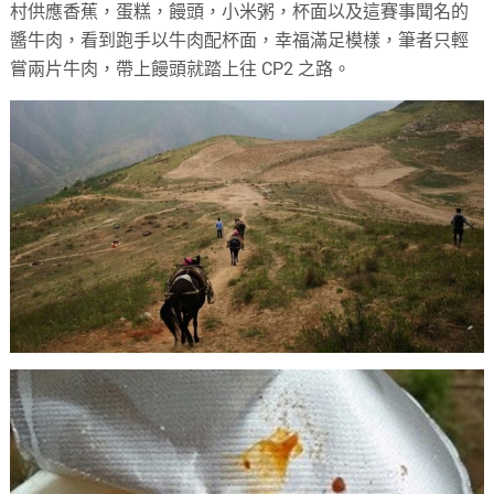
村供應香蕉，蛋糕，饅頭，小米粥，杯面以及這賽事聞名的
醬牛肉，看到跑手以牛肉配杯面，幸福滿足模樣，筆者只輕
嘗兩片牛肉，帶上饅頭就踏上往 CP2 之路。