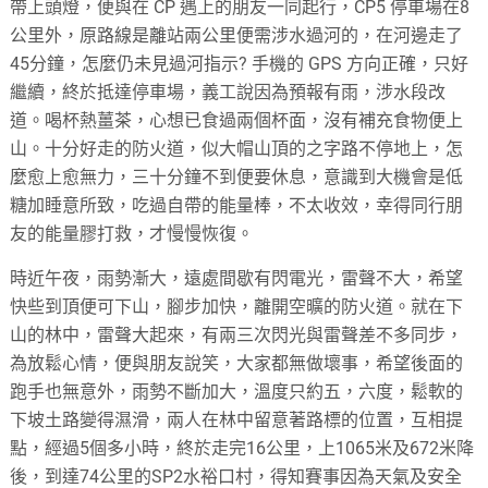
帶上頭燈，便與在 CP 遇上的朋友一同起行，CP5 停車場在8
公里外，原路線是離站兩公里便需涉水過河的，在河邊走了
45分鐘，怎麼仍未見過河指示? 手機的 GPS 方向正確，只好
繼續，終於抵達停車場，義工說因為預報有雨，涉水段改
道。喝杯熱薑茶，心想已食過兩個杯面，沒有補充食物便上
山。十分好走的防火道，似大帽山頂的之字路不停地上，怎
麼愈上愈無力，三十分鐘不到便要休息，意識到大機會是低
糖加睡意所致，吃過自帶的能量棒，不太收效，幸得同行朋
友的能量膠打救，才慢慢恢復。
時近午夜，雨勢漸大，遠處間歇有閃電光，雷聲不大，希望
快些到頂便可下山，腳步加快，離開空曠的防火道。就在下
山的林中，雷聲大起來，有兩三次閃光與雷聲差不多同步，
為放鬆心情，便與朋友說笑，大家都無做壞事，希望後面的
跑手也無意外，雨勢不斷加大，溫度只約五，六度，鬆軟的
下坡土路變得濕滑，兩人在林中留意著路標的位置，互相提
點，經過5個多小時，終於走完16公里，上1065米及672米降
後，到達74公里的SP2水裕口村，得知賽事因為天氣及安全