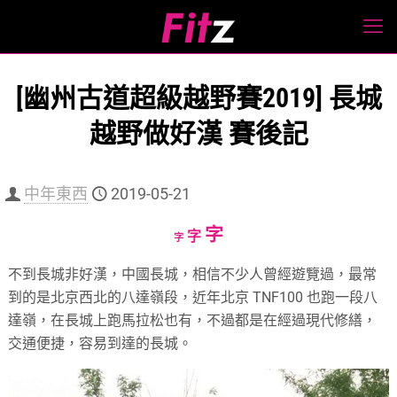
[幽州古道超級越野賽2019] 長城
越野做好漢 賽後記
中年東西
2019-05-21
Increase
字
Reset
Decrease
字
字
font
font
font
不到長城非好漢，中國長城，相信不少人曾經遊覽過，最常
size.
size.
size.
到的是北京西北的八達嶺段，近年北京 TNF100 也跑一段八
達嶺，在長城上跑馬拉松也有，不過都是在經過現代修繕，
交通便捷，容易到達的長城。