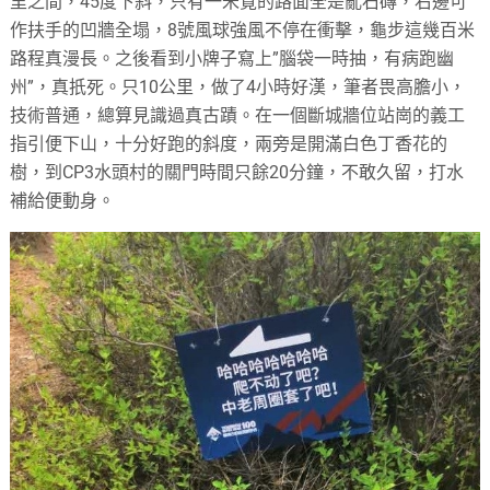
里之間，45度下斜，只有一米寛的路面全是亂石磚，右邊可
作扶手的凹牆全塌，8號風球強風不停在衝擊，龜步這幾百米
路程真漫長。之後看到小牌子寫上”腦袋一時抽，有病跑幽
州”，真扺死。只10公里，做了4小時好漢，筆者畏高膽小，
技術普通，總算見識過真古蹟。在一個斷城牆位站崗的義工
指引便下山，十分好跑的斜度，兩旁是開滿白色丁香花的
樹，到CP3水頭村的關門時間只餘20分鐘，不敢久留，打水
補給便動身。