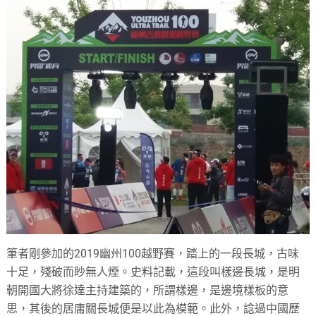
筆者剛參加的2019幽州100越野賽，踏上的一段長城，古味
十足，殘破而眇無人煙。史料記載，這段叫樣邊長城，是明
朝開國大將徐達主持建築的，所謂樣邊，是邊境樣板的意
思，其後的居庸關長城便是以此為模範。此外，諗過中國歷