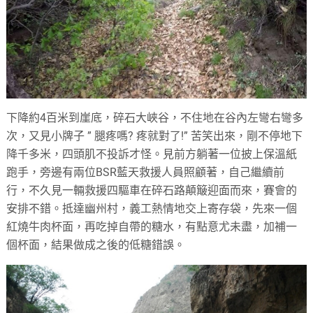
下降約4百米到崖底，碎石大峽谷，不住地在谷內左彎右彎多
次，又見小牌子 ” 腿疼嗎? 疼就對了!” 苦笑出來，剛不停地下
降千多米，四頭肌不投訴才怪。見前方躺著一位披上保溫紙
跑手，旁邊有兩位BSR藍天救援人員照顧著，自己繼續前
行，不久見一輛救援四驅車在碎石路顛簸迎面而來，賽會的
安排不錯。抵達幽州村，義工熱情地交上寄存袋，先來一個
紅燒牛肉杯面，再吃掉自帶的糖水，有點意尤未盡，加補一
個杯面，結果做成之後的低糖錯誤。