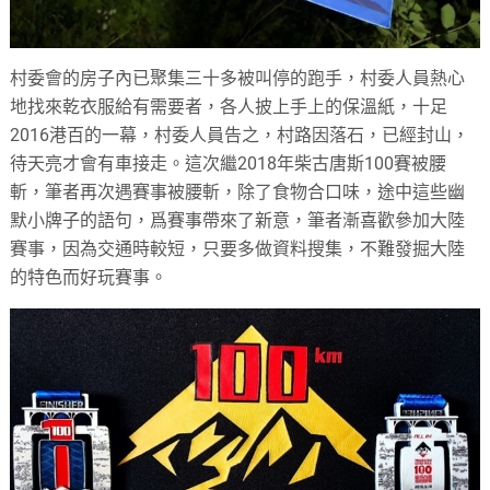
村委會的房子內已聚集三十多被叫停的跑手，村委人員熱心
地找來乾衣服給有需要者，各人披上手上的保溫紙，十足
2016港百的一幕，村委人員告之，村路因落石，已經封山，
待天亮才會有車接走。這次繼2018年柴古唐斯100賽被腰
斬，筆者再次遇賽事被腰斬，除了食物合口味，途中這些幽
默小牌子的語句，爲賽事帶來了新意，筆者漸喜歡參加大陸
賽事，因為交通時較短，只要多做資料搜集，不難發掘大陸
的特色而好玩賽事。