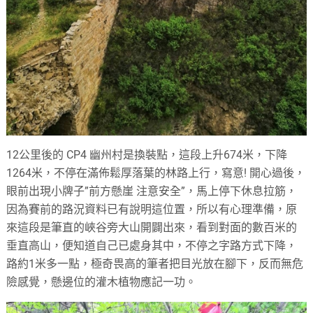
12公里後的 CP4 幽州村是換裝點，這段上升674米，下降
1264米，不停在滿佈鬆厚落葉的林路上行，寫意! 開心過後，
眼前出現小牌子”前方懸崖 注意安全”，馬上停下休息拉筋，
因為賽前的路況資料已有說明這位置，所以有心理準備，原
來這段是筆直的峽谷旁大山開闢出來，看到對面的數百米的
垂直高山，便知道自己已處身其中，不停之字路方式下降，
路約1米多一點，極奇畏高的筆者把目光放在腳下，反而無危
險感覺，懸邊位的灌木植物應記一功。