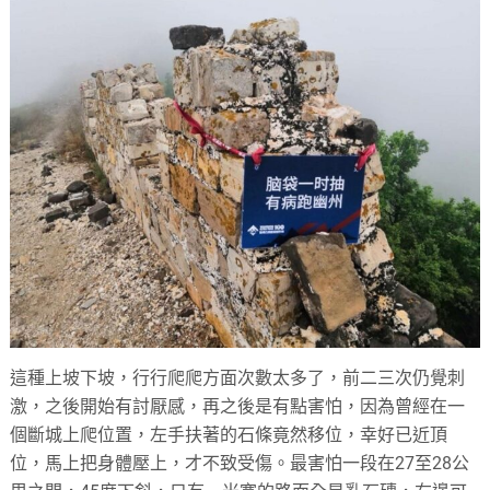
這種上坡下坡，行行爬爬方面次數太多了，前二三次仍覺刺
激，之後開始有討厭感，再之後是有點害怕，因為曾經在一
個斷城上爬位置，左手扶著的石條竟然移位，幸好已近頂
位，馬上把身體壓上，才不致受傷。最害怕一段在27至28公