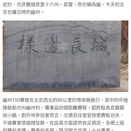
史的，也許聽過燕雲十六州。其實，燕也稱為幽，今天的北
京也屬古時的幽州。
幽州100賽道在北京西北約90公里的懷來縣進行，其中的中途
換裝點也叫幽州村。賽事設四個距離賽程，起終點為官廳藝
術小鎮，對外地參加者而言，交通及住宿安排需費點功夫，
不過賽會透過微信群，在這兩方面提供充足資訊，全網上版
的賽前宣傳，賽事的手冊，路況圖文並茂，十分專業。