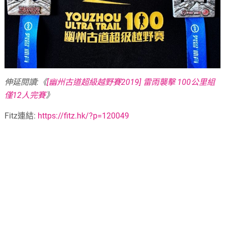
伸延閱讀:《
[幽州古道超級越野賽2019] 雷雨襲擊 100公里組
僅12人完賽
》
Fitz連結:
https://fitz.hk/?p=120049