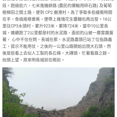
段。跑過些六，七米寬機耕路 (農民的運輸用碎石路) 及葡萄
樹梯田之間土路，便到 CP2 廟港村。為了爭取多些緩衝時間
在手，食過兩根香蕉，便帶上幾塊花生醬麵包再出發。16公
里往CP3水頭村，累升923米，累降724米，當中10公里長
城，連續跑了2公里都是村的水泥路，面前的山被一層雲霧蓋
著， 心中不住在問，長城在那，水泥路盡頭已站了位指路義
工，提示不能用仗，之後的一公里山路開始出現大石頭，然
後是些看上去似人工製的長石條，大磚頭，忙著看路之餘，
抬頭上望，原來明長城就在眼前。