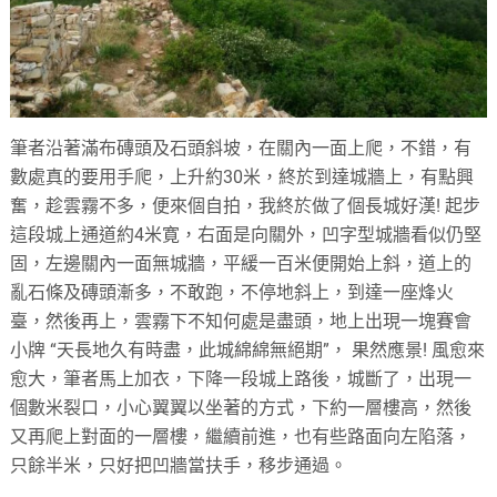
筆者沿著滿布磚頭及石頭斜坡，在關內一面上爬，不錯，有
數處真的要用手爬，上升約30米，終於到達城牆上，有點興
奮，趁雲霧不多，便來個自拍，我終於做了個長城好漢! 起步
這段城上通道約4米寛，右面是向關外，凹字型城牆看似仍堅
固，左邊關內一面無城牆，平緩一百米便開始上斜，道上的
亂石條及磚頭漸多，不敢跑，不停地斜上，到達一座烽火
臺，然後再上，雲霧下不知何處是盡頭，地上出現一塊賽會
小牌 “天長地久有時盡，此城綿綿無絕期”， 果然應景! 風愈來
愈大，筆者馬上加衣，下降一段城上路後，城斷了，出現一
個數米裂口，小心翼翼以坐著的方式，下約一層樓高，然後
又再爬上對面的一層樓，繼續前進，也有些路面向左陷落，
只餘半米，只好把凹牆當扶手，移步通過。