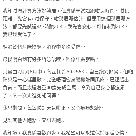
我知咁嘅計算方法好戇居，但真係未試過跑咁長時間、咁長
距離，先會有d咁保守、咁戇居嘅估計…但要用這個戇居嘅方
法，都要先試過4小時跑30K，我先會安心，可惜未到30k，
我已經受傷了。
經過幾個月嘅操練，過程中多次受傷⋯
最後明白到有好多嘢急唔嚟，唔係想點就點。
其實由7月到8月中，每星期跑50∼55K，自己跑到好累，但嗰
陣只是一心儲里數，完全唔理會身體機能同肌肉，已經超出
負荷。而且太過着重40歲完成全馬，令到自己身心都疲累
了，又一次走進死胡同裡。
休息期間，每每睇到天氣咁正，又心痕痕想跑⋯
見到其他人跑緊，又想去跑…
我知道，我真係喜歡跑步，我希望可以永遠保持呢種心情、