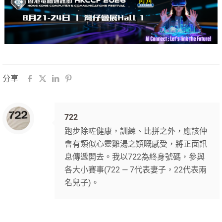
分享
722
跑步除咗健康，訓練、比拼之外，應該仲
會有類似心靈雞湯之類嘅感受，將正面訊
息傳遞開去。我以722為終身號碼，參與
各大小賽事(722 — 7代表妻子，22代表兩
名兒子)。