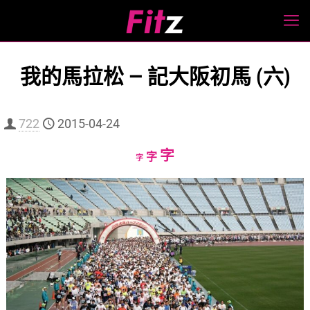
我的馬拉松 — 記大阪初馬 (六)
722
2015-04-24
Increase
字
Reset
Decrease
字
字
font
font
font
size.
size.
size.