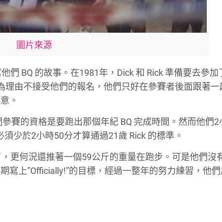
圖片來源
寫他們
BQ
的故事。在
1981
年，
Dick
和
Rick
準備要去參加
為理由不接受他們的報名，他們只好在參賽者後面跟著一
注意。
們參賽的資格是要跑出那個年紀
BQ
完成時間。然而他們
2
必須少於
2
小時
50
分才算通過
21
歲
Rick
的標準。
了，更何況還推著一個
59
公斤的重量在跑步。可是他們沒
期寫上”
Officially!”
的目標，經過一整年的努力練習，他們