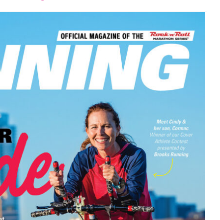
font
font
font
size.
size.
size.