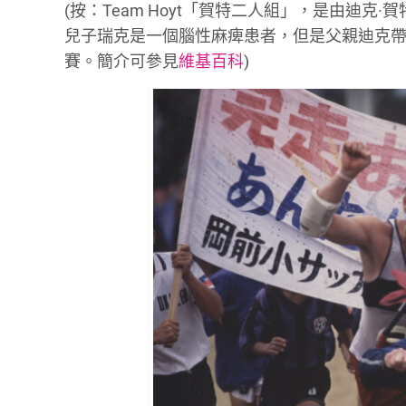
(按：Team Hoyt「賀特二人組」，是由迪克·賀特 (
兒子瑞克是一個腦性麻痺患者，但是父親迪克
賽。簡介可參見
維基百科
)