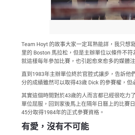
Team Hoyt
的故事大家一定耳熟能詳，我只想
里的
Boston
馬拉松，但是主辦單位以條件不符
就這樣每年參加比賽，也引起愈來愈多的媒體
直到
1983
年主辦單位終於官腔式讓步，告訴他
分的成績雖然可以取得
43
歲
Dick
的參賽權，但
其實這個時間對於
43
歲的人而言都已經很吃力
單位屈服，回到家後馬上在隔年日曆上的比賽日
45
分取得
1984
年的正式參賽資格。
有愛，沒有不可能