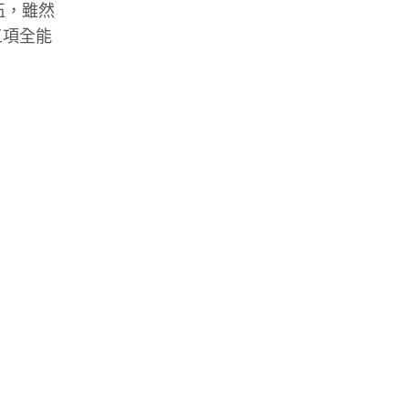
隊伍，雖然
三項全能