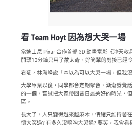
看
Team Hoyt
因為想大哭一場
當迪士尼
Pixar
合作首部
3D
動畫電影《沖天救
開頭
10
分鐘只用了蒙太奇、好簡單的剪接已經
看罷，林海峰說「本以為可以大哭一場，但我
大學畢業以後，同學都會定期聚會，漸漸發覺
的一個，嘗試把大家帶回昔日最美好的時光，
區。
長大了，人只變得越來越麻木，情緒只維持著
懷大笑過
?
有多久沒嚎啕大哭過
?
要笑，我會看