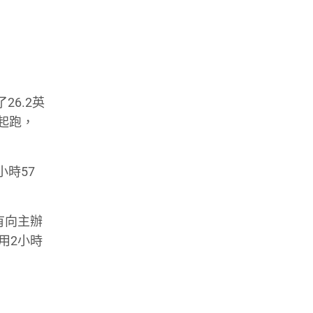
了
26.2
英
起跑，
小時
57
有向主辦
用
2
小時