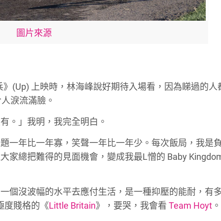
圖片來源
兵》
(Up)
上映時，林海峰說好期待入場看，因為睇過的人
令人淚流滿臉。
沒有。」我明，我完全明白。
話題一年比一年寡，笑聲一年比一年少。每次飯局，我是
但大家總把難得的見面機會，變成我最
L
憎的
Baby Kingd
在一個沒波幅的水平去應付生活，是一種抑壓的能耐，有
極度賤格的《
Little Britain
》，要哭，我會看
Team Hoyt