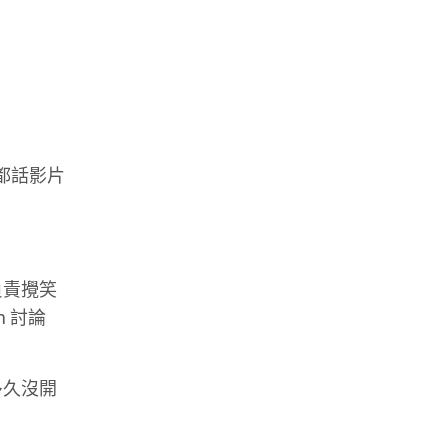
都話影片
負責攪笑
om
討論
多久沒開
。