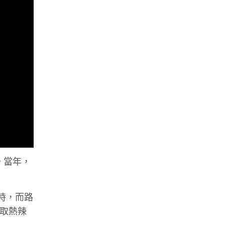
。當年，
餓時，而路
點取熱辣