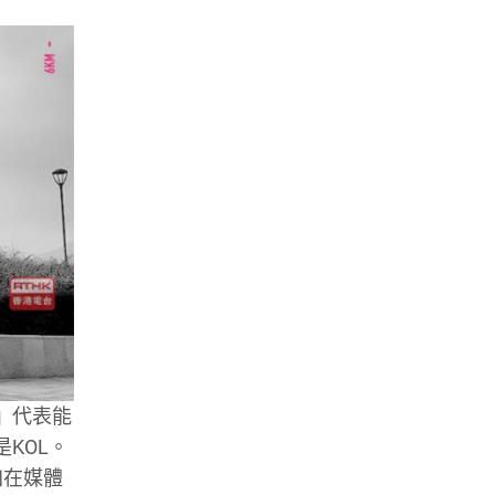
』代表能
KOL。
加在媒體