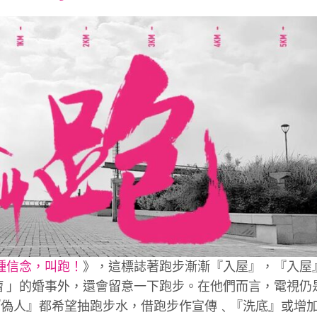
font
font
font
size.
size.
size.
種信念，叫跑！
》，這標誌著跑步漸漸『入屋』，『入屋
 」的婚事外，還會留意一下跑步。在他們而言，電視仍是
『偽人』都希望抽跑步水，借跑步作宣傳﹑『洗底』或增