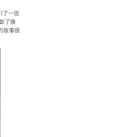
引了一班
，斷了幾
n的故事很