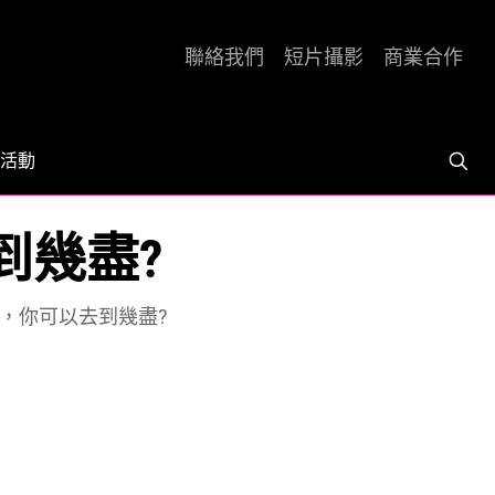
聯絡我們
短片攝影
商業合作
活動
到幾盡?
，你可以去到幾盡?