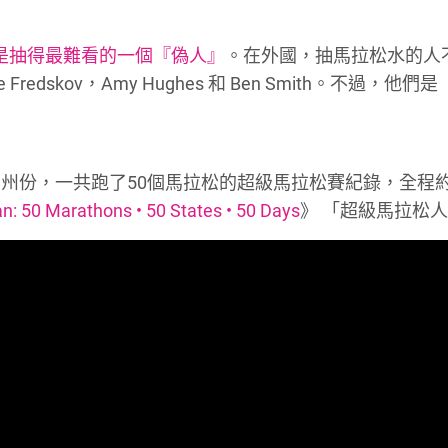
算是抽得最難看的一個『偽人』
。在外國，抽馬拉松水的人
 Fredskov，Amy Hughes 和 Ben Smith。不過，他
50個州份，一共跑了50個馬拉松的超級馬拉松賽紀錄，全程約
: 50 Marathons • 50 States • 50 Days
》 「超級馬拉松