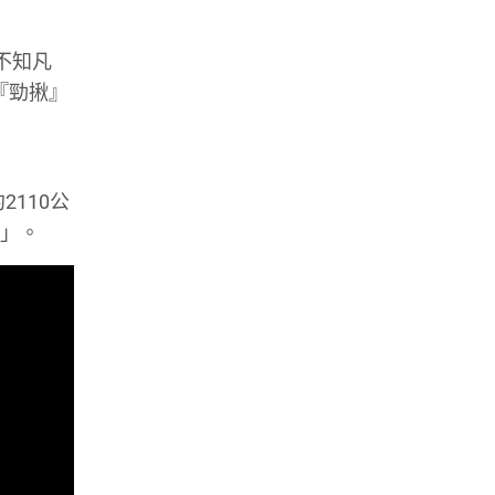
不知凡
們是『勁揪』
2110公
人」。