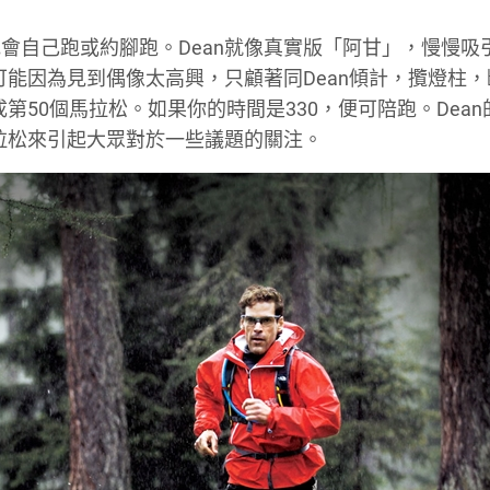
會自己跑或約腳跑。Dean就像真實版「阿甘」，慢慢吸
可能因為見到偶像太高興，只顧著同Dean傾計，攬燈柱
第50個馬拉松。如果你的時間是330，便可陪跑。Dea
馬拉松來引起大眾對於一些議題的關注。