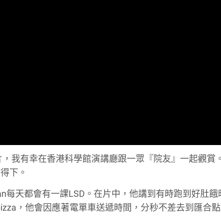
該片，我有幸在香港科學館演講廳跟一眾『院友』一起觀賞
容得下。
ean每天都會有一課LSD。在片中，他講到有時跑到好肚
pizza，他會因應著電單車送遞時間，分秒不差去到匯合