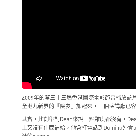
2009年的第三十三屆香港國際電影節曾播放
全港九新界的『院友』加起來，一個演講廳已
其實，此創舉對Dean來說一點難度都沒有，D
上又沒有什麼補給，他會打電話到Domino外賣