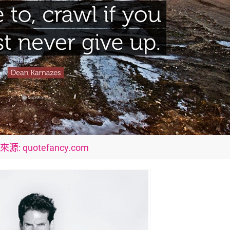
源: quotefancy.com