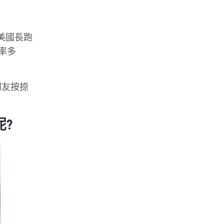
在美國長跑
心率多
朋友按捺
呢?