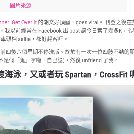
圖片來源
er. Get Over It
的潮文好頂癮，goes viral。 刊登之後
我以前經常在 Facebook 出 post 講今日索了幾多K，
臉車頭相 selfie，都好趕客吓。
的前四後六個星期不停洗版。終於有一次一位四肢不勤的
個「鬼」字啦，自己諗)，然後 unfriend 了我。
或者玩 Spartan，CrossFit 