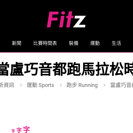
新聞
比賽時間表
裝備
運動
生活
當盧巧音都跑馬拉松
新資訊
運動 Sports
跑步 Running
當盧巧音
Increase
字
Reset
Decrease
字
字