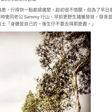
腳有傷患，行得快一點都感痛楚，起初很不情願，但為了早日
不時會同老公 Sammy 行山，早前更野生捕獲發哥，發哥
步的貼士「身體是自己的，後生仔不要去得那麼盡。」