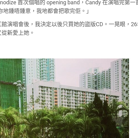
樂隊 Anodize 首次個唱的 opening band，Candy 在演唱完
「唔理你地鍾唔鍾意，我地都會把歌完佢。」
紅館演唱會後，我決定以後只買她的盜版CD。一晃眼，26
又從新愛上她。