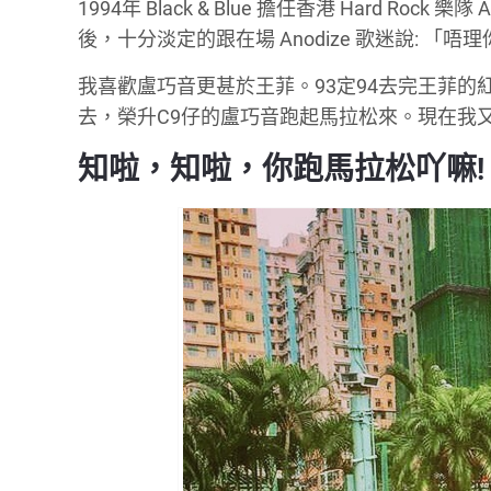
1994年 Black & Blue 擔任香港 Hard Rock 
後，十分淡定的跟在場 Anodize 歌迷說: 
我喜歡盧巧音更甚於王菲。93定94去完王菲的
去，榮升C9仔的盧巧音跑起馬拉松來。現在我
知啦，知啦，你跑馬拉松吖嘛!