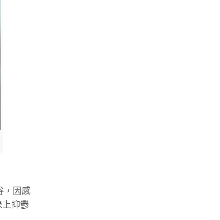
谷，因感
患上抑鬱