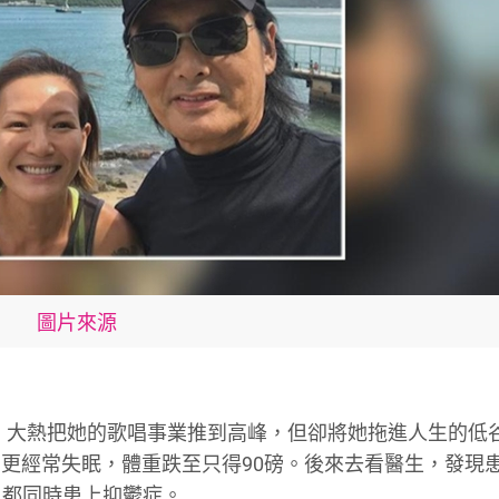
圖片來源
心分手》大熱把她的歌唱事業推到高峰，但卻將她拖進人生的低
更經常失眠，體重跌至只得90磅。後來去看醫生，發現
音) 都同時患上抑鬱症。