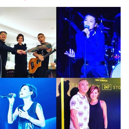
font
font
font
size.
size.
size.