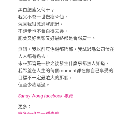
黑白肥瘦又何干﹖
我又不會一世做瘦骨仙，
況且我很感恩我肥過。
不跑步也不會白得去邊，
肥美又好黑柴又好最終都是會歸塵土。
無錯，我以前真係踢都唔郁，我試過喺公司伏
人人都有過去，
未來那管是一秒之後發生什麼事都無人知道，
我希望在人生的每個moment都在做自己享受
目標不一定最遠大的那個，
但至少我活過。
Sandy Wong facebook 專頁
更多：
安多酚也是一種毒癮