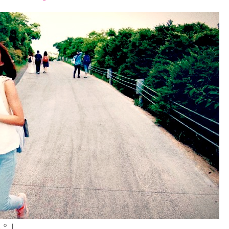
font
font
font
size.
size.
size.
人。」