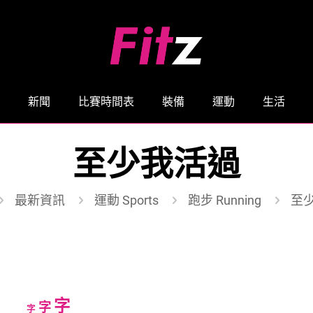
新聞
比賽時間表
裝備
運動
生活
至少我活過
最新資訊
運動 Sports
跑步 Running
至
Increase
字
Reset
Decrease
字
字