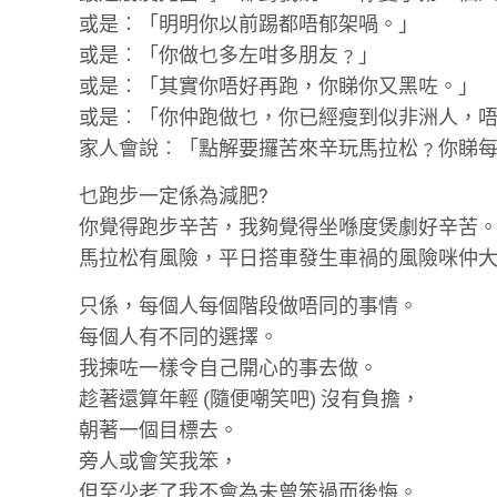
或是︰「明明你以前踢都唔郁架喎。」
或是︰「你做乜多左咁多朋友﹖」
或是︰「其實你唔好再跑，你睇你又黑咗。」
或是︰「你仲跑做乜，你已經瘦到似非洲人，
家人會說︰「點解要攞苦來辛玩馬拉松﹖你睇每
乜跑步一定係為減肥?
你覺得跑步辛苦，我夠覺得坐喺度煲劇好辛苦
馬拉松有風險，平日搭車發生車禍的風險咪仲大…
只係，每個人每個階段做唔同的事情。
每個人有不同的選擇。
我揀咗一樣令自己開心的事去做。
趁著還算年輕 (隨便嘲笑吧) 沒有負擔，
朝著一個目標去。
旁人或會笑我笨，
但至少老了我不會為未曾笨過而後悔。