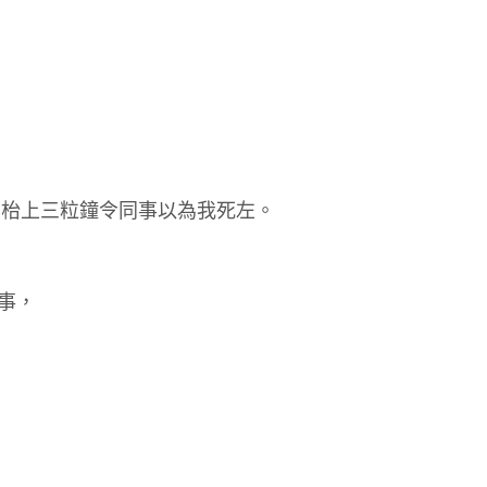
在枱上三粒鐘令同事以為我死左。
的事，