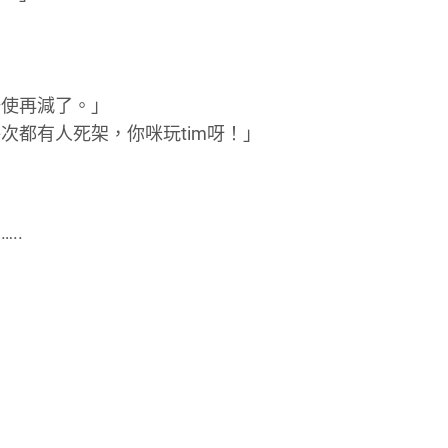
唔使再減了。」
次都有人死架，你咪玩tim呀！」
。
..