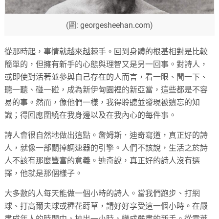
(圖: georgesheehan.com)
從那時起，事情就越來越棘手。回到身體的根基相對是比較
簡單的，但擁有新手的心態與理智又是另一回事。對詩人，
或即使對活著並參與自己存在的人而言，看一眼、聞一下、
聽一聽、碰一碰，成為新伊甸園裡的新亞當，這些都是不容
易的事。然而，像他們一樣，我得聆聽並發現被遺忘的知
識；得回應圍繞在我身邊以及在我內心的每件事。
詩人會很自然地做出這點。詹姆斯．迪奇寫道，真正好的詩
人，就像一部關掉調速器的引擎。人們不該說，生活之於詩
人不該有那麼豐富的意義。迪奇說，真正好的詩人沒有選
擇，他就是那個樣子。
大多數的人每天能做一個小時的詩人。當我們跑步、打網
球、打高爾夫球或種花蒔草，請好好享受這一個小時。在嚴
肅成年人的時間中，抽出一小時，變成嚴肅的新手。從雪萊