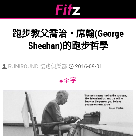
跑步教父喬治‧席翰(George
Sheehan)的跑步哲學
RUNiROUND 慢跑俱樂部
2016-09-01
Increase
字
Reset
Decrease
字
字
font
font
font
size.
size.
size.