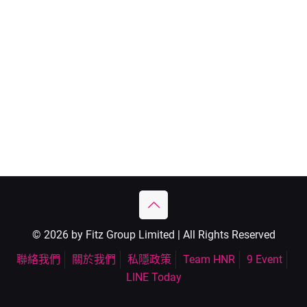
© 2026 by Fitz Group Limited | All Rights Reserved
聯絡我們
關於我們
私隱政策
Team HNR
9 Event
LINE Today