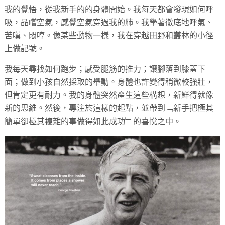
我的覺悟，從我新手的的身體開始。我每天都會發現如何呼
吸，品嚐空氣，感覺空氣穿過我的肺。我學著徹底地呼氣、
苦嘆、悶哼。像某些動物一樣，我在穿越田野和叢林的小徑
上做記號。
我每天尋找如何跑步；感受腿筋的推力；讓腳落到膝蓋下
面；做到小孩自然採取的舉動。身體也許變得稍微較強壯，
但肯定更有耐力。我的身體突然產生這些構想，新鮮得就像
新的思維。然後，專注於這樣的起點，並帶到﹁新手把極其
簡單卻極其複雜的事做得如此成功﹂的喜悅之中。