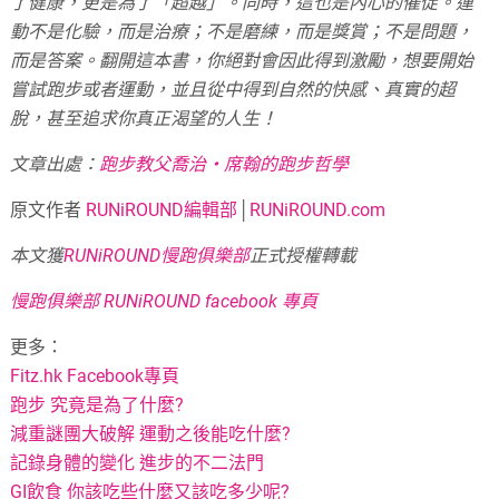
了健康，更是為了「超越」。同時，這也是內心的催促。運
動不是化驗，而是治療；不是磨練，而是獎賞；不是問題，
而是答案。翻開這本書，你絕對會因此得到激勵，想要開始
嘗試跑步或者運動，並且從中得到自然的快感、真實的超
脫，甚至追求你真正渴望的人生！
文章出處：
跑步教父喬治‧席翰的跑步哲學
原文作者
RUNiROUND編輯部
│
RUNiROUND.com
本文獲
RUNiROUND慢跑俱樂部
正式授權轉載
慢跑俱樂部 RUNiROUND facebook 專頁
更多：
Fitz.hk Facebook專頁
跑步 究竟是為了什麼?
減重謎團大破解 運動之後能吃什麼?
記錄身體的變化 進步的不二法門
GI飲食 你該吃些什麼又該吃多少呢?