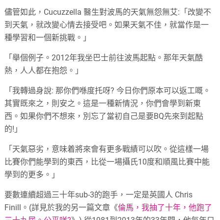
儘管如此，Cucuzzella 醫生對波馬的天氣無怨無艾:「改變不
到天氣，就改變心情去接受吧。如果天氣不佳，就當作是一
種學習和一個新挑戰。」
「舉個例子。2012年我坐巴士前往波馬起點。那年天氣酷
熱，人人都在抱怨。」
「我轉過身說: 那你們喺度托呀? 今日你們原本可以返工嘅。
其實既來之，則安之。這是一種新情況，你們會學到新東
西。如果你們不想來，別忘了當初自己是要BQ先來到起點
的!」
「天氣惡劣，意味着將來會有更多戰績可以吹。從這樣一場
比賽你們能學到的東西，比從一場攝氏10度和順風比賽中能
學到的更多。」
要數連續超過三十年sub-3的跑手，一定是英國人 Chris
Finill。(詳見於我的另一篇文章《
倫馬，我抽了十年，他跑了