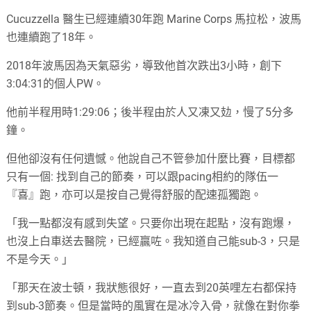
Cucuzzella 醫生已經連續30年跑 Marine Corps 馬拉松，波馬
也連續跑了18年。
2018年波馬因為天氣惡劣，導致他首次跌出3小時，創下
3:04:31的個人PW。
他前半程用時1:29:06；後半程由於人又凍又攰，慢了5分多
鐘。
但他卻沒有任何遺憾。他說自己不管參加什麼比賽，目標都
只有一個: 找到自己的節奏，可以跟pacing相約的隊伍一
『喜』跑，亦可以是按自己覺得舒服的配速孤獨跑。
「我一點都沒有感到失望。只要你出現在起點，沒有跑爆，
也沒上白車送去醫院，已經贏咗。我知道自己能sub-3，只是
不是今天。」
「那天在波士頓，我狀態很好，一直去到20英哩左右都保持
到sub-3節奏。但是當時的風實在是冰冷入骨，就像在對你拳