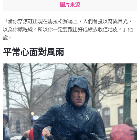
圖片來源
「當你穿涼鞋出現在馬拉松賽場上，人們會投以奇異目光，
以為你黐咗線。所以你一定要跑出好成績去收佢地皮。」他
說。
平常心面對風雨