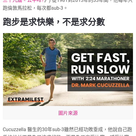
三十九屆。公平咩?
》) 從1981到2013年的33年間，他每年只
跑倫敦馬拉松，每次都sub-3。
跑步是求快樂，不是求分數
圖片來源
Cucuzzella 醫生的30年sub-3雖然已經功敗垂成，他說自己跑