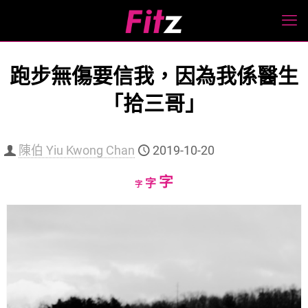
跑步無傷要信我，因為我係醫生
「拾三哥」
陳伯 Yiu Kwong Chan
2019-10-20
Increase
字
Reset
Decrease
字
字
font
font
font
size.
size.
size.