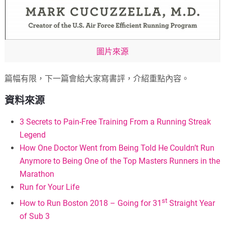
圖片來源
篇幅有限，下一篇會給大家寫書評，介紹重點內容。
資料來源
3 Secrets to Pain-Free Training From a Running Streak
Legend
How One Doctor Went from Being Told He Couldn’t Run
Anymore to Being One of the Top Masters Runners in the
Marathon
Run for Your Life
st
How to Run Boston 2018 – Going for 31
Straight Year
of Sub 3