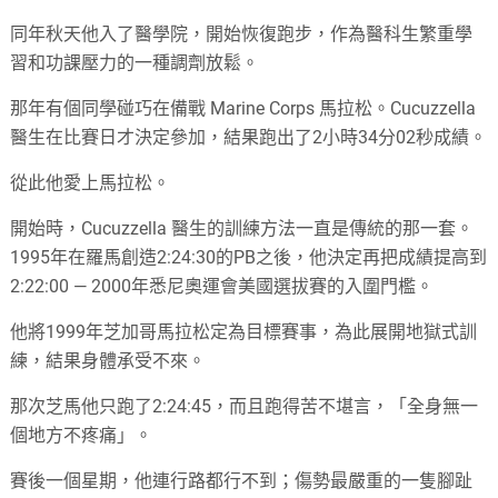
同年秋天他入了醫學院，開始恢復跑步，作為醫科生繁重學
習和功課壓力的一種調劑放鬆。
那年有個同學碰巧在備戰 Marine Corps 馬拉松。Cucuzzella
醫生在比賽日才決定參加，結果跑出了2小時34分02秒成績。
從此他愛上馬拉松。
開始時，Cucuzzella 醫生的訓練方法一直是傳統的那一套。
1995年在羅馬創造2:24:30的PB之後，他決定再把成績提高到
2:22:00 — 2000年悉尼奧運會美國選拔賽的入圍門檻。
他將1999年芝加哥馬拉松定為目標賽事，為此展開地獄式訓
練，結果身體承受不來。
那次芝馬他只跑了2:24:45，而且跑得苦不堪言，「全身無一
個地方不疼痛」。
賽後一個星期，他連行路都行不到；傷勢最嚴重的一隻腳趾