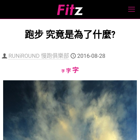
跑步 究竟是為了什麼?
RUNiROUND 慢跑俱樂部
2016-08-28
Increase
字
Reset
Decrease
字
字
font
font
font
size.
size.
size.