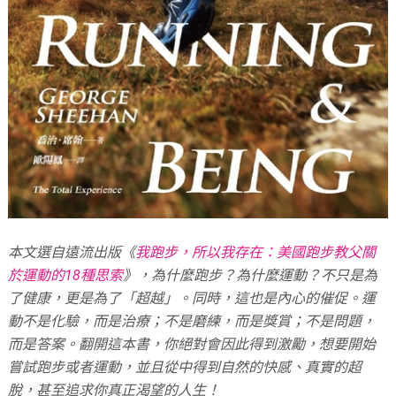
本文選自遠流出版《
我跑步，所以我存在：美國跑步教父關
於運動的18種思索
》，為什麼跑步？為什麼運動？不只是為
了健康，更是為了「超越」。同時，這也是內心的催促。運
動不是化驗，而是治療；不是磨練，而是獎賞；不是問題，
而是答案。翻開這本書，你絕對會因此得到激勵，想要開始
嘗試跑步或者運動，並且從中得到自然的快感、真實的超
脫，甚至追求你真正渴望的人生！