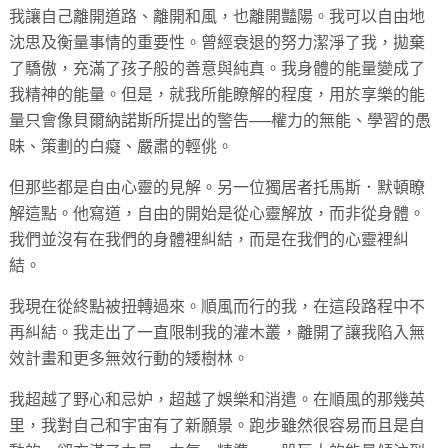
我讓自己離開道路、離開和風，也離開豔陽。我可以自由地
沈思及衡量事情的重要性。曾經衰退的努力潔淨了我，拋棄
了驕傲，充滿了孩子般的善意與純真。我身體的能量變成了
我精神的能量。但是，就我所能瞭解的程度，用於享樂的能
量只會像貝爾納諾斯所提出的警告──權力的無能、學習的愚
昧、策劃的白癡、嚴肅的輕佻。
但那些都是自由心靈的見解。另一位獨居者托馬斯．默頓瞭
解這點。他寫道，自由的開始是從心靈解放，而非從身體。
我們並沒有在我們的身體裡糾結，而是在我們的心靈裡糾
結。
我現在從終點被扭轉過來。順風而行的我，在這段路程中不
再糾結。我走出了一直限制我的灌木叢，離開了讓我陷入無
效計畫和更多無效行動的矮樹林。
我超越了野心和忌妒，超越了娛樂和消遣。在順風的那幾英
里，我對自己和宇宙有了新願景。跑步雖然很容易而且是自