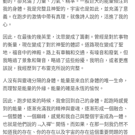
動的，卻充滿了力量、力氣、精準。一股巨大的能量傾注到
我的身體。我是完整且神聖的，宇宙也是如此，並充滿了意
義。在跑步的激情中帶有真理，就像詩人說的，活進了我的
心。
因此，在最後的幾英里，沈思變成了籌劃。曾經是對於事物
的衡量，現在變成了對於神聖的體認。道路現在變成了聖
地，福音中的神殿。路上有車輛和交通，有噪音和廢氣，但
我略過了景象和聲音，略過了這些紛擾。我明白，或者更應
該說，我經歷到了布雷克所說的完整。
人沒有與靈魂分隔的身體。能量是來自於身體的唯一生命，
而理智是能量的外緣。能量的確是永恆的愉悅。
因此，跑步結束的時候，我會回到自己的身體。起跑時感覺
到的能量，逐漸充滿我的精神與靈魂，逐漸形成一個融合、
一個整體、一個巔峰，感覺和我自己與整個宇宙成為一體。
也就是他們說的﹁入禪﹂開悟。而如果，在那一刻我仍然不
知道我的存在、你的存在以及宇宙的存在這個重要問題的答