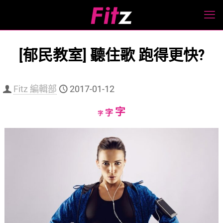
[郁民教室] 聽住歌 跑得更快?
Fitz 編輯部
2017-01-12
Increase
字
Reset
Decrease
字
字
font
font
font
size.
size.
size.