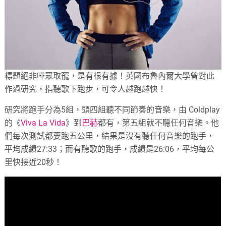
標題絕非嘩眾取寵，是有根有據！英國布魯內爾大學曾對此
作過研究，指聽歌下跑步，可令人越跑越快！
研究將跑手分為5組，頭四組聽不同節奏的音樂，由 Coldplay
的《
Viva La Vida
》到
巴赫
都有，第五組就不聽任何音樂。他
們每次測試都要跑五公里，結果是沒有聽任何音樂的跑手，
平均成績27:33；而有聽歌的跑手，成績是26:06，平均每公
里快接近20秒！