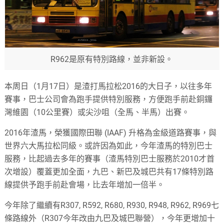
R962是原有特別路線，並非新設。
本周日（1月17日）是渣打馬拉松2016的大日子，以往多年
賽事，巴士公司會為跑手提供特別服務，方便跑手前赴銅鑼
灣維園（10公里賽）或尖沙咀（全馬、半馬）出賽。
2016年渣馬，榮獲國際田聯 (IAAF) 升格為金級道路賽事，與
世界六大馬拉松同級。或許因為如此，今年渣馬的特別巴士
服務，比起過去多年的賽事（渣馬特別巴士服務於2010才首
次增設）覆蓋更加全面，九巴、新巴及城巴共有17條特別路
線提供予跑手前赴會場，比去年增加一倍半。
今年除了繼續有R307, R592, R680, R930, R948, R962, R969七
條路線外（R307今年改由九巴及城巴聯營），今年更增加十