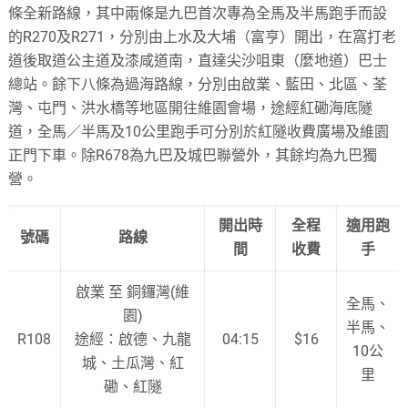
條全新路線，其中兩條是九巴首次專為全馬及半馬跑手而設
的R270及R271，分別由上水及大埔（富亨）開出，在窩打老
道後取道公主道及漆咸道南，直達尖沙咀東（麼地道）巴士
總站。餘下八條為過海路線，分別由啟業、藍田、北區、荃
灣、屯門、洪水橋等地區開往維園會場，途經紅磡海底隧
道，全馬／半馬及10公里跑手可分別於紅隧收費廣場及維園
正門下車。除R678為九巴及城巴聯營外，其餘均為九巴獨
營。
開出時
全程
適用跑
號碼
路線
間
收費
手
啟業 至 銅鑼灣(維
全馬、
園)
半馬、
R108
途經：啟德、九龍
04:15
$16
10公
城、土瓜灣、紅
里
磡、紅隧