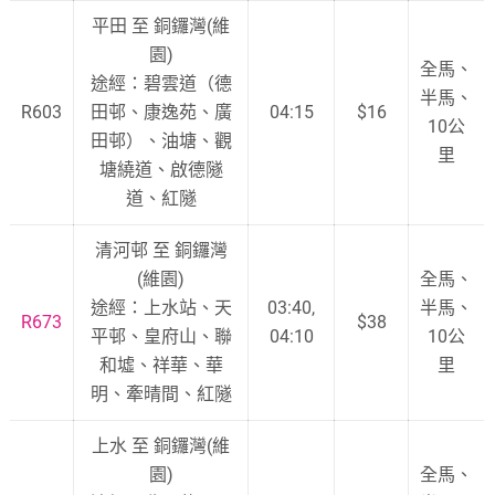
平田 至 銅鑼灣(維
園)
全馬、
途經：碧雲道（德
半馬、
R603
田邨、康逸苑、廣
04:15
$16
10公
田邨）、油塘、觀
里
塘繞道、啟德隧
道、紅隧
清河邨 至 銅鑼灣
(維園)
全馬、
途經：上水站、天
03:40,
半馬、
R673
$38
平邨、皇府山、聯
04:10
10公
和墟、祥華、華
里
明、牽晴間、紅隧
上水 至 銅鑼灣(維
園)
全馬、