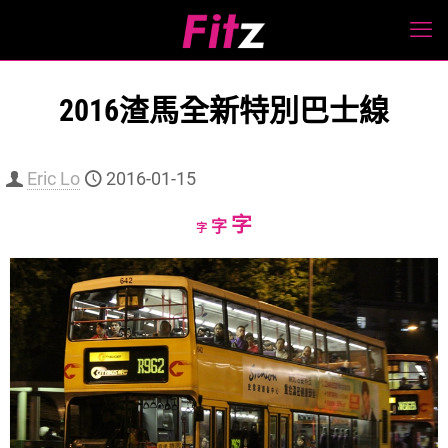
2016渣馬全新特別巴士線
Eric Lo
2016-01-15
Increase
字
Reset
Decrease
字
字
font
font
font
size.
size.
size.