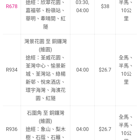
途經：欣翠花園、
03:30,
半馬、
R678
$38
嘉福邨、粉嶺站、
04:00
10公
華明、牽晴間、紅
里
隧
灣景花園 至 銅鑼灣
(維園)
途經：荃威花園、
全馬、
荃灣中心、愉景新
半馬、
R934
04:00
$26.7
城、荃灣站、綠楊
10公
新邨、悅來酒店、
里
環宇海灣、海濱花
園、紅隧
石圍角 至 銅鑼灣
全馬、
(維園)
半馬、
R936
途經：象山、梨木
04:00
$26.7
10公
樹、石蔭、石籬、