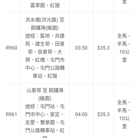
里
嘉翠園、紅隧
洪水橋(洪元路) 至
銅鑼灣(維園)
途經：藍地、兆康
全馬、
苑、建生邨、田景
半馬、
R960
03:50
$35.3
邨、良景邨、大
10公
興、紅橋、屯門市
里
中心、屯門公路轉
車站、紅隧
山景邨 至 銅鑼灣
(維園)
全馬、
途經：屯門站、屯
半馬、
R961
門市中心、安定、
04:00
$35.3
10公
友愛、豐景園、屯
里
門公路轉車站、紅