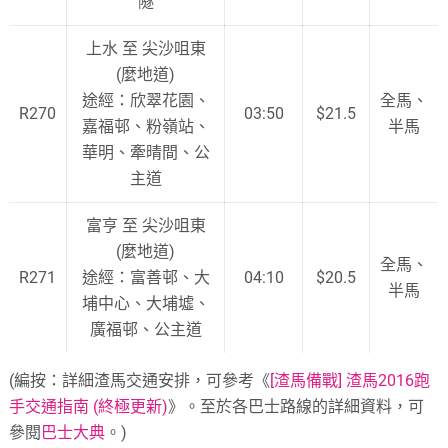
隧
上水 至 尖沙咀東
(麼地道)
途經：欣翠花園、
全馬、
R270
03:50
$21.5
嘉福邨、粉嶺站、
半馬
華明、牽晴間、公
主道
富亨 至 尖沙咀東
(麼地道)
全馬、
R271
途經：富善邨、大
04:10
$20.5
半馬
埔中心、大埔墟、
廣福邨、公主道
(編按：詳細渣馬交通安排，可參考《
[渣馬備戰] 渣馬2016跑
手交通指南 (終極更新)
》。至於各巴士路線的詳細資料，可
參閱
巴士大典
。)