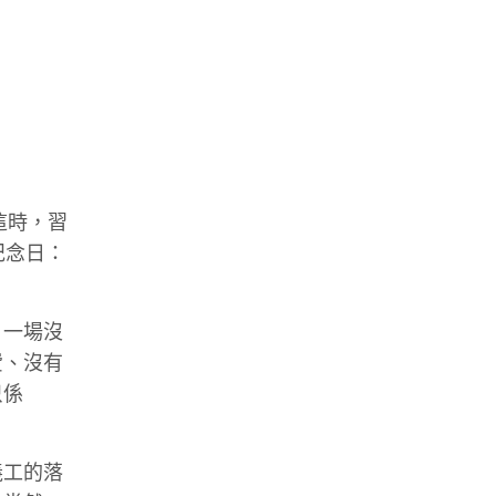
這時，習
紀念日：
，一場沒
費、沒有
只係
義工的落