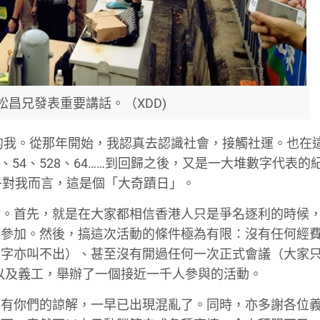
松昌兄發表重要講話。（XDD)
剛的我。從那年開始，我認真去認識社會，接觸社運。也在
1、54、528、64……到回歸之後，又是一大堆數字代表的
19——對我而言，這是個「大奇蹟日」。
蹟。首先，就是在大家都相信香港人只是爭名逐利的時候
人參加。然後，搞這次活動的條件極為有限：沒有任何經
名字亦叫不出）、甚至沒有開過任何一次正式會議（大家
加者以及義工，舉辦了一個接近一千人參與的活動。
沒有你們的諒解，一早已出現混亂了。同時，亦多謝各位