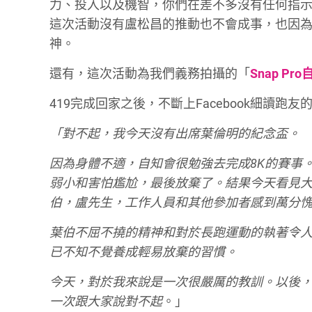
力、投入以及機智，你們在差不多沒有任何指
這次活動沒有盧松昌的推動也不會成事，也因
神。
還有，這次活動為我們義務拍攝的「
Snap Pro
419完成回家之後，不斷上Facebook細讀
「對不起，我今天沒有出席葉倫明的紀念盃。
因為身體不適，自知會很勉強去完成8K的賽事
弱小和害怕尷尬，最後放棄了。結果今天看見
伯，盧先生，工作人員和其他參加者感到萬分
葉伯不屈不撓的精神和對於長跑運動的執著令
已不知不覺養成輕易放棄的習慣。
今天，對於我來說是一次很嚴厲的教訓。以後
一次跟大家說對不起
。」