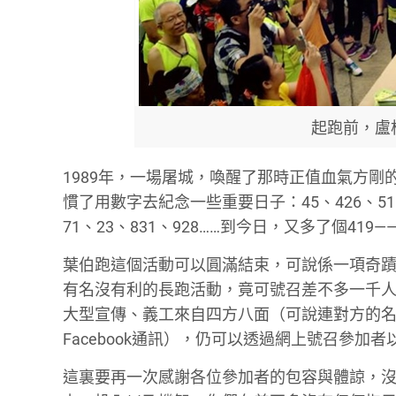
起跑前，盧
1989年，一場屠城，喚醒了那時正值血氣方
慣了用數字去紀念一些重要日子：45、426、5
71、23、831、928……到今日，又多了個4
葉伯跑這個活動可以圓滿結束，可說係一項奇
有名沒有利的長跑活動，竟可號召差不多一千
大型宣傳、義工來自四方八面（可說連對方的
Facebook通訊），仍可以透過網上號召參
這裏要再一次感謝各位參加者的包容與體諒，