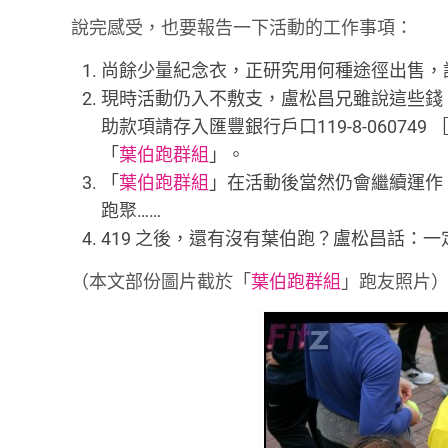
說完感受，也要報告一下活動的工作事項：
尚餘少量紀念衣，正研究用何種途徑出售，
現時活動仍入不敷支，盧松昌兄雖說這些錢
助款項請存入匯豐銀行戶口119-8-060749 
「
葉伯跑群組
」。
「
葉伯跑群組
」在活動後當然仍會繼續運作
跑聚……
419 之後，還有沒有葉伯跑？盧松昌話：
（本文部份圖片截於「
葉伯跑群組
」跑友照片