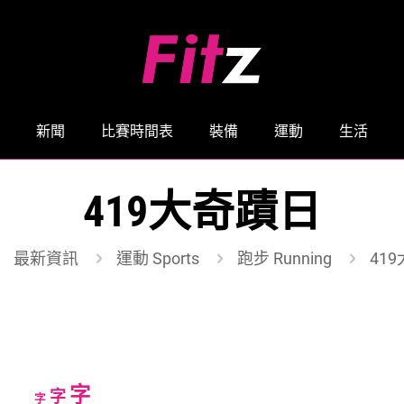
新聞
比賽時間表
裝備
運動
生活
419大奇蹟日
最新資訊
運動 Sports
跑步 Running
41
Increase
字
Reset
Decrease
字
字