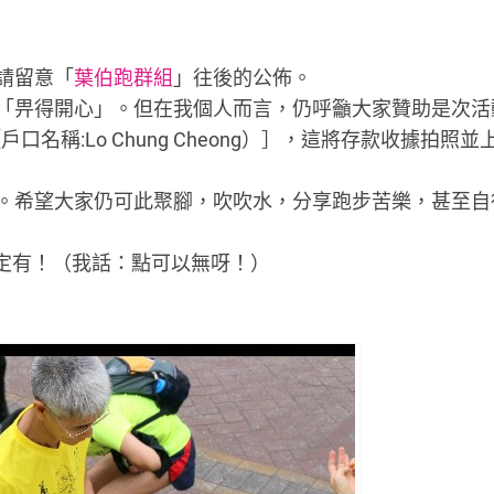
請留意「
葉伯跑群組
」往後的公佈。
「畀得開心」。但在我個人而言，仍呼籲大家贊助是次活
［戶口名稱:Lo Chung Cheong）］，這將存款收據拍照並
。希望大家仍可此聚腳，吹吹水，分享跑步苦樂，甚至自
一定有！（我話：點可以無呀！）
）