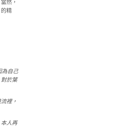
。當然，
」的精
因為自己
，對於葉
洪流裡，
，本人再