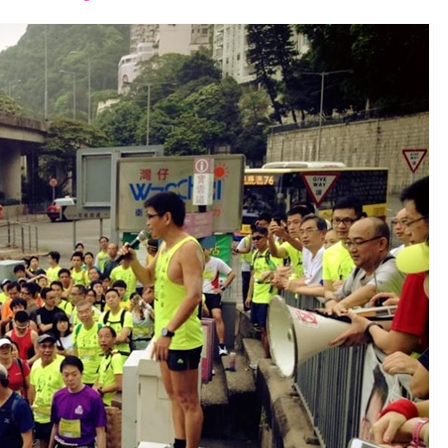
font
font
font
size.
size.
size.