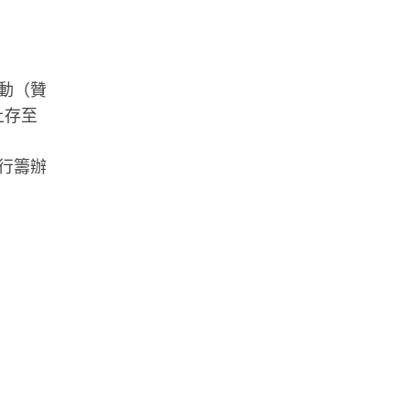
動（贊
上存至
行籌辦