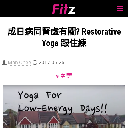
成日病同腎虛有關? Restorative
Yoga 跟住練
Man Chee
2017-05-26
Increase
字
Reset
Decrease
字
字
font
font
font
size.
size.
size.