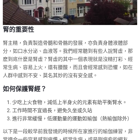
腎的重要性
腎主精，負責製造骨髓和骨骼的發展，亦負責身體液體部
分，如口水分泌、血液等。我們經常聽到有些人說腎虛，那
麽到底什麼是腎虛？腎虛的其中一個表現就是沒精打彩、經
常生病、容易上火，還有腰酸，而且會經常感到恐懼，如在
人群中感到不安、莫名其妙的沒有安全感。
如何保護腎經？
少吃上火食物，減低上半身火的元素有助平衡腎水。
工作時間不宜過長，避免久坐或久站
進行非常緩慢，低運動量的運動如瑜伽（熱瑜伽除外）
以下是一段較早前我發燒的時候所在家進行的瑜伽練習，非
常適合一些容易感到疲憊、經常生病，或是剛病愈的網友