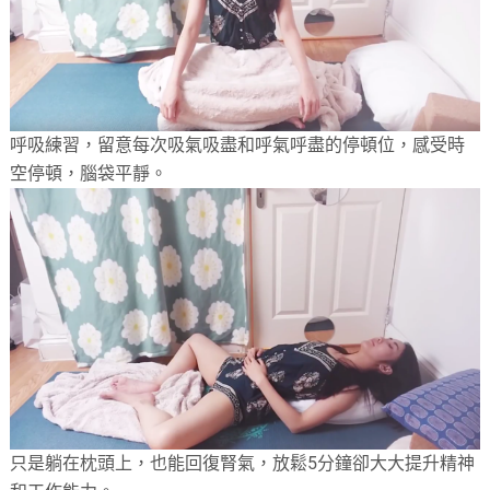
呼吸練習，留意每次吸氣吸盡和呼氣呼盡的停頓位，感受時
空停頓，腦袋平靜。
只是躺在枕頭上，也能回復腎氣，放鬆5分鐘卻大大提升精神