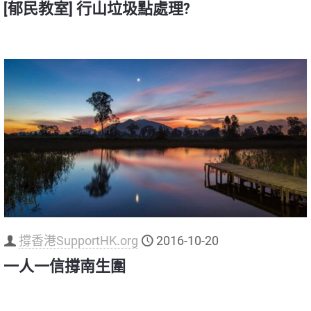
[郁民教室] 行山垃圾點處理?
撐香港​SupportHK.org
2016-10-20
一人一信撐南生圍