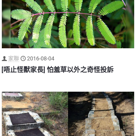
家聯
2016-08-04
[唔止怪獸家長] 怕羞草以外之奇怪投訴