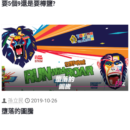
要5個9還是要樽鹽?
孫立民
2019-10-26
墮落的圖騰