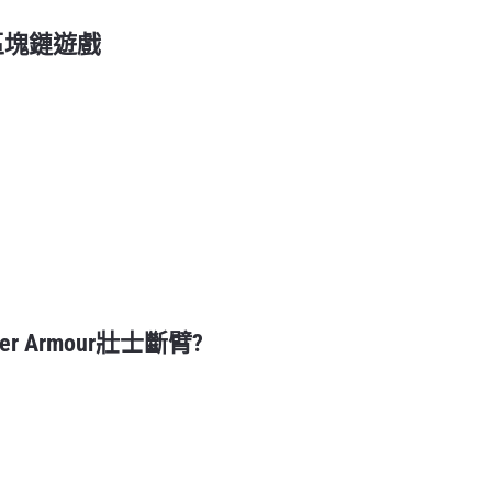
 區塊鏈遊戲
der Armour壯士斷臂?