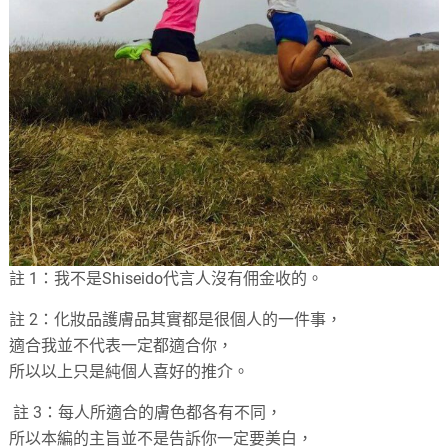
註
1
：我不是Shiseido
代言人沒有佣金收的。
註
2
：化妝品護膚品其實都是很個人的一件事，
適合我並不代表一定都適合你，
所以以上只是純個人喜好的推介。
註
3
：每人所適合的膚色都各有不同，
所以本編的主旨並不是告訴你一定要美白，