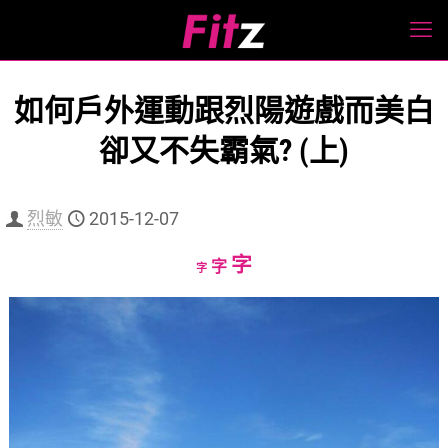
如何戶外運動跟烈陽遊戲而美白
卻又不失霸氣? (上)
烈敏
2015-12-07
Increase
字
Reset
Decrease
字
字
font
font
font
size.
size.
size.