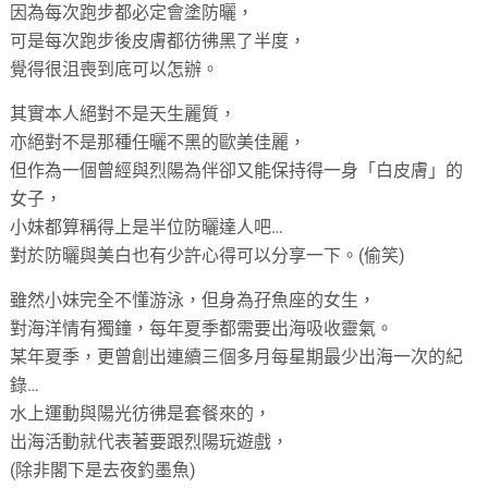
因為每次跑步都必定會塗防曬，
可是每次跑步後皮膚都彷彿黑了半度，
覺得很沮喪到底可以怎辦。
其實本人絕對不是天生麗質，
亦絕對不是那種任曬不黑的歐美佳麗，
但作為一個曾經與烈陽為伴卻又能保持得一身「白皮膚」的
女子，
小妹都算稱得上是半位防曬達人吧…
對於防曬與美白也有少許心得可以分享一下。(偷笑)
雖然小妹完全不懂游泳，但身為孖魚座的女生，
對海洋情有獨鐘，每年夏季都需要出海吸收靈氣。
某年夏季，更曾創出連續三個多月每星期最少出海一次的紀
錄…
水上運動與陽光彷彿是套餐來的，
出海活動就代表著要跟烈陽玩遊戲，
(除非閣下是去夜釣墨魚)