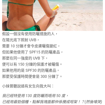
假設一個沒有使用防曬措施的人，
在陽光底下照射 UVB，
需要 10 分鐘才會令皮膚曬傷變紅，
但如果他使用了 SPF15 的防曬產品，
那麼在同一強度的 UVB 下，
便可以有 150 分鐘的保護才被曬傷。
如果他用的是 SPF30 的防曬產品，
那麼受保護時間便會是 300 分鐘了。
小妹曾聽說過有女生向我大叫：
我已經特登用 130 度防曬而唔用 50 度，
已經用最勁個種，點解我塊面都仲係攪成咁架！？(然後嚎哭)