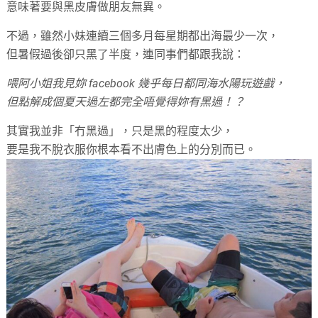
意味著要與黑皮膚做朋友無異。
不過，雖然小妹連續三個多月每星期都出海最少一次，
但暑假過後卻只黑了半度，連同事們都跟我說：
喂阿小姐我見妳 facebook 幾乎每日都同海水陽玩遊戲，
但點解成個夏天過左都完全唔覺得妳有黑過！？
其實我並非「冇黑過」，只是黑的程度太少，
要是我不脫衣服你根本看不出膚色上的分別而已。