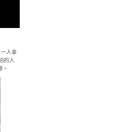
，一人拿
拍的人
源。