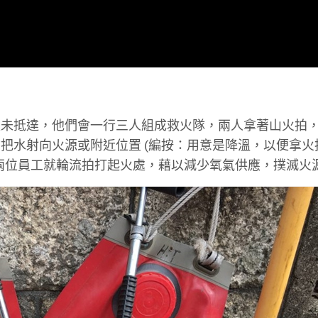
又未抵達，他們會一行三人組成救火隊，兩人拿著山火拍
把水射向火源或附近位置 (編按：用意是降溫，以便拿火
兩位員工就輪流拍打起火處，藉以減少氧氣供應，撲滅火