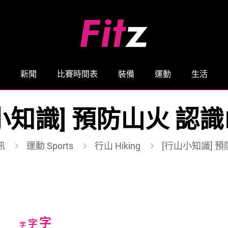
新聞
比賽時間表
裝備
運動
生活
小知識] 預防山火 認
訊
運動 Sports
行山 Hiking
[行山小知識] 
Increase
字
Reset
Decrease
字
字