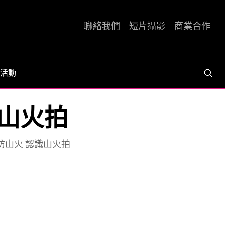
聯絡我們
短片攝影
商業合作
活動
識山火拍
預防山火 認識山火拍