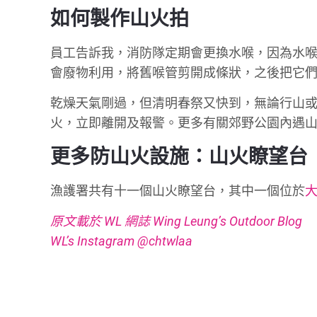
如何製作山火拍
員工告訴我，消防隊定期會更換水喉，因為水
會廢物利用，將舊喉管剪開成條狀，之後把它
乾燥天氣剛過，但清明春祭又快到，無論行山
火，立即離開及報警。更多有關郊野公園內遇
更多防山火設施：山火瞭望台
漁護署共有十一個山火瞭望台，其中一個位於
原文載於 WL 網誌 Wing Leung’s Outdoor Blog
WL’s Instagram @chtwlaa