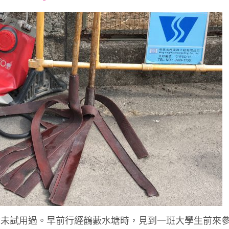
font
font
font
size.
size.
size.
幸未試用過。早前行經鶴藪水塘時，見到一班大學生前來