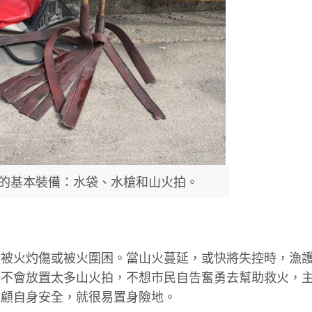
的基本裝備：水袋、水槍和山火拍。
會被火灼傷或被火圍困。當山火蔓延，或快將失控時，漁
區不會放置太多山火拍，不想市民自告奮勇去幫助救火，
環顧自身安全，就很易置身險地。