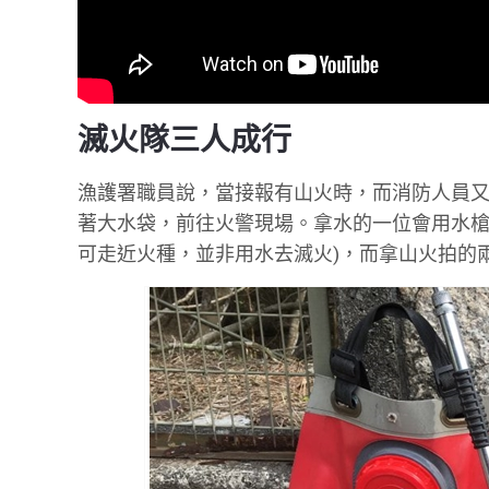
滅火隊三人成行
漁護署職員說，當接報有山火時，而消防人員
著大水袋，前往火警現場。拿水的一位會用水槍
可走近火種，並非用水去滅火)，而拿山火拍的