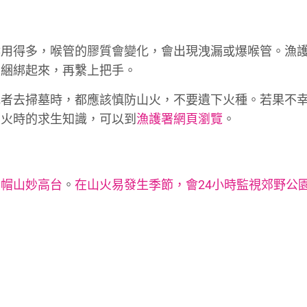
喉用得多，喉管的膠質會變化，會出現洩漏或爆喉管。漁
們綑綁起來，再繫上把手。
或者去掃墓時，都應該慎防山火，不要遺下火種。若果不
山火時的求生知識，可以到
漁護署網頁瀏覽
。
大帽山妙高台
。
在山火易發生季節，會24小時監視郊野公