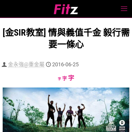
[金SIR教室] 情與義值千金 毅行需
要一條心
金永強@重金屬
2016-06-25
Increase
字
Reset
Decrease
字
字
font
font
font
size.
size.
size.