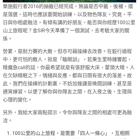
樂施毅行者2016的抽籤已經完成，無論是否中籤、後補，還
是落選，這時也應該要開始訓練，以及物色隊友。究竟，平
日與你相處融洽，有傾有講的好朋友，能否與你經歷100公里
山上旅程呢？金SIR今天準備了一個測試，去考驗大家的關
係。
勞累，是耐力賽的大敵，但亦可藉操練去改善。在毅行過程
中，更可怕的敵人，就是「瞌眼訓」，若果生里時鐘響起，
睡魔急call的話，你最希望就是有張舒服大床，蒙頭大睡。人
在欠缺睡眠之下，情緒與反應，都與日間有很大的落差。故
此，我們在操練的計劃裏，不妨加幾課是晚間訓練，甚至是
通宵練習。以便了解你與你隊友之間，在入夜之後，生理與
心理的變化。
另外，我給大家兩點提示，令你與隊友之間的相處可更為融
洽。
100公里的山上旅程，是需要「四人一條心」，互相照