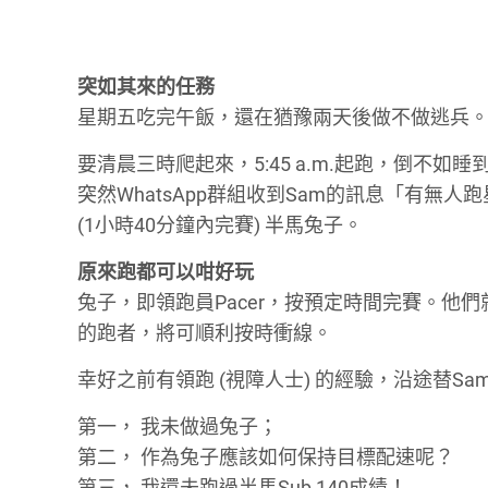
突如其來的任務
星期五吃完午飯，還在猶豫兩天後做不做逃兵
要清晨三時爬起來，5:45 a.m.起跑，倒不如睡到自然
突然WhatsApp群組收到Sam的訊息「有無人
(1小時40分鐘內完賽) 半馬兔子。
原來跑都可以咁好玩
兔子，即領跑員Pacer，按預定時間完賽。
的跑者，將可順利按時衝線。
幸好之前有領跑 (視障人士) 的經驗，沿途替
第一， 我未做過兔子；
第二， 作為兔子應該如何保持目標配速呢？
第三， 我還未跑過半馬Sub 140成績！