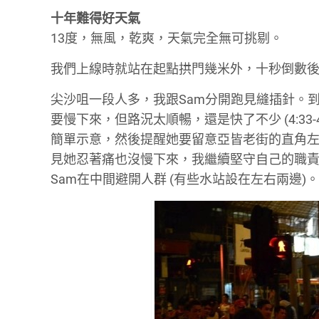
十年難得好天氣
13度，無風，乾爽，天氣完全無可挑剔。
我們上線時就站在起點拱門幾米外，十秒倒數
尖沙咀一段人多，我跟Sam分開跑見縫插針。
要慢下來，但路況太順暢，還是快了不少 (4:33
簡單示意，然後提醒她要留意亞皆老街的直角左
見她忍著痛也沒慢下來，我繼續堅守自己的職
Sam在中間避開人群 (有些水站設在左右兩邊)