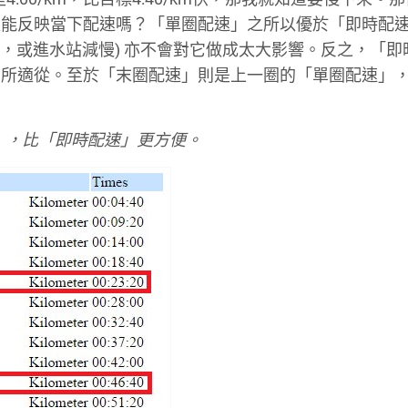
更能反映當下配速嗎？「單圈配速」之所以優於「即時配
快，或進水站減慢) 亦不會對它做成太大影響。反之，「即
無所適從。至於「末圈配速」則是上一圈的「單圈配速」
配速」，比「即時配速」更方便。