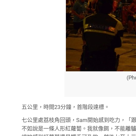
(Ph
五公里，時間23分鐘，首階段達標。
七公里處荔枝角回頭，Sam開始感到吃力，「
不如說是一條人形紅蘿蔔。我就像餌，不能離驢