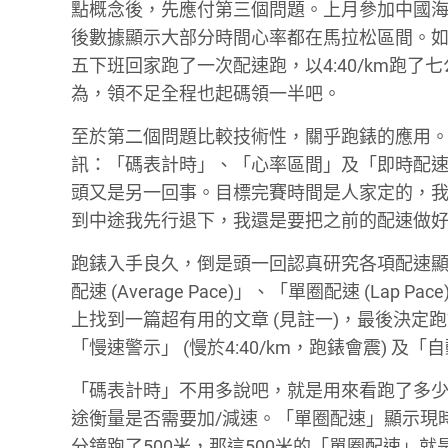
點概念後，先應付第三個問題。上月參加中國海岸馬拉松 (C
後數據顯示大部分時間心率都在馬拉松區間。如此
五下班回家跑了一次配速跑，以4:40/km跑
為，領不足全程也起碼領一半吧。
至於第二個問題比較技術性，關乎跑錶的應用。
訊：「碼表計時」、「心率區間」及「即時配
頭又是另一回事。目標完賽時間是人家定的，
到中途我先行退下，我還是要把之前的配速做
跑錶入手良久，倒是頭一回認真研究各項配速顯示。原來
配速 (Average Pace)」、「單圈配速 (Lap 
上找到一篇超有用的文章 (見註一)，最後決
「慢速警示」 (慢於4:40/km，跑錶會震) 及「
「碼表計時」不用多說吧，就是用來看跑了多少
途衡量是否需要加/減速。「單圈配速」顯示現時
分鐘跑了500米，那這500米的「單圈配速」就是