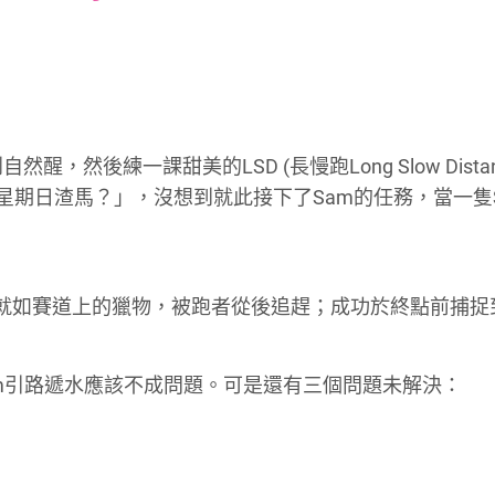
font
font
font
size.
size.
size.
。
醒，然後練一課甜美的LSD (長慢跑Long Slow Distan
跑星期日渣馬？」，沒想到就此接下了Sam的任務，當一隻Su
他們就如賽道上的獵物，被跑者從後追趕；成功於終點前捕捉
Sam引路遞水應該不成問題。可是還有三個問題未解決：