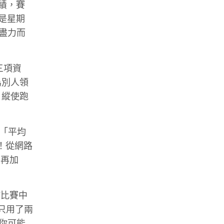
成績，賽
是星期
時盡力而
三項資
為別人領
，縱使跑
、「平均
識了！從網路
，再加
於比賽中
只用了兩
那你可能