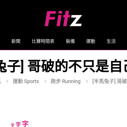
新聞
比賽時間表
裝備
運動
生活
兔子] 哥破的不只是自
訊
運動 Sports
跑步 Running
[半馬兔子] 哥
Increase
字
Reset
Decrease
字
字