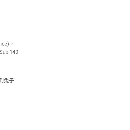
ce)。
b 140
到兔子