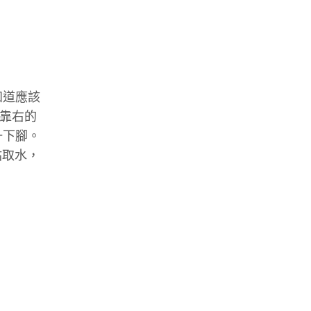
知道應該
左靠右的
一下腳。
站取水，