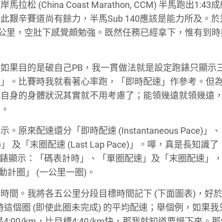
hina Coast Marathon, CCM) 半馬跑出1:43
艱辛賽道尚有餘力，半馬Sub 140應該是能力所及。於
了七公里，空肚下感覺頗勉強。既然任務已經拿下，惟有到
如果目的是破自己PB，我一貫做法就是設定跑錶只顯示
速」。比賽時我就看著心率跑，「即時配速」作參考。但
我自身的身體狀況其實就不用考慮了；能領幾遠就領幾遠
好。
配速還分「即時配速 (Instantaneous Pace)」
Pace)」 及「末圈配速 (Last Lap Pace)」。嘩，真是長知
定跑錶顯示：「碼表計時」、「單圈配速」及「末圈配速」
自動計圈」 (一公里一圈)。
時間。我將各五公里分段目標時間記下 (下面圖表)，好
這個圈 (即使此圈未完成) 的平均配速；舉個例，如果我
4:00/km，比目標4:40/km快，那我就知道要慢下來。