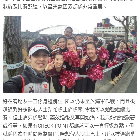
狀態及比賽配速，以至天氣因素都係非常重要。
好在有朋友一直係身邊傍住
,
所以仍未至於獨軍作戰。而且後
嚟遇到好多熱心人士幫忙噴止痛噴霧
,
令我可以勉強繼續比
賽。但止痛只係暫時
,
藥效過後又再開始痛，我只能慢慢跑著
或行著，如果冇
CHECK POINT
都應該可以一直行返終點，但
就係因為有時間限制關門
,
唔想俾人捉上巴士，所以被逼跑番