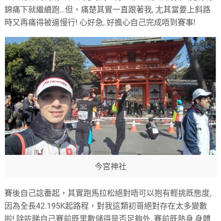
錦痛下就繼續跑
…
但，痛楚其實一直跟著我
,
尢其當要上斜路
時又再痛得被逼慢行
!
心好急
,
好擔心自己完成唔到賽事
!
今宮神社
賽後自己諗番起，其實跑馬拉松絕對唔可以抱有輕挑既態度
,
因為全長
42.195K
起路程，對我這類初哥絕對存在太多變數
啦
!
除咗睇自己賽前既里數儲得是否足夠外
,
賽前既熱身
,
身體