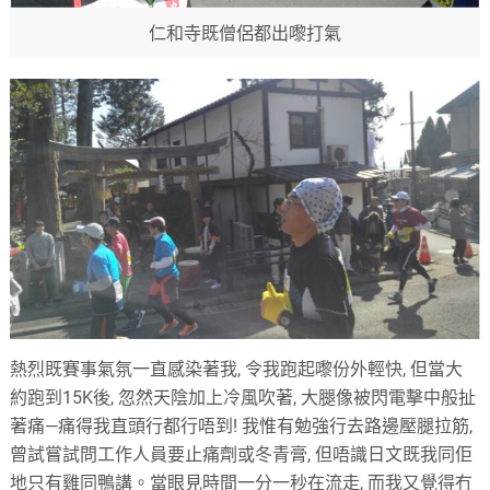
仁和寺既僧侶都出嚟打氣
熱烈既賽事氣氛一直感染著我
,
令我跑起嚟份外輕快
,
但當大
約跑到
15K
後
,
忽然天陰加上冷風吹著
,
大腿像被閃電擊中般扯
著痛
—
痛得我直頭行都行唔到
!
我惟有勉強行去路邊壓腿拉筋
,
曾試嘗試問工作人員要止痛劑或冬青膏
,
但唔識日文既我同佢
地只有雞同鴨講。當眼見時間一分一秒在流走
,
而我又覺得冇