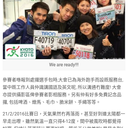
We are ready!!!
參賽者喺報到處攞選手包時
,
大會已為海外跑手而設既服務台
,
當中既工作人員仲識講國語及英文呢
,
所以溝通冇難度
!
大會
亦提供攝影區俾參賽者影相服務。另有仲有好多免費記念品
攞
,
包括啤酒、繪馬、毛巾、脆米餅、手繩等等。
21/2/2016
比賽日，天氣果然冇再落雨，甚至好到連太陽都一
早走出嚟，雖然氣溫一直只得
4-12
度，間中被風吹時都覺得