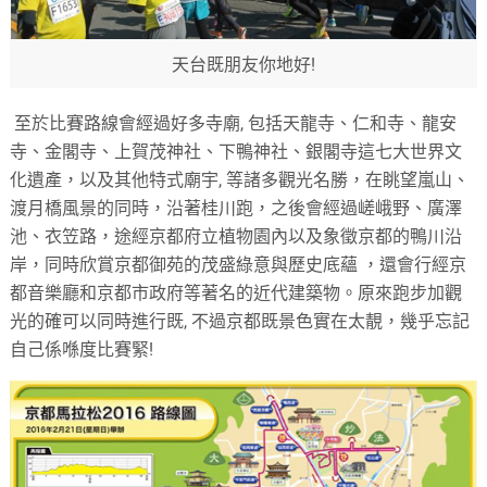
天台既朋友你地好!
至於比賽路線會經過好多寺廟
,
包括天龍寺、仁和寺、龍安
寺、金閣寺、上賀茂神社、下鴨神社、銀閣寺這七大世界文
化遺產，以及其他特式廟宇
,
等諸多觀光名勝，在眺望嵐山、
渡月橋風景的同時，沿著桂川跑，之後會經過嵯峨野、廣澤
池、衣笠路，途經京都府立植物園內以及象徵京都的鴨川沿
岸，同時欣賞京都御苑的茂盛綠意與歷史底蘊
，還會行經京
都音樂廳和京都市政府等著名的近代建築物。原來跑步加觀
光的確可以同時進行既
,
不過京都既景色實在太靚，幾乎忘記
自己係喺度比賽緊
!