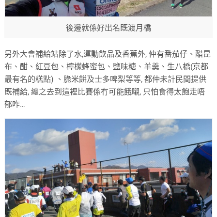
後邊就係好出名既渡月橋
另外大會補給站除了水
,
運動飲品及香蕉外
,
仲有番茄仔、醋昆
布、酣、紅豆包、檸檬蜂蜜包、鹽味糖、羊羹、生八橋
(
京都
最有名的糕點
)
、脆米餅及士多啤梨等等
,
都仲未計民間提供
既補給
,
總之去到這裡比賽係冇可能餓嚫
,
只怕食得太飽走唔
郁咋
…