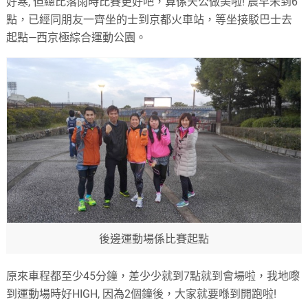
好寒
,
但總比落雨時比賽更好吧，算係天公做美啦
!
晨早未到
6
點，已經同朋友一齊坐的士到京都火車站，等坐接駁巴士去
起點
—
西京極綜合運動公園。
後邊運動場係比賽起點
原來車程都至少
45
分鐘，差少少就到
7
點就到會場啦，我地嚟
到運動場時好
HIGH,
因為
2
個鐘後，大家就要喺到開跑啦
!