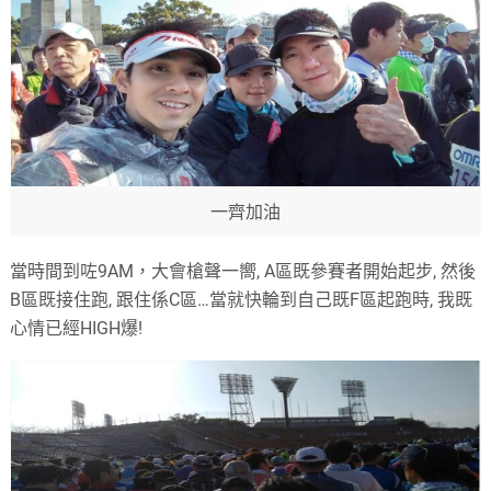
一齊加油
當時間到咗
9AM
，大會槍聲一嚮
, A
區既參賽者開始起步
,
然後
B
區既接住跑
,
跟住係
C
區
…
當就快輪到自己既
F
區起跑時
,
我既
心情已經
HIGH
爆
!