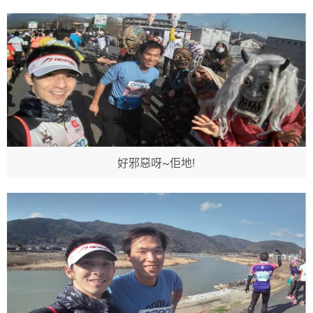
好邪惡呀~佢地!