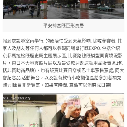
平安神宮既巨形鳥居
報到處設喺室內舉行
,
的確唔怕受到天氣影响
,
除咗參賽者
,
其
家人及朋友等任何人都可以參觀同場舉行既
EXPO,
包括介紹
京都馬拉松既歷史既主題展示區
,
比賽路線既模型同實境況影
片，東日本大地震照片展以及最受歡迎既運動用品販賣區
,(
包
括非贊助商品牌
)
，也有販賣比賽日穿梭巴士車票售票處
,
同大
會紀念品
,
活動舞台，以及設有款待小吃攤位區給參加者補充
體力
!
節目非常豐富，如果有時間
,
真係可以消磨成日架
!