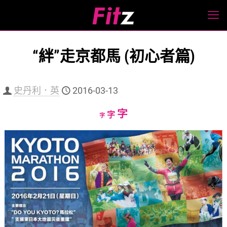
“絆”走京都馬 (初心者篇)
史丹利．英
2016-03-13
Increase
字
Reset
Decrease
字
字
font
font
font
size.
size.
size.