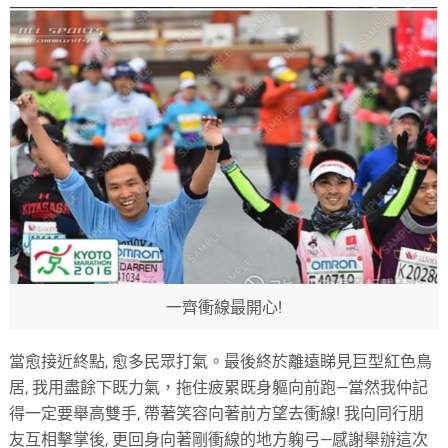
一齊衝線最開心!
當愈接近終點
,
愈多民眾打氣。最後終於離遠睇見巨型紅色鳥
居
,
我用盡餘下既力氣，拖住疲累既身軀向前跑
—
當然我仲記
得一定要舉高雙手
,
帶著笑容向著前方望去衝線
!
我向同行朋
友互相擊掌後
,
更回身向著剛衝線的地方躹弓
—
感謝舉辦這次