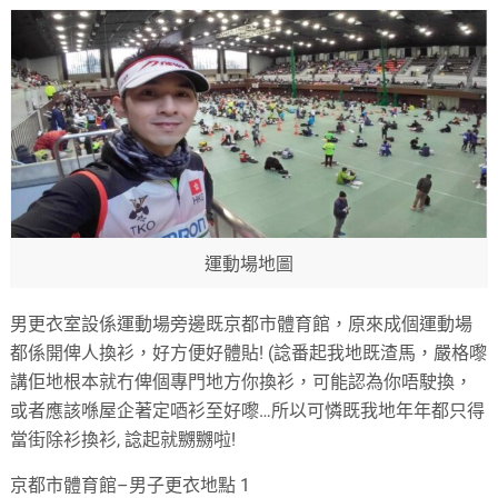
運動場地圖
男更衣室設係運動場旁邊既京都市體育館，原來成個運動場
都係開俾人換衫，好方便好體貼
! (
諗番起我地既渣馬，嚴格嚟
講佢地根本就冇俾個專門地方你換衫，可能認為你唔駛換，
或者應該喺屋企著定唒衫至好嚟
…
所以可憐既我地年年都只得
當街除衫換衫
,
諗起就嬲嬲啦
!
京都市體育館
–
男子更衣地點
1