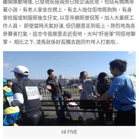
離開運動場後
,
已發現街道兩旁已經企滿民眾，包括有媽媽帶
著小孩，有老人家坐在櫈上，有主人拖住佢地既狗狗，有身
穿校服或制服既後生仔女
,
以至寺廟既僧侶等，加人大量既工
作人員，
即使當時天氣好涷
,
但仍願意走到街上，熱烈地為各
參賽者打氣，這亦令我樂意走近佢地，大叫
“
奸爸爹
“
同佢地擊
掌。
相比之下
,
渣馬就係好孤獨去跑同冇咩人打氣啦
…
HI FIVE