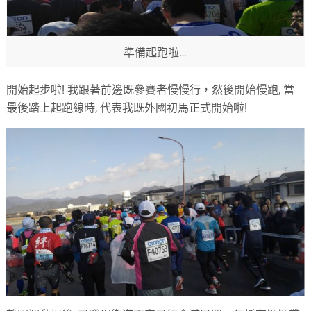
準備起跑啦…
開始起步啦
!
我跟著前邊既參賽者慢慢行，然後開始慢跑
,
當
最後踏上起跑線時
,
代表我既外國初馬正式開始啦
!