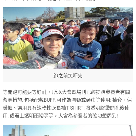
跑之前笑吓先
等開跑可能要等好耐
,
，所以大會既場刊已經提醒參賽者有關
禦寒措施
,
包括配戴
BUFF,
可作為圍頸或頭巾等使用
;
袖套、保
暖褲、選用具有速乾性既長袖
T SHIRT;
將透明膠袋開孔後使
用
,
或著上透明雨褸等等，大會為參賽者的確切想周到
!