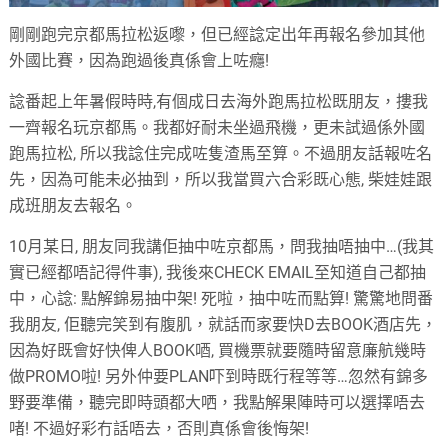
剛剛跑完京都馬拉松返嚟，但已經諗定出年再報名參加其他
外國比賽，因為跑過後真係會上咗癮
!
諗番起上年暑假時時
,
有個成日去海外跑馬拉松既朋友，摟我
一齊報名玩京都馬。我都好耐未坐過飛機，更未試過係外國
跑馬拉松
,
所以我諗住完成咗隻渣馬至算。不過朋友話報咗名
先，因為可能未必抽到，所以我當買六合彩既心態
,
柴娃娃跟
成班朋友去報名。
10
月某日
,
朋友同我講佢抽中咗京都馬，問我抽唔抽中
…(
我其
實已經都唔記得件事
),
我後來
CHECK EMAIL
至知道自己都抽
中，心諗
:
點解錦易抽中架
!
死啦，抽中咗而點算
!
驚驚地問番
我朋友
,
佢聽完笑到有腹肌，就話而家要快
D
去
BOOK
酒店先，
因為好既會好快俾人
BOOK
唒
,
買機票就要隨時留意廉航幾時
做
PROMO
啦
!
另外仲要
PLAN
吓到時既行程等等
…
忽然有錦多
野要準備，聽完即時頭都大哂，我點解果陣時可以選擇唔去
啫
!
不過好彩冇話唔去，否則真係會後悔架
!