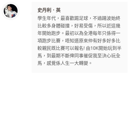
史丹利．英
學生年代，最喜歡踢足球，不過踼波始終
比較多身體碰撞，好易受傷，所以近這幾
年開始跑步。最初以為全港每年只係得一
項跑步比賽，唔知道原來仲有好多好多比
較親民既比賽可以報名! 由10K開始玩到半
馬，到最期不斷俾同事催促我至決心玩全
馬，感覺係人生一大轉變。