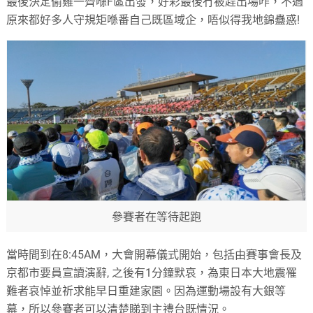
最後決定偷雞一齊喺
F
區出發，好彩最後冇被趕出場咋，不過
原來都好多人守規矩喺番自己既區域企，唔似得我地錦蠱惑
!
參賽者在等待起跑
當時間到在
8:45AM
，大會開幕儀式開始，包括由賽事會長及
京都市要員宣讀演辭
,
之後有
1
分鐘默哀，為東日本大地震罹
難者哀悼並祈求能早日重建家園。因為運動場設有大銀等
幕，所以參賽者可以清楚睇到主禮台既情況。