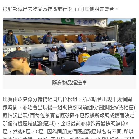
換好衫就出去物品寄存區放行李
,
再同其他朋友會合。
隨身物品運送車
比賽由於只係分輪椅組同馬拉松組，所以唔會出現十幾個開
跑時間，亦唔會出現後一組既快腳同前組既慢腳相遇
(
或相撞
)
既情況出現
!
而每位參賽者既號碼布已跟據所報既成績而決定
那個待機區域
(
起跑區域
)
，企喺最前亦係跑得最快既編係
A
區，然後
B
區、
C
區
…
因為同朋友們既起跑區域各有不同
,
所以