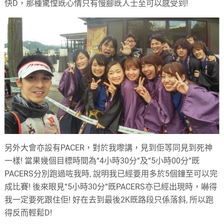
快
D
，那種驚惶既心情只有慢腳既人士至可以感受到
!
另外大會亦設有
PACER
，對於我嚟講，見到佢等同見到死神
一樣
!
當果幾個目標時間為
“
4
小時
30
分
“
及
“
5
小時
00
分
“
既
PACERS
分別跑過咗我時
,
說明我已經要用多於
5
個鐘至可以完
成比賽
!
後來眼見
“
5
小時
30
分
“
既
PACERS
亦已經出現時，嚇得
我一定要死跟住佢
!
好在去到最後
2K
既路段只係落斜
,
所以跑
得反而輕鬆
D
!