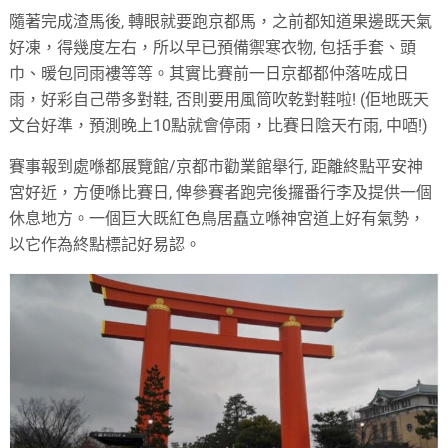
隨著完成渣馬後
,
轉眼就要跑京都馬，之前都知道果邊既天氣
好凍，得幾度左右，所以早已預備禦寒衣物
,
包括手套、頭
巾、暖包同雨褸等等。其實比賽前一日京都都仲落咗成日
雨，好彩自己帶多對鞋
,
否則要用風筒吹乾對鞋啦
! (
佢地既天
文台好準，預測晚上
10
點就會停雨，比賽日陰天冇雨
,
中唒
!)
賽事報到處喺都展覽館
/
京都市勸業館舉行
,
距離終點平安神
宮好近，方便喺比賽日
,
俾參賽者跑完後攞番行李及提供一個
休息地方。一個巨大既紅色鳥居矗立喺神宮道上好有氣勢，
以它作為終點標記好易認。