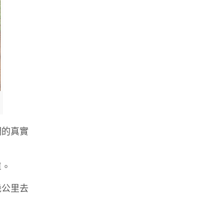
們的真實
單。
幾公里去