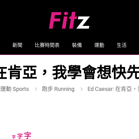
新聞
比賽時間表
裝備
運動
生活
ar: 在肯亞，我學會想快
運動 Sports
跑步 Running
Ed Caesar: 在肯
Increase
字
Reset
Decrease
字
字