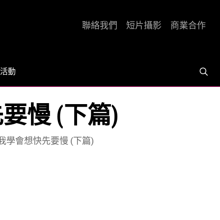
聯絡我們
短片攝影
商業合作
活動
先要慢 (下篇)
亞，我學會想快先要慢 (下篇)