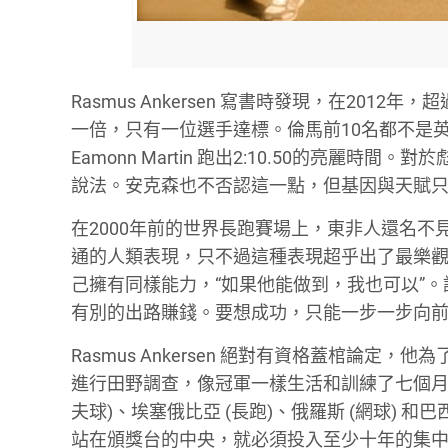
Rasmus Ankersen 寫書時發現，在201
一倍，只有一位選手達標。倫馬前10名都不是英
Eamonn Martin 跑出2:10.50的亮
說法。安克森也不否認這一點，但基因與天賦
在2000年前的世界長跑賽場上，東非人還名不見
通的人類表現，只不過這種表現超乎出了最樂
己擁有同樣能力，“如果他能做到，我也可以”
有別的出路賺錢。要想成功，只能一步一步向
Rasmus Ankersen 絕對有資格蓋棺論
進行田野調查，像冠軍一樣生活和訓練了七個月。這
夫球)、埃塞俄比亞 (長跑)、俄羅斯 (網球) 
站在頒獎台的中央，就必須投入至少十年的集中訓練。