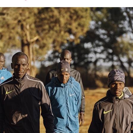
font
font
font
size.
size.
size.