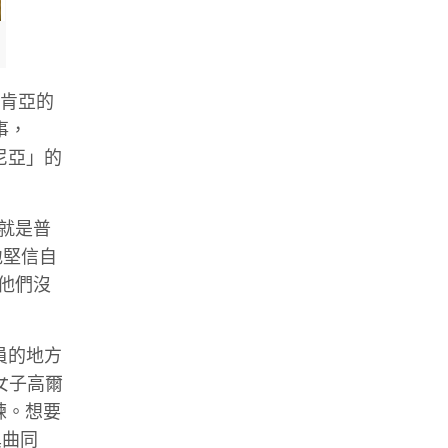
是肯亞的
事，
肯尼亞」的
上就是普
地堅信自
他們沒
員的地方
女子高爾
練。想要
異曲同