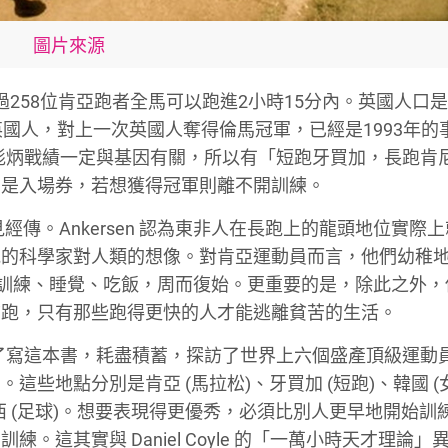
圖片來源
2年，超過258位肯亞跑者全馬可以跑進2小時15分內。英國人口
國人，對上一次英國人奪得倫馬冠軍，已經是1993年的
麗時間。對於彪炳戰績一定與基因有關，所以有「短跑牙買加，長跑
只是入場券，若想獲得冠軍則離不開訓練。
經傳。Ankersen 認為東非人在長跑上的龍頭地位實際
觀的科學家對人類的想像。對肯亞運動員而言，他們幼稚
。訓練、睡覺、吃飯，周而復始。更重要的是，除此之外，
前跑，只有那些跑得更快的人才能逃離貧苦的生活。
定，他為了寫這本書，耗盡積蓄，探訪了世界上六個盛產頂級運動
些地點分別是肯亞 (馬拉松)、牙買加 (短跑)、韓國 (
和巴西 (足球)。想要表現得更優秀，必須比別人更早地開始訓
這其實與 Daniel Coyle 的「一萬小時天才理論」