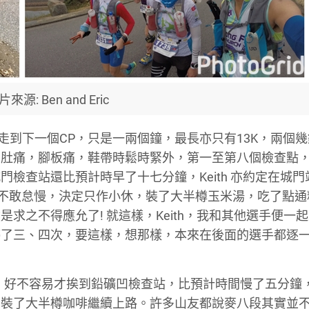
來源: Ben and Eric
走到下一個
CP
，只是一兩個鐘，最長亦只有
13K
，兩個幾
如肚痛，腳板痛，鞋帶時鬆時緊外，第一至第八個檢查點
城門檢查站還比預計時早了十七分鐘，
Keith
亦約定在城門
不敢怠慢，決定只作小休，裝了大半樽玉米湯，吃了點通
然是求之不得應允了
!
就這樣，
Keith
，我和其他選手便一起
停了三、四次，要這樣，想那樣，本來在後面的選手都逐
」
好不容易才挨到鉛礦凹檢查站，比預計時間慢了五分鐘
，裝了大半樽咖啡繼續上路。許多山友都說麥八段其實並