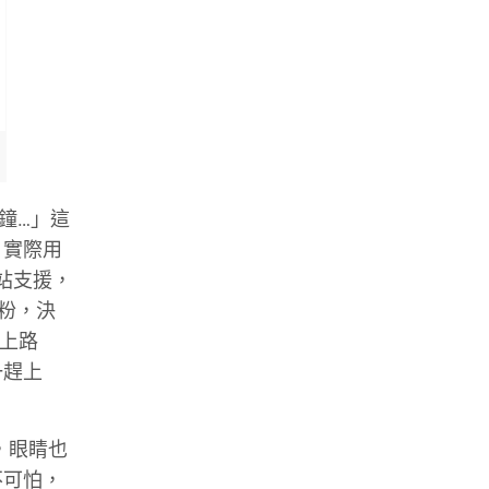
鐘
…」
這
，實際用
站支援，
粉，決
上路
一趕上
，眼睛也
不可怕，