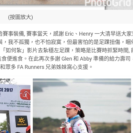
(按圖放大)
賽事裝備, 賽事當天，感謝 Eric、Henry 一大清早送大
友參與，我不孤獨，也不怕寂寞，但最害怕的是足踝扭傷，睏
「如何紮」影片去紮穩左足踝，策略是比賽時抓緊時間, 
進食。在此再次多謝 Glen 和 Abby 準備的給力壽
 和眾多 FA Runners 兄弟姊妹窩心支援。