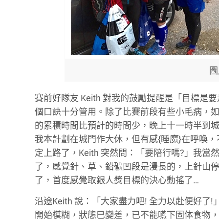
圖片
賽前好隊友
Keith
對我的鼓勵提醒是
「
目標是要
個口訣十分管用。除了比賽前段有些小毛病，
的累積時間比預計的時間少，晚上十一時半到
我本計劃在城門作大休，但有感
{
睡魔
}
在呼喚，
定上路了，
Keith
突然問：「
要陪行嗎
?」
我當
了，感覺針、草、鉛礦凹段是漫長的，上針山
了，首度感覺取銀人獎目標的決心動搖了
…
沿途
Keith
說：「
大家盡力吧
!
全力以赴便好了
!
開始模糊，狀態巳變差，已不能嚥下固体食物