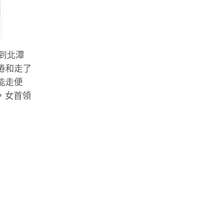
家到北潭
倦和走了
能走便
司，女首領