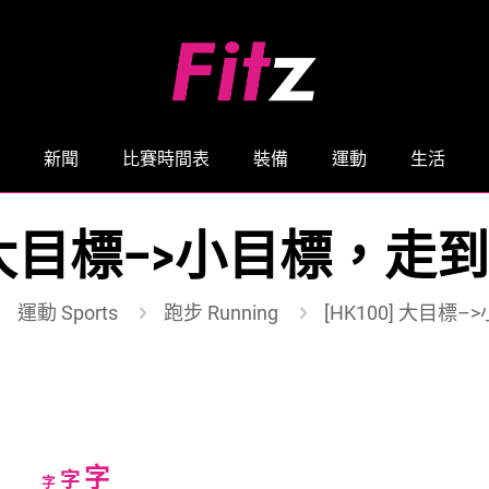
新聞
比賽時間表
裝備
運動
生活
0] 大目標–>小目標，走
運動 Sports
跑步 Running
[HK100] 大目標
Increase
字
Reset
Decrease
字
字