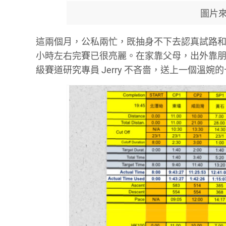
圖片來源
這兩個月，公私兩忙，既抽身不下去認真試路
小時左右完賽已很亮麗。在家靠父母，出外靠
級賽道研究專員 Jerry 不吝嗇，送上一個溫