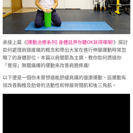
承接上篇《
[運動治療系列] 身體話畀你聽OK就得㗎喇!
》探討
如何處理肩頸痠痛的概念和帶出大家在進行伸展運動時常忽
略了的身體部位。本篇以肩關節為主調，教你如何透過你
「覺得」無關痛癢的運動來改善肩膀疼痛!
以下便是一個你未曾想過能舒緩肩痛的復康運動，這運動有
效改善胸椎及肋骨的活動性和伸展背闊肌和後三角肌。