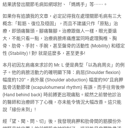
結果誘發出關節毛病如網球肘、「媽媽手」等⋯⋯。
如果你有追讀我的文章，必定記得我在處理關節毛病有三大
概念:「鬆筋、復位及穏固」，而且不建議只作「原點」治
療，即頭痛醫頭，腳痛醫腳。治療跟做人一樣，眼光要遠
大，不能只看一點，治療肩膀疼痛應當同時處理胸椎、胸
骨、肋骨、手肘、手腕，甚至盤骨的活動性 (Mobility) 和穩定
性 (Stability) ! 對! 就是這麼多，甚至更多!
本月初因左肩痛來求診的 Mr. L 便是典型「以為肩周炎」的例
子。他的肩膀活動力的確明顯下降：肩屈(Shoulder flexion)
幅度約120°，肩外展 (Shoulder abduction) 幅度約90°且肩胛
肱骨活動節律 (scapulohumeral rhythm) 有誤，而手往背後伸
(Hand behind back) 時前膊更出現痛點。縱然之前替他診治
的醫師和治療師下了心機，亦未能令情況大幅改善。這只能
說「緣份未到」!
經「望、聞、問、切」後，我發現肩胛和肋骨間的筋膜份外