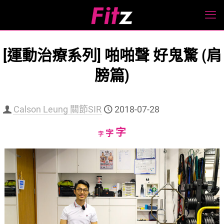
[運動治療系列] 啪啪聲 好鬼驚 (肩
膀篇)
Calson Leung 關節SIR
2018-07-28
Increase
字
Reset
Decrease
字
字
font
font
font
size.
size.
size.