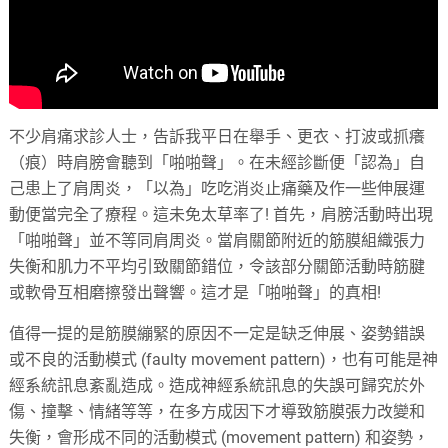
不少肩痛求診人士，告訴我平日在舉手、更衣、打波或抓癢
（痕）時肩膀會聽到「啪啪聲」。在未經診斷便「認為」自
己患上了肩周炎，「以為」吃吃消炎止痛藥及作一些伸展運
動便當完全了療程。這未免太草率了! 首先，肩膀活動時出現
「啪啪聲」並不等同肩周炎。當肩關節附近的筋膜組織張力
失衡和肌力不平均引致關節錯位，令該部分關節活動時筋腱
或軟骨互相磨擦發出聲響。這才是「啪啪聲」的真相!
值得一提的是筋膜繃緊的原因不一定是缺乏伸展、姿勢錯誤
或不良的活動模式 (faulty movement pattern)，也有可能是神
經系統訊息紊亂造成。造成神經系統訊息的失誤可歸究於外
傷、撞擊、情緒等等，在多方成因下才導致筋膜張力改變和
失衡，會形成不同的活動模式 (movement pattern) 和姿勢，