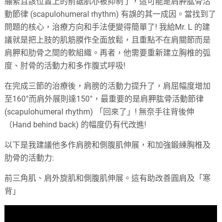
繃緊且該位置上的前鋸肌亦被抑制了，這可能是肩胛肱骨活
動節律 (scapulohumeral rhythm) 有誤的其一成因。當找到了
問題的核心，治療方向和手法便變得簡單了! 我給Mr. L 的建
議就是把上肢的肌筋膜作全面放鬆，且重點不在肩關節而是
肩胛和肋骨之間的軟組織。再者，他需要重新建立胸椎的弧
度、肘骨的活動力和多作腹式呼吸!
在完成三節的治療後，肩膀的活動力提升了，肩屈幅度增加
至160°而肩外展則達150°，最重要的是肩胛肱骨活動節律
(scapulohumeral rhythm) 「回來了」! 無奈手往背後伸
（Hand behind back) 的幅度仍有代改進!
以下是我建議他多作肩膀和側腹肌伸展，和加強鍛練胸椎及
肋骨的活動力:
前三角肌、肩外旋肌和側腹肌伸展。這有助改善圓肩及「寒
背」