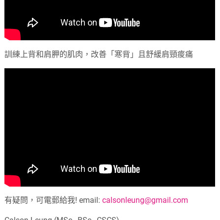
訓練上背和肩胛的肌肉，改善「寒背」且舒緩肩頸痠痛
有疑問，可電郵給我! email:
calsonleung@gmail.com