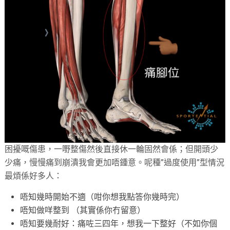
困擾嘅傷患，一嘢整傷然後直接休一輪固然會係；但開頭少
少痛，慢慢痛到崩潰我會更加唔鍾意。呢種”過度使用”型情況
最煩係好多人：
唔知幾時開始不適（咁你想我點答你幾時完）
唔知做咩整到 （其實係你冇留意）
唔知要幾耐好：痛咗三四年，想我一下整好（不如你個