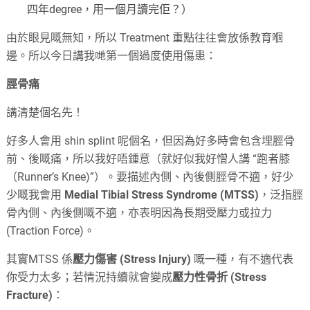
四年degree，用一個月讀完佢？）
由於眼見嘅無知，所以 Treatment 重點往往會放係教育嗰
邊。所以今日講我哋第一個過度使用傷患：
脛骨痛
講清楚個名先！
好多人會用 shin splint 呢個名，但因為好多時會包含埋脛骨
前、後嘅痛，所以我好唔鍾意（就好似我好憎人講 “跑者膝
（Runner’s Knee)”）。要描述內側、內後側脛骨不適，好少
少嘅我會用
Medial Tibial Stress Syndrome (MTSS)
，泛指脛
骨內側、內後側嘅不適，亦表明因為長期受壓力或拉力
(Traction Force)。
其實MTSS 係
壓力傷害 (Stress Injury)
嘅一種，有不適代表
你受力太多；若情況持續就會變成
壓力性骨折 (Stress
Fracture)
：