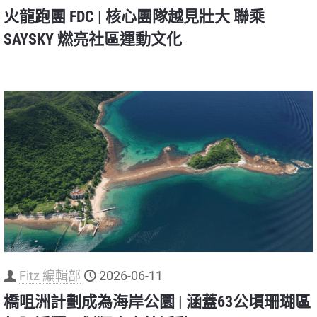
火龍跑團 FDC | 核心團隊越見壯大 聯乘
SAYSKY 燃亮社區運動文化
Fitz 編輯部
2026-06-11
橋咀洲計劃成為海岸公園 | 涵蓋63公頃珊瑚區