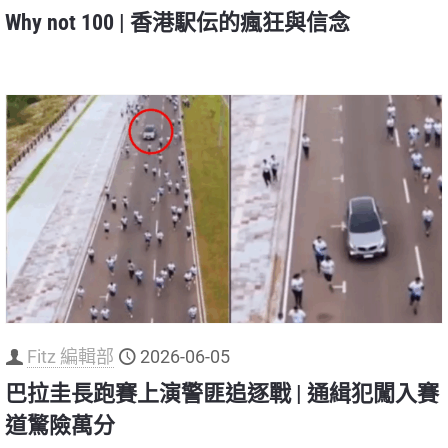
Why not 100 | 香港駅伝的瘋狂與信念
Fitz 編輯部
2026-06-05
巴拉圭長跑賽上演警匪追逐戰 | 通緝犯闖入賽
道驚險萬分