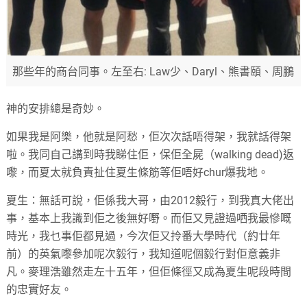
那些年的商台同事。左至右: Law少、Daryl、熊書頤、周鵬
神的安排總是奇妙。
如果我是阿樂，他就是阿愁，佢次次話唔得架，我就話得架
啦。我同自己講到時我睇住佢，保佢全屍（walking dead)返
嚟，而夏太就負責扯住夏生條筋等佢唔好chur爆我地。
夏生：無話可說，佢係我大哥，由2012毅行，到我真大佬出
事，基本上我識到佢之後無好嘢。而佢又見證過哂我最慘嘅
時光，我乜事佢都見過，今次佢又拎番大學時代（約廿年
前）的英氣嚟參加呢次毅行，我知道呢個毅行對佢意義非
凡。麥理浩雖然走左十五年，但佢條徑又成為夏生呢段時間
的忠實好友。