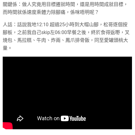
關鍵係：做人究竟用目標遷就時間，還是用時間成就目標，
而時間就係速度乘體力除腳痛，係咪唔明呢？
人話：話說我地12:10 超過25小時到大帽山腳，松哥逐個按
腳板，之前我自己skip左06:00早餐之後，終於食得返嘢，叉
燒包、馬拉糕、牛肉、炸兩、鳳爪排骨飯，同至愛罐頭桃大
量。