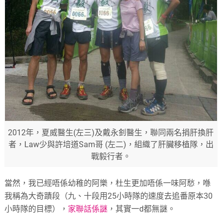
2012年，夏威醫生(左三)及戴永釗醫生，聯同兩名捐肝換肝
者，Law少與許培道Sam哥 (左二)，組織了肝臟移植隊，出
戰毅行者。
當然，我已經唔係幼稚的阿樂，杜生更加唔係一味阿愁，喺
我稱為大奇蹟段（九、十段用25小時隊的速度去追番原本30
小時隊的目標），
家聯話係謎
，其實一d都無謎。