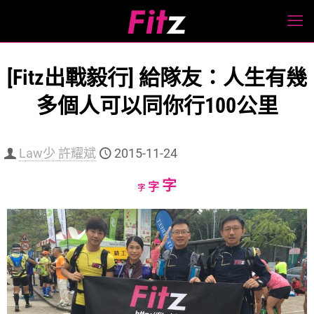
[Fitz出戰毅行] 給隊友：人生有幾
多個人可以同你行100公里
Law少 許耀斌
2015-11-24
Increase
字
Reset
Decrease
字
字
font
font
font
size.
size.
size.