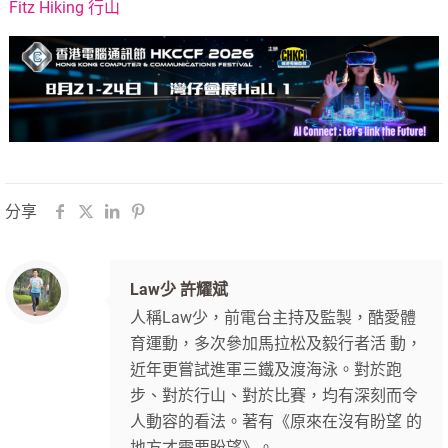
Fitz Hiking 行山
分享
Law少 許耀斌
人稱Law少，前電台主持及監製，酷愛體
育運動，多次參加馬拉松及毅行者活 動，
近年更嘗試進軍三鐵及渡海泳。對於跑
步、對於行山、對於比賽，均有深刻而令
人動容的看法。著有《原來在沒有盼望 的
地方才需要盼望》。