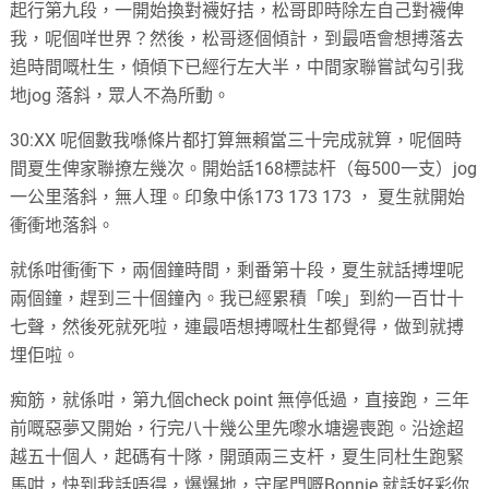
起行第九段，一開始換對襪好拮，松哥即時除左自己對襪俾
我，呢個咩世界？然後，松哥逐個傾計，到最唔會想搏落去
追時間嘅杜生，傾傾下已經行左大半，中間家聯嘗試勾引我
地jog 落斜，眾人不為所動。
30:XX 呢個數我喺條片都打算無賴當三十完成就算，呢個時
間夏生俾家聯撩左幾次。開始話168標誌杆（每500一支）jog
一公里落斜，無人理。印象中係173 173 173 ， 夏生就開始
衝衝地落斜。
就係咁衝衝下，兩個鐘時間，剩番第十段，夏生就話搏埋呢
兩個鐘，趕到三十個鐘內。我已經累積「唉」到約一百廿十
七聲，然後死就死啦，連最唔想搏嘅杜生都覺得，做到就搏
埋佢啦。
痴筋，就係咁，第九個check point 無停低過，直接跑，三年
前嘅惡夢又開始，行完八十幾公里先嚟水塘邊喪跑。沿途超
越五十個人，起碼有十隊，開頭兩三支杆，夏生同杜生跑緊
馬咁，快到我話唔得，爆爆地，守尾門嘅Bonnie 就話好彩你