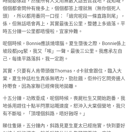
時間都係趕，然後所有人又用無數大話去昆我地，我知嘅，
個個都會問仲有幾多上，個個都答上埋就無（無你個死人
頭），所以都用番同一口徑：「過完呢段一條直路到尾」，
係，但無話唔會再上，其實最後五公里，整體上多過落。平
時五分鐘一公里都唔慢啦，宜家仲難。
呢個時候，Bonnie應該燒壞腦。夏生墮後之際，Bonnie係上
坡段都jog緊，我又「唉」一聲。最後三公里。我應承左自
己，每逢平路落斜，我一定跑。
其實，只要有人肯帶頭做Thomas，d卡就會跟住，臨入大
棠，夏生仲話杜生真係無哂力，勁肚餓，佢仲行乞問旁邊人
拎嘢食，因為家聯已經俾我地拋離。
十五分鐘，功敗垂成，呢個時候，喪屍杜生又開始跑番，我
地係用趕住十點半閂票站嘅速度，怒沖入大棠個營地，我只
有不斷嗌，「頂埋個斜路，唔好蝕呀。」
睇住隻錶，五分鐘內，斜路見夏生夏太已經拖實，快到要好