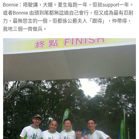
Bonnie：唔駛講，大嫂。夏生每跑一年，佢就support一年。
或者Bonnie 由頭到尾都無諗過自己會行，但又成為最有忍耐
力，最無怨言的一個，佢都係公爵夫人「跟得」，仲帶得，
我地三個一齊做兵。