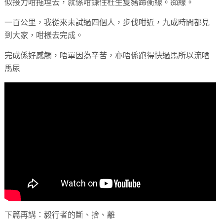
似接力咁拖埋去，就係咁鍊住杜生隻豬蹄衝線。痴線。
一百公里，我從來未試過四個人，步伐咁近，九成時間都見
到大家，咁樣去完成。
完成係好感觸，唔單因為辛苦，亦唔係跑得快過馬所以流哂
馬尿
下篇再講：毅行者的斷、捨、離