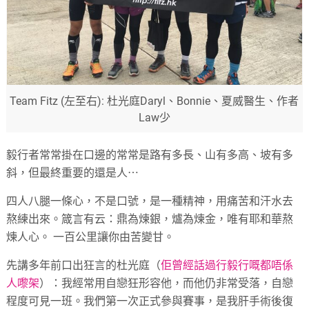
Team Fitz (左至右): 杜光庭Daryl、Bonnie、夏威醫生、作者
Law少
毅行者常常掛在口邊的常常是路有多長、山有多高、坡有多
斜，但最終重要的還是人⋯
四人八腿一條心，不是口號，是一種精神，用痛苦和汗水去
熬練出來。箴言有云：鼎為煉銀，爐為煉金，唯有耶和華熬
煉人心。 一百公里讓你由苦變甘。
先講多年前口出狂言的杜光庭（
佢曾經話過行毅行嘅都唔係
人嚟架
）：我經常用自戀狂形容他，而他仍非常受落，自戀
程度可見一班。我們第一次正式參與賽事，是我肝手術後復