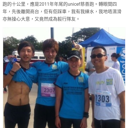
跑的十公里，應是2011年年尾的unicef慈善跑。轉眼間四
年，先後離開商台，佢有佢踩車，我有我練水，我地唔濕滑
亦無操心大意，又竟然成為毅行隊友。