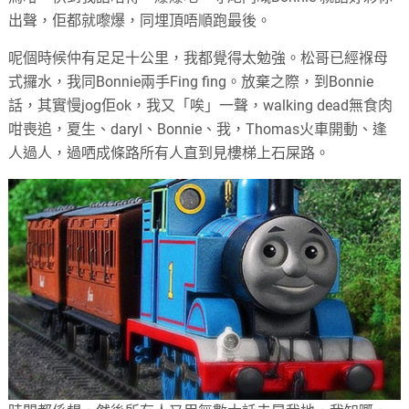
出聲，佢都就嚟爆，同埋頂唔順跑最後。
呢個時候仲有足足十公里，我都覺得太勉強。松哥已經褓母
式攞水，我同Bonnie兩手Fing fing。放棄之際，到Bonnie
話，其實慢jog佢ok，我又「唉」一聲，walking dead無食肉
咁喪追，夏生、daryl、Bonnie、我，Thomas火車開動、逢
人過人，過哂成條路所有人直到見樓梯上石屎路。