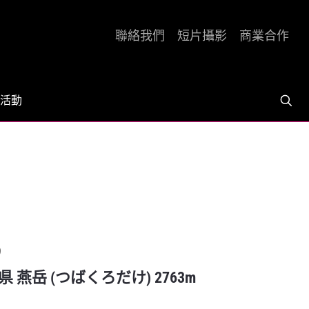
聯絡我們
短片攝影
商業合作
活動
9
県 燕岳 (つばくろだけ) 2763m