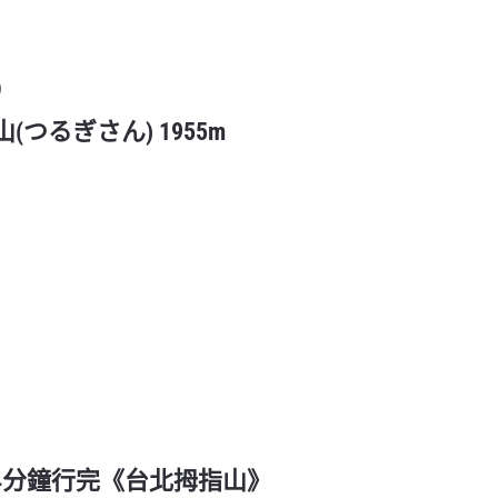
9
劍山(つるぎさん) 1955m
篇] 4分鐘行完《台北拇指山》