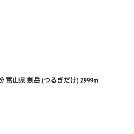
4
份 富山県 劍岳 (つるぎだけ) 2999m