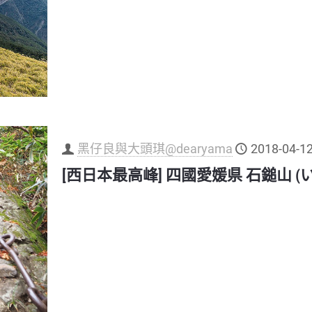
黑仔良與大頭琪@dearyama
2018-04-1
[西日本最高峰] 四國愛媛県 石鎚山 (い