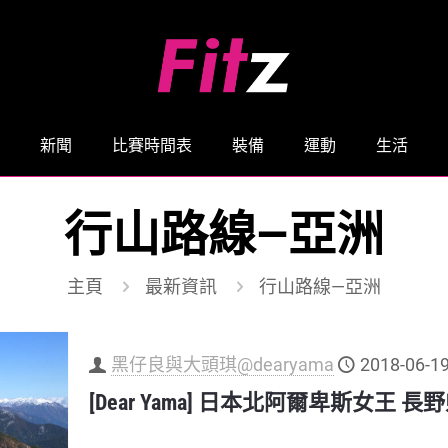
新聞
比賽時間表
裝備
運動
生活
行山路線—亞洲
主頁
最新資訊
行山路線—亞洲
黑仔良與大頭琪@dearyama
2018-06-1
[Dear Yama] 日本北阿爾卑斯女王 長野