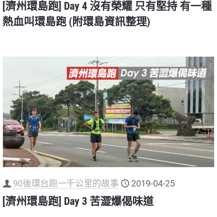
[濟州環島跑] Day 4 沒有榮耀 只有堅持 有一種
熱血叫環島跑 (附環島資訊整理)
90後環台跑一千公里的故事
2019-04-25
[濟州環島跑] Day 3 苦澀爆偈味道