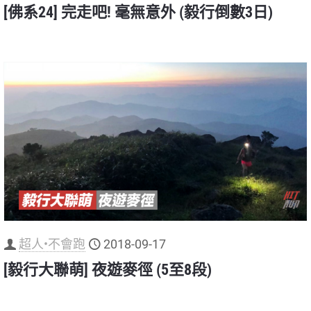
[佛系24] 完走吧! 毫無意外 (毅行倒數3日)
超人•不會跑
2018-09-17
[毅行大聯萌] 夜遊麥徑 (5至8段)