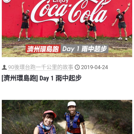
90後環台跑一千公里的故事
2019-04-24
[濟州環島跑] Day 1 雨中起步