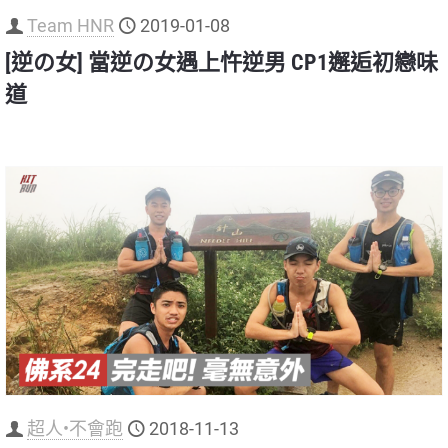
Team HNR
2019-01-08
[逆の女] 當逆の女遇上忤逆男 CP1邂逅初戀味
道
超人•不會跑
2018-11-13