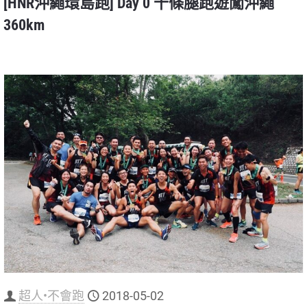
[HNR沖繩環島跑] Day 0 十條腿跑遊闖沖繩
360km
超人•不會跑
2018-05-02