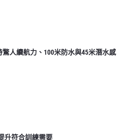
 180小時驚人續航力、100米防水與45米潛水感
 | 功能提升符合訓練需要