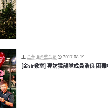
金永強@重金屬
2017-08-19
[金sir教室] 專訪猛龍隊成員浩良 