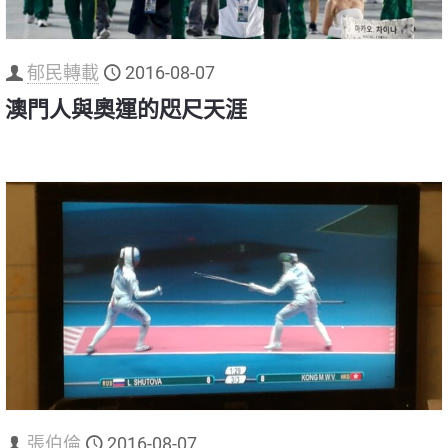
郁民轉載
2016-08-07
澳門人與奧運的咫尺天涯
張伯倫
2016-08-07