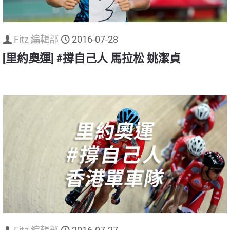
Fitz 編輯部
2016-07-28
[里約奧運] #撐自己人 馬拉松 姚潔貞