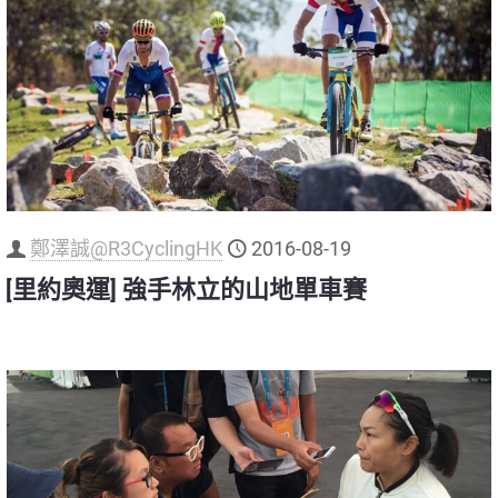
鄭澤誠@R3CyclingHK
2016-08-19
[里約奧運] 強手林立的山地單車賽