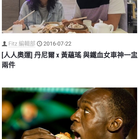
Fitz 編輯部
2016-07-22
[人人奧運] 丹尼爾 x 黃蘊瑤 與鐵血女車神一盅
兩件