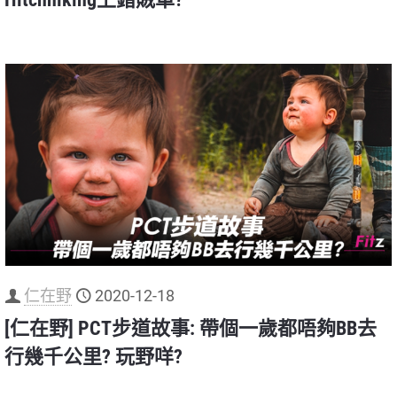
仁在野
2020-12-18
[仁在野] PCT步道故事: 帶個一歲都唔夠BB去
行幾千公里? 玩野咩?