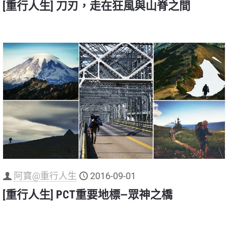
[重行人生] 刀刃，走在狂風與山脊之間
阿寶@重行人生
2016-09-01
[重行人生] PCT重要地標—眾神之橋