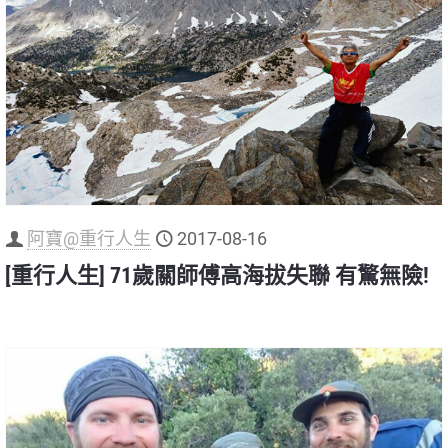
阿寶@重行人生
2017-08-16
[重行人生] 71歲關師傅高海拔失聯 有驚無險!