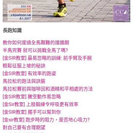
長跑知識
教你如何度過全馬艱難的撞牆期
半馬完賽 就可以挑戰全馬了嗎?
[金SIR教室] 最易忽略的訓練: 前手臂及手腕
輕鬆征服上坡的秘訣
[金SIR教室] 有效率的跑姿
馬拉松的跑法與訣竅
馬拉松賽前與咖啡因和酒精和平相處的方法
[金SIR教室] 騰空動作易忽略
[金Sir教室] 上肢鍛練令呼吸更有效率
[金SIR教室] 擺手可以幫到你
[金sir教室] 跑步時的阻力，是否地心吸力?
對自己要有合理期望