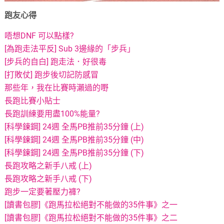
跑友心得
唔想DNF 可以點樣?
[為跑走法平反] Sub 3邊緣的「步兵」
[步兵的自白] 跑走法．好很毒
[打敗仗] 跑步後切記防感冒
那些年，我在比賽時瀨過的嘢
長跑比賽小貼士
長跑訓練要用盡100%能量?
[科學鍊鋼] 24週 全馬PB推前35分鐘 (上)
[科學鍊鋼] 24週 全馬PB推前35分鐘 (中)
[科學鍊鋼] 24週 全馬PB推前35分鐘 (下)
長跑攻略之新手八戒 (上)
長跑攻略之新手八戒 (下)
跑步一定要著壓力褲?
[讀書包膠]《跑馬拉松絕對不能做的35件事》之一
[讀書包膠]《跑馬拉松絕對不能做的35件事》之二