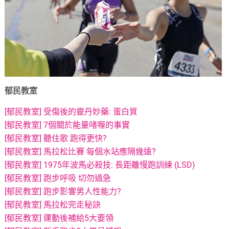
郁民教室
[郁民教室] 受傷後的靈丹妙藥: 蛋白質
[郁民教室] 7個關於能量啫喱的事實
[郁民教室] 聽住歌 跑得更快?
[郁民教室] 馬拉松比賽 每個水站應隔幾遠?
[郁民教室] 1975年波馬必殺技: 長距離慢跑訓練 (LSD)
[郁民教室] 跑步呼吸 切勿過急
[郁民教室] 跑步影響男人性能力?
[郁民教室] 馬拉松完走秘訣
[郁民教室] 運動後補給5大要領