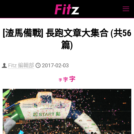
[渣馬備戰] 長跑文章大集合 (共56
篇)
Fitz 編輯部
2017-02-03
Increase
字
Reset
Decrease
字
字
font
font
font
size.
size.
size.