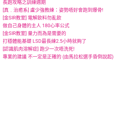
長跑攻略之訓練週期
[真﹒治癒系] 盧少強教練：姿勢唔好會跑到爆骨!
[金SIR教室] 電解飲料勿亂飲
做自己身體的主人 180心率公式
[金SIR教室] 量力而為是需要的
打穩體能基礎 LSD最長練2.5小時就夠了
[認識肌肉溶解症] 跑少一次唔洗死!
專業的建議 不一定是正確的 (由馬拉松選手昏倒說起)