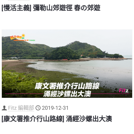
[慢活主義] 彌勒山郊遊徑 春の郊遊
Fitz 編輯部
2019-12-31
[康文署推介行山路線] 涌經沙螺出大澳