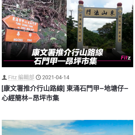
Fitz 編輯部
2021-04-14
[康文署推介行山路線] 東涌石門甲—地塘仔—
心經簡林—昂坪市集