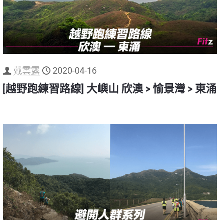
戴雲露
2020-04-16
[越野跑練習路線] 大嶼山 欣澳 > 愉景灣 > 東涌