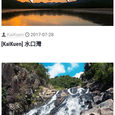
KaiKuen
2017-07-28
[KaiKuen] ⽔⼝灣