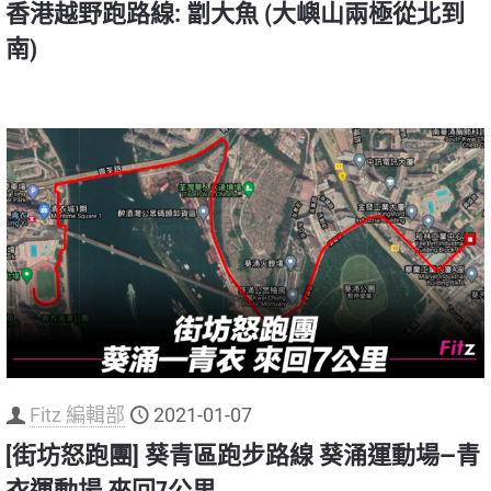
香港越野跑路線: 劏大魚 (大嶼山兩極從北到
南)
Fitz 編輯部
2021-01-07
[街坊怒跑團] 葵青區跑步路線 葵涌運動場—青
衣運動場 來回7公里