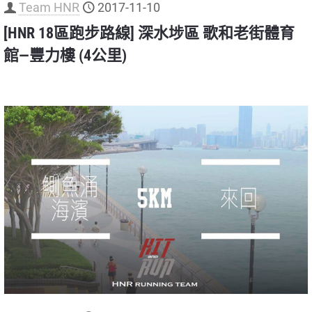
Team HNR
2017-11-10
[HNR 18區跑步路線] 深水埗區 歌和老街體育
館—豐力樓 (4公里)