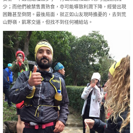
少；而他們被禁售賣熟食，亦可能導致利潤下降，經營出現
困難甚至倒閉。最後局面，就正如山友現時擔憂的，去到荒
山野嶺，飢寒交逼，但找不到任何補給站。