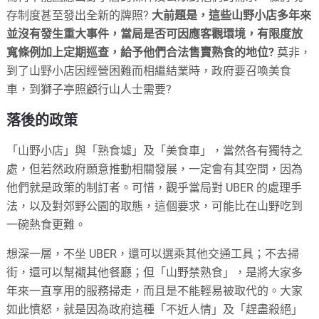
存制度甚至發出全新的牌照?
大前題是，這些山野小店多年來
並沒有發生重大事件，當局是否可因應客觀環境，有限度放
寬條例加上定期巡查，給予他們合法售賣熟食的地位?
莫非，
到了山野小店因經營困難而相繼結業時，政府要召喚美食
車，到獅子亭照顧行山人士需要?
落後的政策
「山野小店」與「熟食墟」及「美食車」，當然各有獨特之
處，但若然政府願意推動相關發展，一定會有其空間，因為
他們就是政策的制訂者。可惜，觀乎當局對 UBER 的處理手
法，以及對郊野公園的取態，這個要求，可能比在山野吃到
一碗熱食更難。
想深一層，不坐 UBER，還可以選乘其他交通工具；不去掃
街，還可以幫襯其他餐廳；但「山野禁熟食」，是將大家多
年來一直享用的服務掃走，而且是不能輕易被取代的。大家
如此憤怒，就是因為政府這種「不近人情」及「趕盡殺絕」