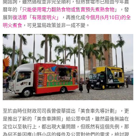
開諮詢，雖然過程並非完全順利，但熟食墟市已經由今年農
曆年的「
只能使用電力翻熱食物或售賣預先煮熟食物
」，發
展到
復活節「有限度明火」
，再進化成
今個月(6月10日)的全
明火煮食
，可見當局政策並非一成不變。
至於由時任財政司司長曾俊華提出「美食車先導計劃」，更
是推出了新的「美食車牌照」給公眾申請，雖然最後無論在
定位以至執行上，都出現大量問題，但既然有這個先例，那
為何不能因應山野小店的條件及公眾對他們的需求，檢討現