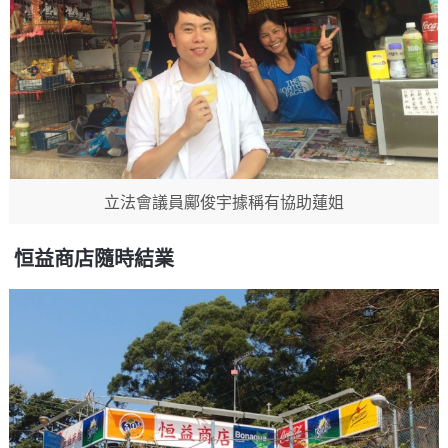
立法會議員鄺俊宇據稱有協助蓮姐
恒益商店隨時結業