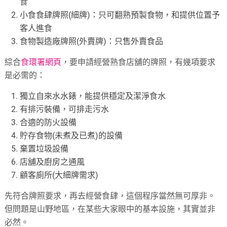
食
小食食肆牌照(細牌)：只可翻熟預製食物，和提供位置予
客人進食
食物製造廠牌照(外賣牌)：只售外賣食品
綜合
食環署網頁
，要申請經營熟食店舖的牌照，有幾項要求
是必需的：
獨立自來水水錶，能提供穩定及潔淨食水
有排污裝備，可排走污水
合適的防火設備
貯存食物(未煮及已煮)的設備
棄置垃圾設備
店舖及廚房之通風
顧客廁所(大細牌需求)
先符合牌照要求，再去經營食肆，這個程序當然無可厚非。
但問題是山野地區，在某些大家眼中的基本設施，其實並非
必然。