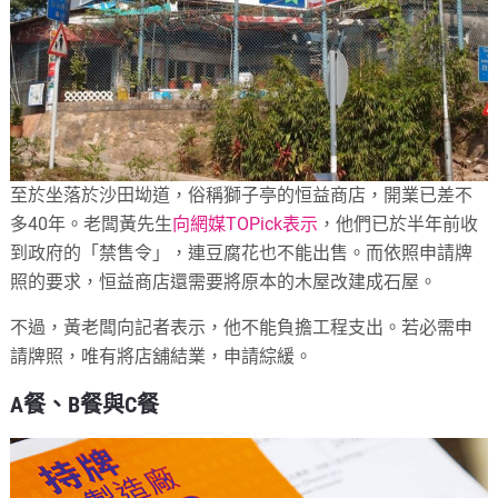
至於坐落於沙田坳道，俗稱獅子亭的恒益商店，開業已差不
多40年。老闆黃先生
向網媒TOPick表示
，他們已於半年前收
到政府的「禁售令」，連豆腐花也不能出售。而依照申請牌
照的要求，恒益商店還需要將原本的木屋改建成石屋。
不過，黃老闆向記者表示，他不能負擔工程支出。若必需申
請牌照，唯有將店舖結業，申請綜緩。
A餐、B餐與C餐