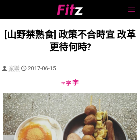
[山野禁熟食] 政策不合時宜 改革
更待何時?
家聯
2017-06-15
Increase
字
Reset
Decrease
字
字
font
font
font
size.
size.
size.