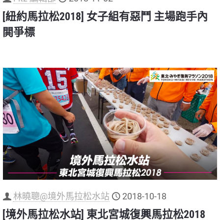
[紐約馬拉松2018] 女子組有惡鬥 主場跑手內
閧爭標
林曉聰@境外馬拉松水站
2018-10-18
[境外馬拉松水站] 東北宮城復興馬拉松2018