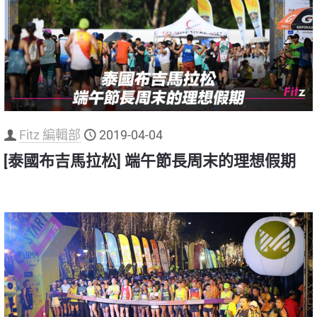
Fitz 編輯部
2019-04-04
[泰國布吉馬拉松] 端午節長周末的理想假期