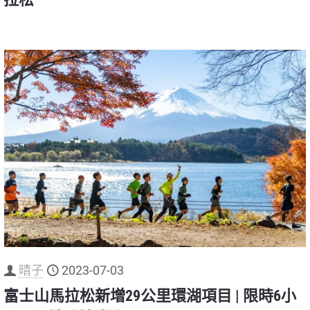
晴子
2023-07-03
富士山馬拉松新增29公里環湖項目 | 限時6小