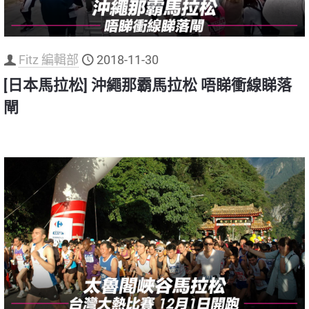
Fitz 編輯部
2018-11-30
[日本馬拉松] 沖繩那霸馬拉松 唔睇衝線睇落
閘