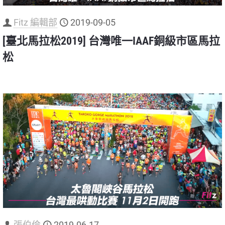
Fitz 編輯部
2019-09-05
[臺北馬拉松2019] 台灣唯一IAAF銅級市區馬拉
松
張伯倫
2019-06-17