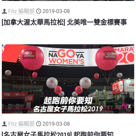
Fitz 編輯部
2019-03-08
[加拿大渥太華馬拉松] 北美唯一雙金標賽事
Fitz 編輯部
2019-03-08
[名古屋女子馬拉松2019] 起跑前你要知