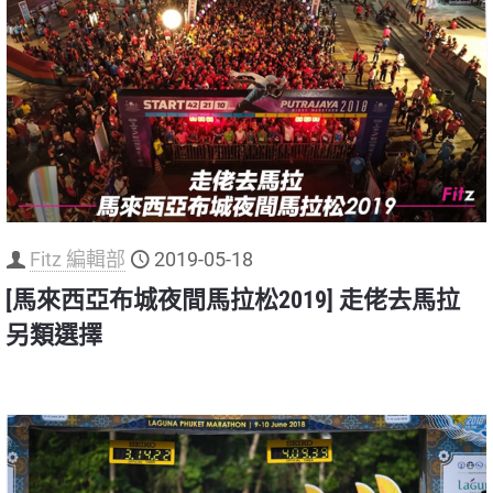
Fitz 編輯部
2019-05-18
[馬來西亞布城夜間馬拉松2019] 走佬去馬拉
另類選擇