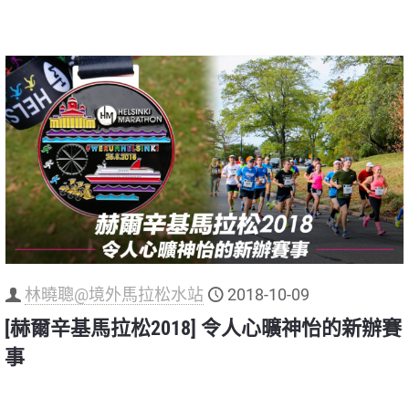
林曉聰@境外馬拉松水站
2018-10-09
[赫爾辛基馬拉松2018] 令人心曠神怡的新辦賽
事