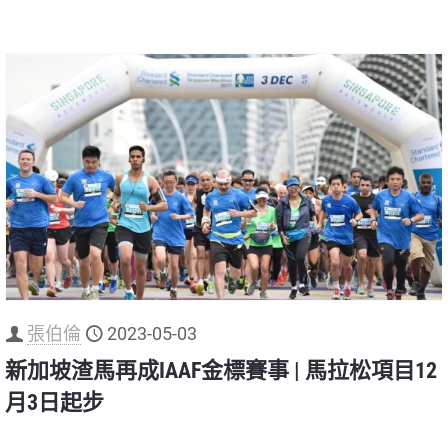
張伯倫
2023-05-03
新加坡渣馬再成IAAF金標賽事 | 馬拉松項目12
月3日起步