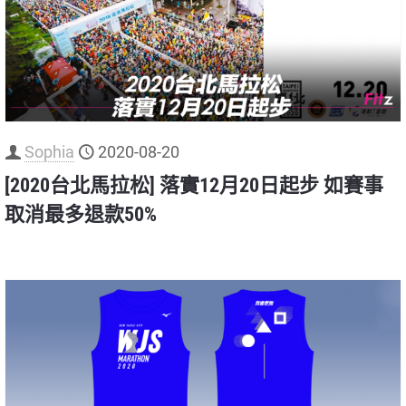
Sophia
2020-08-20
[2020台北馬拉松] 落實12月20日起步 如賽事
取消最多退款50%