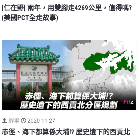
[仁在野] 兩年，用雙腳走4269公里，值得嗎?
(美國PCT全走故事)
蝦里
2020-11-27
赤徑、海下都算係大埔!? 歷史遺下的西貢北