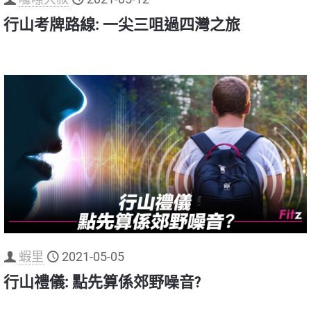
行山考牌路線: 一尖三咀過四灣之旅
蝦里
2021-05-05
行山禮儀: 點先算係郊野噪音?