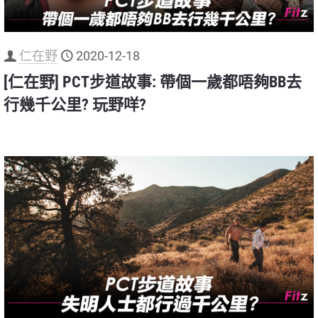
仁在野
2020-12-18
[仁在野] PCT步道故事: 帶個一歲都唔夠BB去
行幾千公里? 玩野咩?