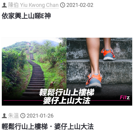
陳伯 Yiu Kwong Chan
2021-02-02
依家興上山睇E神
朱溫
2021-01-26
輕鬆行山上樓梯．婆仔上山大法