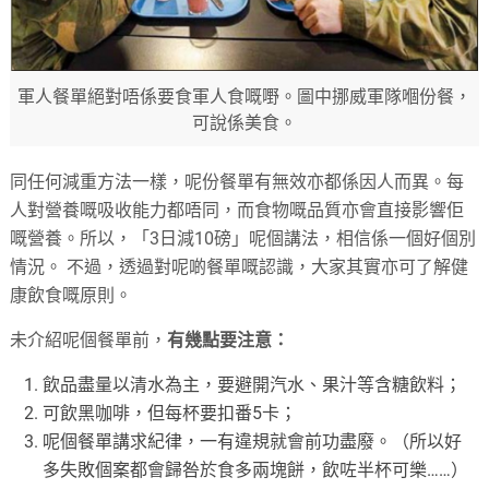
軍人餐單絕對唔係要食軍人食嘅嘢。圖中挪威軍隊嗰份餐，
可說係美食。
同任何減重方法一樣，呢份餐單有無效亦都係因人而異。每
人對營養嘅吸收能力都唔同，而食物嘅品質亦會直接影響佢
嘅營養。所以，「3日減10磅」呢個講法，相信係一個好個別
情況。 不過，透過對呢啲餐單嘅認識，大家其實亦可了解健
康飲食嘅原則。
未介紹呢個餐單前，
有幾點要注意：
飲品盡量以清水為主，要避開汽水、果汁等含糖飲料；
可飲黑咖啡，但每杯要扣番5卡；
呢個餐單講求紀律，一有違規就會前功盡廢。（所以好
多失敗個案都會歸咎於食多兩塊餅，飲咗半杯可樂……）