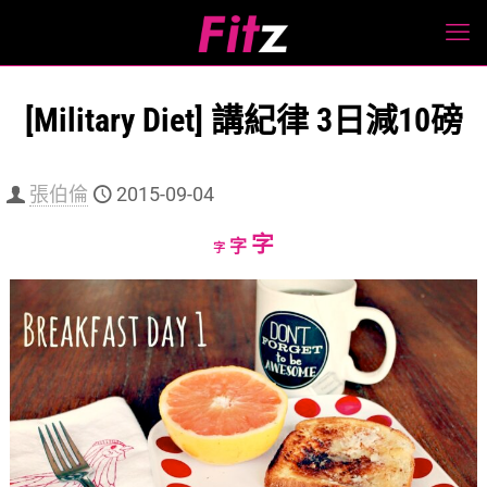
[Military Diet] 講紀律 3日減10磅
張伯倫
2015-09-04
Increase
字
Reset
Decrease
字
字
font
font
font
size.
size.
size.