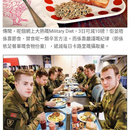
傳聞，呢個網上大熱嘅Military Diet，3日可減10磅！佢並唔
係靠節食、禁食呢一類辛苦方法。而係靠嚴謹嘅紀律（即係
依足餐單嘅食物份量），遞減每日卡路里嘅攝取量。